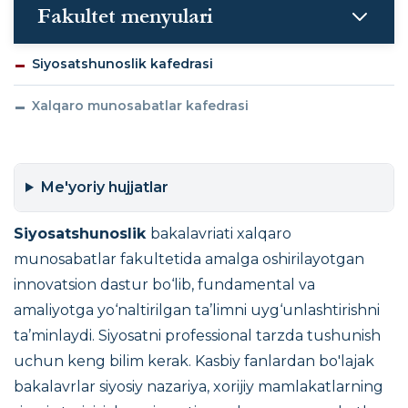
Fakultet menyulari
Siyosatshunoslik kafedrasi
Xalqaro munosabatlar kafedrasi
Me'yoriy hujjatlar
Siyosatshunoslik
bakalavriati xalqaro
munosabatlar fakultetida amalga oshirilayotgan
innovatsion dastur bo‘lib, fundamental va
amaliyotga yo‘naltirilgan ta’limni uyg‘unlashtirishni
ta’minlaydi. Siyosatni professional tarzda tushunish
uchun keng bilim kerak. Kasbiy fanlardan bo'lajak
bakalavrlar siyosiy nazariya, xorijiy mamlakatlarning