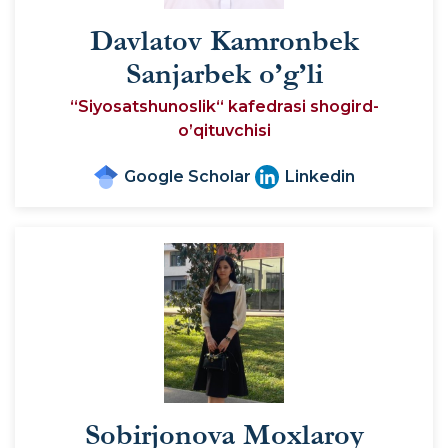
Davlatov Kamronbek
Sanjarbek o’g’li
“Siyosatshunoslik“ kafedrasi shogird-
o’qituvchisi
Google Scholar
Linkedin
Sobirjonova Moxlaroy