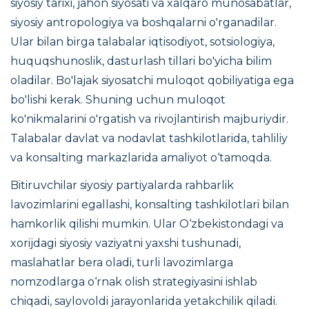
siyosiy tarixi, jahon siyosati va xalqaro munosabatlar,
siyosiy antropologiya va boshqalarni o'rganadilar.
Ular bilan birga talabalar iqtisodiyot, sotsiologiya,
huquqshunoslik, dasturlash tillari bo'yicha bilim
oladilar. Bo'lajak siyosatchi muloqot qobiliyatiga ega
bo'lishi kerak. Shuning uchun muloqot
ko'nikmalarini o'rgatish va rivojlantirish majburiydir.
Talabalar davlat va nodavlat tashkilotlarida, tahliliy
va konsalting markazlarida amaliyot o‘tamoqda.
Bitiruvchilar siyosiy partiyalarda rahbarlik
lavozimlarini egallashi, konsalting tashkilotlari bilan
hamkorlik qilishi mumkin. Ular O‘zbekistondagi va
xorijdagi siyosiy vaziyatni yaxshi tushunadi,
maslahatlar bera oladi, turli lavozimlarga
nomzodlarga o‘rnak olish strategiyasini ishlab
chiqadi, saylovoldi jarayonlarida yetakchilik qiladi.