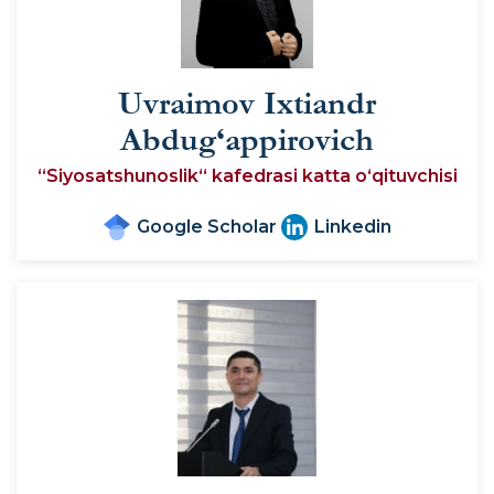
Uvraimov Ixtiandr
Abdug‘appirovich
“Siyosatshunoslik“ kafedrasi katta o‘qituvchisi
Google Scholar
Linkedin