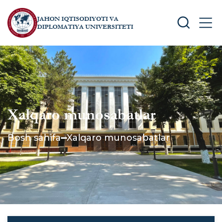
JAHON IQTISODIYOTI VA
SEARCH
MEN
DIPLOMATIYA UNIVERSITETI
Xalqaro munosabatlar
Bosh sahifa
Xalqaro munosabatlar