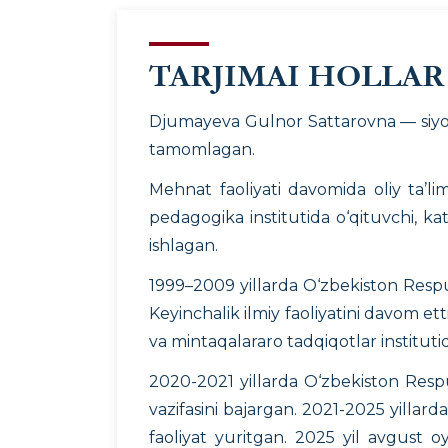
TARJIMAI HOLLAR
Djumayeva Gulnor Sattarovna — siyosi
tamomlagan.
Mehnat faoliyati davomida oliy ta’li
pedagogika institutida o‘qituvchi, ka
ishlagan.
1999–2009 yillarda O‘zbekiston Respubl
Keyinchalik ilmiy faoliyatini davom 
va mintaqalararo tadqiqotlar instituti
2020-2021 yillarda O‘zbekiston Respubl
vazifasini bajargan. 2021-2025 yillarda
faoliyat yuritgan. 2025 yil avgust o