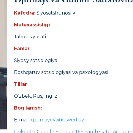
Kafedra:
Siyosatshunoslik
Mutaxassisligi
Jahon siyosati
Fanlar
Siyosiy sotsiologiya
Boshqaruv sotsiologiyasi va psixologiyasi
Tillar
O‘zbek, Rus, Ingliz
Bog‘lanish:
E-mail:
g.jumayeva@uwed.uz
LinkedIn, Google Scholar, Research Gate, Academ