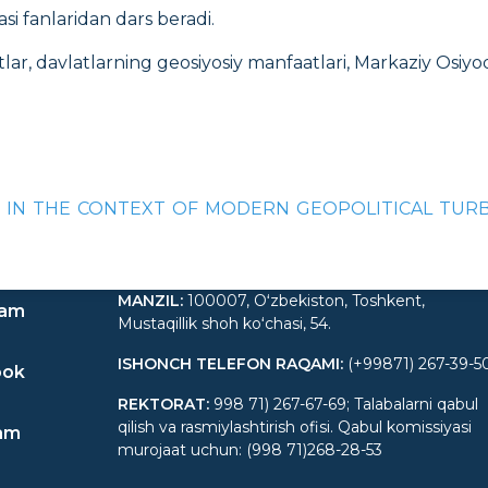
si fanlaridan dars beradi.
lar, davlatlarning geosiyosiy manfaatlari, Markaziy Osiyod
TAN IN THE CONTEXT OF MODERN GEOPOLITICAL TURBULE
MANZIL
:
100007, Oʻzbekiston, Toshkent,
ram
Mustaqillik shoh koʻchasi, 54.
ISHONCH TELEFON RAQAMI
:
(+99871) 267-39-5
ook
REKTORAT
:
998 71) 267-67-69; Talabalarni qabul
qilish va rasmiylashtirish ofisi. Qabul komissiyasi
am
murojaat uchun: (998 71)268-28-53