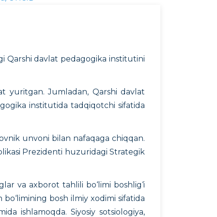
 Qarshi davlat pedagogika institutini
yat yuritgan. Jumladan, Qarshi davlat
ogika institutida tadqiqotchi sifatida
olkovnik unvoni bilan nafaqaga chiqqan.
ikasi Prezidenti huzuridagi Strategik
ar va axborot tahlili bo‘limi boshlig‘i
h bo‘limining bosh ilmiy xodimi sifatida
ida ishlamoqda. Siyosiy sotsiologiya,