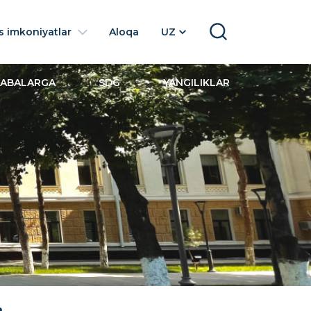
 imkoniyatlar
Aloqa
UZ
SEARCH
LABALARGA
SDG
YANGILIKLAR
a