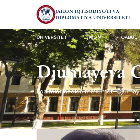
JAHON IQTISODIYOTI VA
DIPLOMATIYA UNIVERSITETI
UNIVERSITET
TA'LIM
QABUL
Djumayeva G
Xodimlar haqida ma'lumot
Djumaye