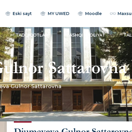
Eski sayt
MY UWED
Moodle
Maxsus
TADQIQOTLAR
TASHQI FAOLIYAT
TA
ulnor Sattarovna
va Gulnor Sattarovna
Djumayeva Gulnor Sattarovn