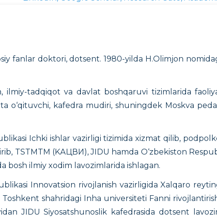
y fanlar doktori, dotsent. 1980-yilda H.Olimjon nomidagi
m, ilmiy-tadqiqot va davlat boshqaruvi tizimlarida faoli
tta o‘qituvchi, kafedra mudiri, shuningdek Moskva pedag
ikasi Ichki ishlar vazirligi tizimida xizmat qilib, podp
ettirib, TSTMTM (KАЦВИ), JIDU hamda O‘zbekiston Respubl
da bosh ilmiy xodim lavozimlarida ishlagan.
ikasi Innovatsion rivojlanish vazirligida Xalqaro reytingl
 Toshkent shahridagi Inha universiteti Fanni rivojlantiris
yidan JIDU Siyosatshunoslik kafedrasida dotsent lavozim