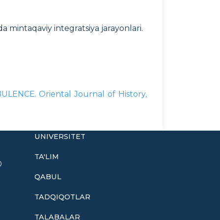
a mintaqaviy integratsiya jarayonlari.
NCE. Oriental Journal of History,
UNIVERSITET
TA'LIM
0
QABUL
TADQIQOTLAR
TALABALAR