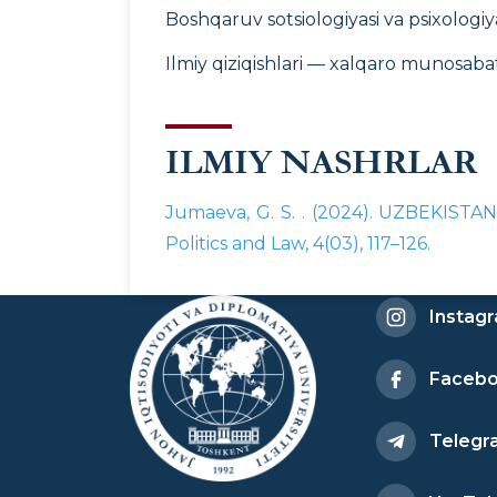
Boshqaruv sotsiologiyasi va psixologiya
Ilmiy qiziqishlari — xalqaro munosabat
ILMIY NASHRLAR
Jumaeva, G. S. . (2024). UZBEKIS
Politics and Law, 4(03), 117–126.
Instag
Faceb
Telegr