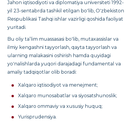
Jahon iqtisodiyoti va diplomatiya universiteti 1992-
tayyorgarlik. Ta’lim jarayonida talabalar
yil 23-sentabrda tashkil etilgan boʻlib, Oʻzbekiston
akademik mobillik dasturlari, amaliyot,
Respublikasi Tashqi ishlar vazirligi qoshida faoliyat
yetakchi mutaxassislar va ekspertlar bilan
yuritadi.
uchrashuvlar, ilmiy izlanishlar hamda loyiha
Bu oliy taʼlim muassasasi boʻlib, mutaxassislar va
faoliyati orqali o‘z bilim va ko‘nikmalarini
ilmiy kengashni tayyorlash, qayta tayyorlash va
amaliy muhitda rivojlantiradilar. Bu esa
ularning malakasini oshirish hamda quyidagi
ularda mustaqil fikrlash, moslashuvchanlik,
yoʻnalishlarda yuqori darajadagi fundamental va
strategik yondashuv va professional
amaliy tadqiqotlar olib boradi:
mas’uliyatni yanada kuchaytiradi. Natijada
bitiruvchilar milliy va xalqaro darajada
Xalqaro iqtisodiyot va menejment;
raqobatbardosh, tashabbuskor, zamonaviy
Xalqaro munosabatlar va siyosatshunoslik;
va yuqori malakali mutaxassislar sifatida
Xalqaro ommaviy va xususiy huquq;
shakllanadilar. Universitetda talabalarga
ikkinchi xorijiy til sifatida 12 ta til ichidan
Yurisprudensiya.
tanlov qilish imkoniyati ham yaratilgan.
Quyida bakalavriat dasturlari bilan