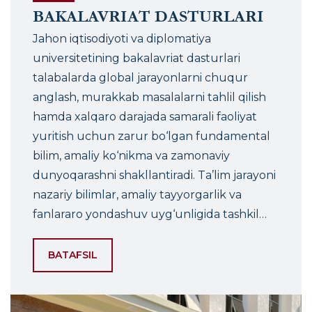
BAKALAVRIAT DASTURLARI
Jahon iqtisodiyoti va diplomatiya
universitetining bakalavriat dasturlari
talabalarda global jarayonlarni chuqur
anglash, murakkab masalalarni tahlil qilish
hamda xalqaro darajada samarali faoliyat
yuritish uchun zarur bo‘lgan fundamental
bilim, amaliy ko‘nikma va zamonaviy
dunyoqarashni shakllantiradi. Ta’lim jarayoni
nazariy bilimlar, amaliy tayyorgarlik va
fanlararo yondashuv uyg‘unligida tashkil
etilgan. Bakalavriat bosqichida universitet
quyidagi asosiy ta’lim yo‘nalishlarini taklif
BATAFSIL
etadi: Xalqaro munosabatlar;
Siyosatshunoslik; Jahon iqtisodiyoti va
xalqaro iqtisodiy munosabatlar; Xalqaro-