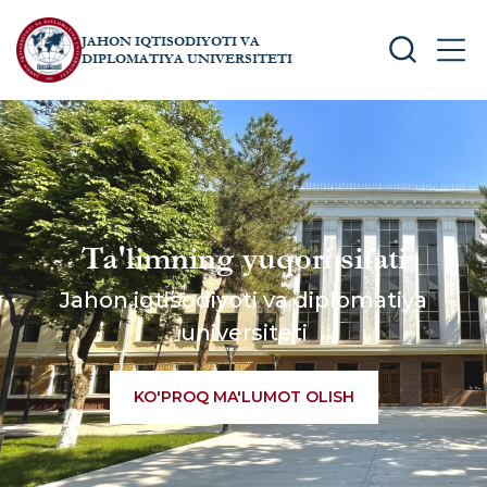
JAHON IQTISODIYOTI VA
SEARCH
MEN
DIPLOMATIYA UNIVERSITETI
Ta'limning yuqori sifati
Jahon iqtisodiyoti va diplomatiya
universiteti
KO'PROQ MA'LUMOT OLISH