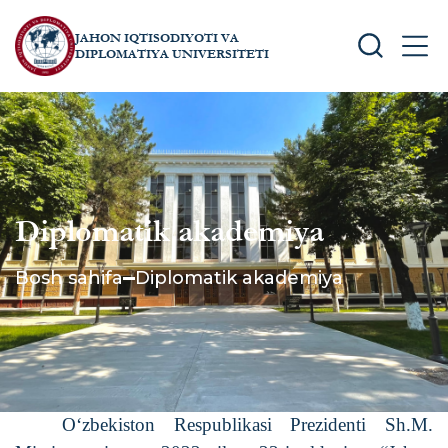
JAHON IQTISODIYOTI VA
SEARCH
MEN
DIPLOMATIYA UNIVERSITETI
Diplomatik akademiya
Bosh sahifa
Diplomatik akademiya
O‘zbekiston Respublikasi Prezidenti Sh.M.