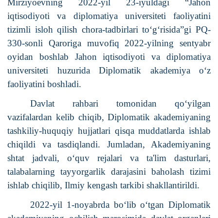
Mirziyoevning 2022
-
yil 23
-
iyuldagi
“
Jahon
iqtisodiyoti va diplomatiya universiteti faoliyatini
tizimli isloh qilish chora-tadbirlari to‘g‘risida
”
gi PQ-
330-sonli Qaroriga muvofiq 2022
-
yilning sentyabr
oyidan boshlab Jahon iqtisodiyoti va diplomatiya
universiteti huzurida Diplomatik akademiya o‘z
faoliyatini boshladi.
Davlat rahbari tomonidan qo‘yilgan
vazifalardan kelib chiqib, Diplomatik akademiyaning
tashkiliy-huquqiy hujjatlari qisqa muddatlarda ishlab
chiqildi va tasdiqlandi. Jumladan, Akademiyaning
shtat jadvali, o‘quv rejalari va ta'lim dasturlari,
talabalarning tayyorgarlik darajasini baholash tizimi
ishlab chiqilib, Ilmiy kengash tarkibi shakllantirildi.
2022-yil 1-noyabrda bo‘lib o‘tgan Diplomatik