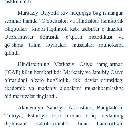
tashkil etildi.
Markaziy Osiyoda suv huquqiga bag‘ishlangan
seminar hamda "O‘zbekiston va Hindiston: hamkorlik
istiqbollari" kitobi taqdimoti kabi tadbirlar o‘tkazildi.
Uchrashuvlar doirasida o‘qitish metodikasi va
qo‘shma ta'lim loyihalari masalalari muhokama
qilindi.
Hindistonning Markaziy Osiyo jamg‘armasi
(ICAF) bilan hamkorlikda Markaziy va Janubiy Osiyo
o‘rtasidagi o‘zaro bog‘liqlik, ikki davlat o‘rtasidagi
akademik va madaniy aloqalarni mustahkamlashga
oid ma'ruzalar tinglandi.
Akademiya Saudiya Arabistoni, Bangladesh,
Turkiya, Estoniya kabi o‘ndan ortiq davlatning
diplomatik vakolatxonalari bilan hamkorlikni