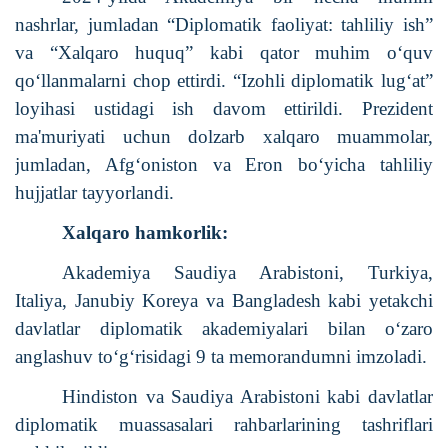
nashrlar, jumladan “Diplomatik faoliyat: tahliliy ish”
va “Xalqaro huquq” kabi qator muhim o‘quv
qo‘llanmalarni chop ettirdi. “Izohli diplomatik lug‘at”
loyihasi ustidagi ish davom ettirildi. Prezident
ma'muriyati uchun dolzarb xalqaro muammolar,
jumladan, Afg‘oniston va Eron bo‘yicha tahliliy
hujjatlar tayyorlandi.
Xalqaro hamkorlik:
Akademiya Saudiya Arabistoni, Turkiya,
Italiya, Janubiy Koreya va Bangladesh kabi yetakchi
davlatlar diplomatik akademiyalari bilan o‘zaro
anglashuv to‘g‘risidagi 9 ta memorandumni imzoladi.
Hindiston va Saudiya Arabistoni kabi davlatlar
diplomatik muassasalari rahbarlarining tashriflari