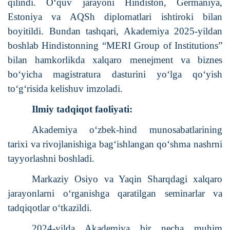
qilindi.
O‘quv jarayoni Hindiston, Germaniya,
Estoniya va AQSh diplomatlari ishtiroki bilan
boyitildi. Bundan tashqari, Akademiya 2025-yildan
boshlab Hindistonning “MERI Group of Institutions”
bilan hamkorlikda xalqaro menejment va biznes
bo‘yicha magistratura dasturini yo‘lga qo‘yish
to‘g‘risida kelishuv imzoladi.
Ilmiy tadqiqot faoliyati:
Akademiya o‘zbek-hind munosabatlarining
tarixi va rivojlanishiga bag‘ishlangan qo‘shma nashrni
tayyorlashni boshladi.
Markaziy Osiyo va Yaqin Sharqdagi xalqaro
jarayonlarni o‘rganishga qaratilgan seminarlar va
tadqiqotlar o‘tkazildi.
2024-yilda Akademiya bir necha muhim