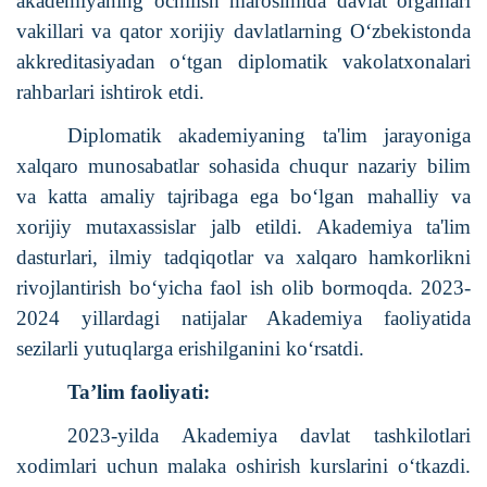
akademiyaning ochilish marosimida davlat organlari
vakillari va qator xorijiy davlatlarning O‘zbekistonda
akkreditasiyadan o‘tgan diplomatik vakolatxonalari
rahbarlari ishtirok etdi.
Diplomatik akademiyaning ta'lim jarayoniga
xalqaro munosabatlar sohasida chuqur nazariy bilim
va katta amaliy tajribaga ega bo‘lgan mahalliy va
xorijiy mutaxassislar jalb etildi. Akademiya ta'lim
dasturlari, ilmiy tadqiqotlar va xalqaro hamkorlikni
rivojlantirish bo‘yicha faol ish olib bormoqda. 2023-
2024 yillardagi natijalar Akademiya faoliyatida
sezilarli yutuqlarga erishilganini ko‘rsatdi.
Ta
’
lim faoliyati:
2023-yilda Akademiya davlat tashkilotlari
xodimlari uchun malaka oshirish kurslarini o‘tkazdi.