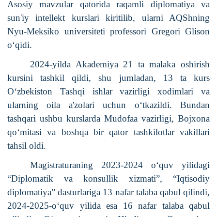
Asosiy mavzular qatorida raqamli diplomatiya va
sun'iy intellekt kurslari kiritilib, ularni AQShning
Nyu-Meksiko universiteti professori Gregori Glison
o‘qidi.
2024-yilda Akademiya 21 ta malaka oshirish
kursini tashkil qildi, shu jumladan, 13 ta kurs
O‘zbekiston Tashqi ishlar vazirligi xodimlari va
ularning oila a'zolari uchun o‘tkazildi. Bundan
tashqari ushbu kurslarda Mudofaa vazirligi, Bojxona
qo‘mitasi va boshqa bir qator tashkilotlar vakillari
tahsil oldi.
Magistraturaning 2023-2024 o‘quv yilidagi
“Diplomatik va konsullik xizmati”, “Iqtisodiy
diplomatiya” dasturlariga 13 nafar talaba qabul qilindi,
2024-2025-o‘quv yilida esa 16 nafar talaba qabul