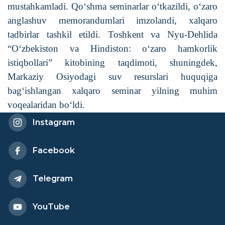
mustahkamladi. Qo‘shma seminarlar o‘tkazildi, o‘zaro
anglashuv memorandumlari imzolandi, xalqaro
tadbirlar tashkil etildi. Toshkent va Nyu-Dehlida
“O‘zbekiston va Hindiston: o‘zaro hamkorlik
istiqbollari” kitobining taqdimoti, shuningdek,
Markaziy Osiyodagi suv resurslari huquqiga
bag‘ishlangan xalqaro seminar yilning muhim
voqealaridan bo‘ldi.
Instagram
Facebook
Telegram
YouTube