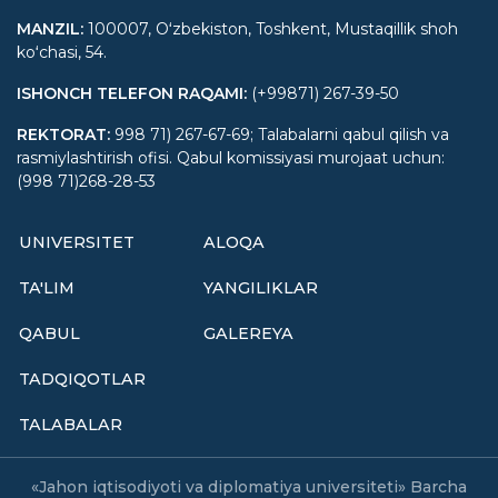
MANZIL
:
100007, Oʻzbekiston, Toshkent, Mustaqillik shoh
koʻchasi, 54.
ISHONCH TELEFON RAQAMI
:
(+99871) 267-39-50
REKTORAT
:
998 71) 267-67-69; Talabalarni qabul qilish va
rasmiylashtirish ofisi. Qabul komissiyasi murojaat uchun:
(998 71)268-28-53
UNIVERSITET
ALOQA
TA'LIM
YANGILIKLAR
QABUL
GALEREYA
TADQIQOTLAR
TALABALAR
«Jahon iqtisodiyoti va diplomatiya universiteti» Barcha