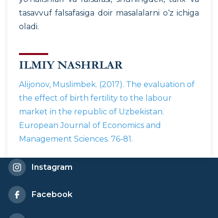
tasavvuf falsafasiga doir masalalarni o‘z ichiga
oladi.
ILMIY NASHRLAR
Alijonov, Muslimbek. (2017). The evaluation of
the effect of birth fertility to the labour
market in the republic of Uzbekistan.
European Journal of Economics and
Management Sciences. 76-81.
Instagram
Facebook