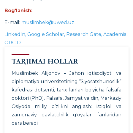
Bog'lanish:
E-mail:
muslimbek@uwed.uz
LinkedIn
,
Google Scholar
,
Research Gate
,
Academia
,
ORCID
TARJIMAI HOLLAR
Muslimbek Alijonov – Jahon iqtisodiyoti va
diplomatiya universitetining “Siyosatshunoslik”
kafedrasi dotsenti, tarix fanlari bo‘yicha falsafa
doktori (PhD). Falsafa, Jamiyat va din, Markaziy
Osiyoda milliy o‘zlikni anglash: istiqlol va
zamonaviy davlatchilik g‘oyalari fanlaridan
dars beradi.