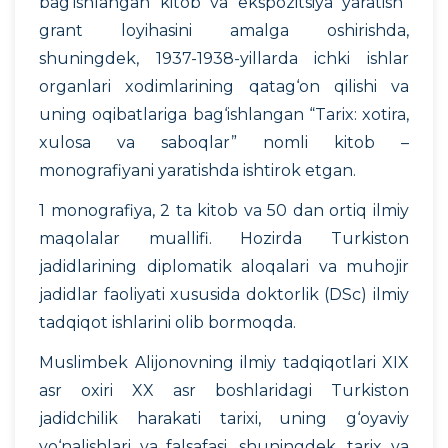
bag‘ishlangan kitob va ekspozitsiya yaratish”
grant loyihasini amalga oshirishda,
shuningdek, 1937-1938-yillarda ichki ishlar
organlari xodimlarining qatag‘on qilishi va
uning oqibatlariga bag‘ishlangan “Tarix: xotira,
xulosa va saboqlar” nomli kitob –
monografiyani yaratishda ishtirok etgan.
1 monografiya, 2 ta kitob va 50 dan ortiq ilmiy
maqolalar muallifi. Hozirda Turkiston
jadidlarining diplomatik aloqalari va muhojir
jadidlar faoliyati xususida doktorlik (DSc) ilmiy
tadqiqot ishlarini olib bormoqda.
Muslimbek Alijonovning ilmiy tadqiqotlari XIX
asr oxiri XX asr boshlaridagi Turkiston
jadidchilik harakati tarixi, uning g‘oyaviy
yo‘nalishlari va falsafasi, shuningdek, tarix va