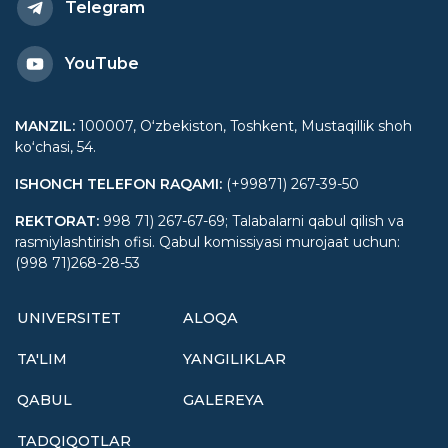
Telegram
YouTube
MANZIL
:
100007, Oʻzbekiston, Toshkent, Mustaqillik shoh
koʻchasi, 54.
ISHONCH TELEFON RAQAMI
:
(+99871) 267-39-50
REKTORAT
:
998 71) 267-67-69; Talabalarni qabul qilish va
rasmiylashtirish ofisi. Qabul komissiyasi murojaat uchun:
(998 71)268-28-53
UNIVERSITET
ALOQA
TA'LIM
YANGILIKLAR
QABUL
GALEREYA
TADQIQOTLAR