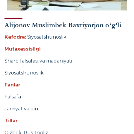
Alijonov Muslimbek Baxtiyorjon oʻgʻli
Kafedra:
Siyosatshunoslik
Mutaxassisligi
Sharq falsafasi va madaniyati
Siyosatshunoslik
Fanlar
Falsafa
Jamiyat va din
Tillar
O'zbek, Rus, Ingliz