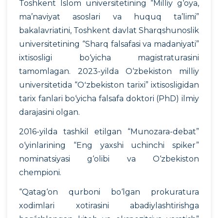
Toshkent Islom universitetining “Milliy g‘oya,
ma’naviyat asoslari va huquq ta’limi”
bakalavriatini, Toshkent davlat Sharqshunoslik
universitetining “Sharq falsafasi va madaniyati”
ixtisosligi bo‘yicha magistraturasini
tamomlagan. 2023-yilda O‘zbekiston milliy
universitetida “Oʻzbekiston tarixi” ixtisosligidan
tarix fanlari bo‘yicha falsafa doktori (PhD) ilmiy
darajasini olgan.
2016-yilda tashkil etilgan “Munozara-debat”
o‘yinlarining “Eng yaxshi uchinchi spiker”
nominatsiyasi g‘olibi va O‘zbekiston
chempioni.
“Qatag‘on qurboni bo‘lgan prokuratura
xodimlari xotirasini abadiylashtirishga