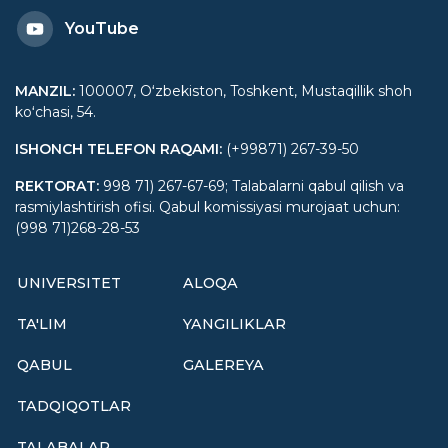
YouTube
MANZIL
:
100007, Oʻzbekiston, Toshkent, Mustaqillik shoh
koʻchasi, 54.
ISHONCH TELEFON RAQAMI
:
(+99871) 267-39-50
REKTORAT
:
998 71) 267-67-69; Talabalarni qabul qilish va
rasmiylashtirish ofisi. Qabul komissiyasi murojaat uchun:
(998 71)268-28-53
UNIVERSITET
ALOQA
TA'LIM
YANGILIKLAR
QABUL
GALEREYA
TADQIQOTLAR
TALABALAR