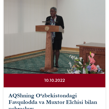
10.10.2022
AQShning O‘zbekistondagi
Favqulodda va Muxtor Elchisi bilan
uchrashuv