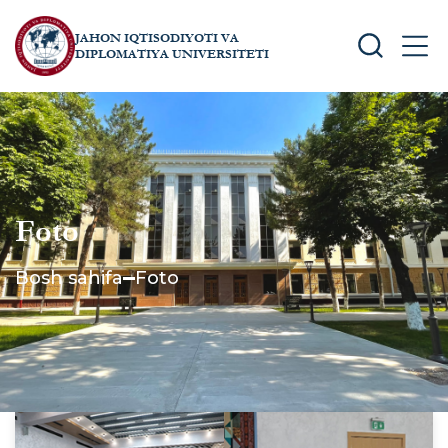
JAHON IQTISODIYOTI VA
SEARCH
MEN
DIPLOMATIYA UNIVERSITETI
Foto
Bosh sahifa
Foto