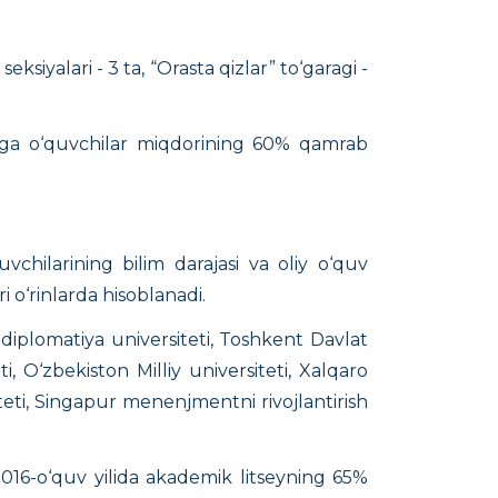
siyalari - 3 ta, “Orasta qizlar” to‘garagi -
ularga o‘quvchilar miqdorining 60% qamrab
chilarining bilim darajasi va oliy o‘quv
 o‘rinlarda hisoblanadi.
 diplomatiya universiteti, Toshkent Davlat
ti, O‘zbekiston Milliy universiteti, Xalqaro
teti, Singapur menenjmentni rivojlantirish
 2016-o‘quv yilida akademik litseyning 65%