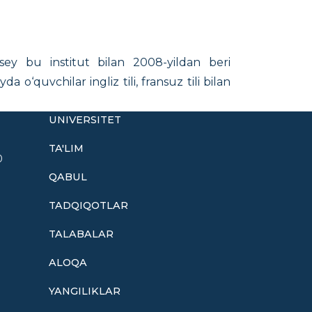
sey bu institut bilan 2008-yildan beri
‘quvchilar ingliz tili, fransuz tili bilan
UNIVERSITET
TA'LIM
0
QABUL
TADQIQOTLAR
TALABALAR
ALOQA
YANGILIKLAR