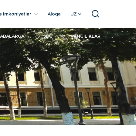
 imkoniyatlar
Aloqa
UZ
SEARCH
LABALARGA
SDG
YANGILIKLAR