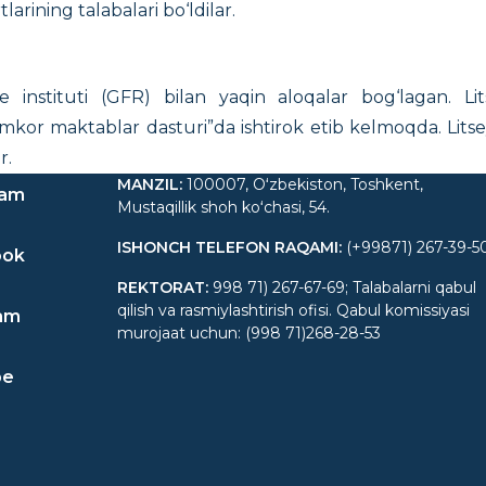
larining talabalari bo‘ldilar.
nstituti (GFR) bilan yaqin aloqalar bog‘lagan. Lit
 maktablar dasturi”da ishtirok etib kelmoqda. Litseyda o
r.
MANZIL
:
100007, Oʻzbekiston, Toshkent,
ram
Mustaqillik shoh koʻchasi, 54.
ISHONCH TELEFON RAQAMI
:
(+99871) 267-39-5
ook
REKTORAT
:
998 71) 267-67-69; Talabalarni qabul
qilish va rasmiylashtirish ofisi. Qabul komissiyasi
am
murojaat uchun: (998 71)268-28-53
be