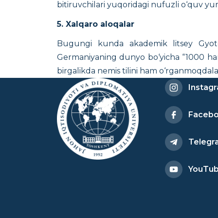
bitiruvchilari yuqoridagi nufuzli o‘quv yurt
5. Xalqaro aloqalar
Bugungi kunda akademik litsey Gyote i
Germaniyaning dunyo bo‘yicha “1000 hamkor
birgalikda nemis tilini ham o‘rganmoqdala
Instag
Faceb
Telegr
YouTu