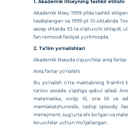
1. Akademik litseyning tashkil etilishi
Akademik litsey 1999-yilda tashkil etilga
tasdiqlangan va 1999-yil 10-oktabrda To
asosiy shtatda 93 ta o‘qituvchi ishlaydi, 
fan nomzodi faoliyat yuritmoqda.
2. Ta’lim yo‘nalishlari
Akademik litseyda o‘quvchilar aniq fanlar t
Aniq fanlar yo‘nalishi
Bu yo‘nalish o‘rta maktabning 9-sinfini bi
tanlov asosida o‘qishga qabul qiladi. Ani
matematika, xorijiy til, ona tili va ad
mamlakatshunoslik, tashqi iqtisodiy faol
menejment, sug‘urta ishi bo‘lgan va matemati
kiruvchilar uchun mo‘ljallangan.