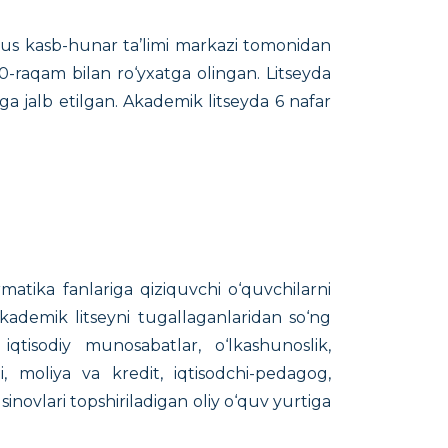
axsus kasb-hunar ta’limi markazi tomonidan
-raqam bilan ro‘yxatga olingan. Litseyda
iga jalb etilgan. Akademik litseyda 6 nafar
ormatika fanlariga qiziquvchi o‘quvchilarni
 akademik litseyni tugallaganlaridan so‘ng
 iqtisodiy munosabatlar, o‘lkashunoslik,
mi, moliya va kredit, iqtisodchi-pedagog,
 sinovlari topshiriladigan oliy o‘quv yurtiga