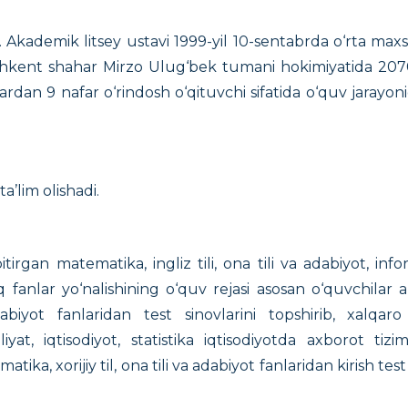
n. Akademik litsey ustavi 1999-yil 10-sentabrda o‘rta m
shkent shahar Mirzo Ulug‘bek tumani hokimiyatida 2070
ulardan 9 nafar o‘rindosh o‘qituvchi sifatida o‘quv jarayon
a’lim olishadi.
tirgan matematika, ingliz tili, ona tili va adabiyot, inf
q fanlar yo‘nalishining o‘quv rejasi asosan o‘quvchilar
abiyot fanlaridan test sinovlarini topshirib, xalqaro
iyat, iqtisodiyot, statistika iqtisodiyotda axborot tizi
ka, xorijiy til, ona tili va adabiyot fanlaridan kirish test