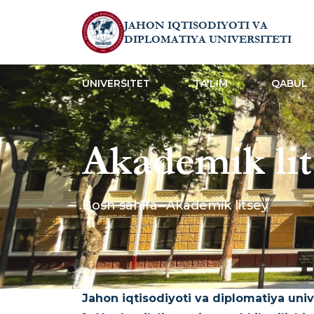
JAHON IQTISODIYOTI VA
DIPLOMATIYA UNIVERSITETI
UNIVERSITET
TA'LIM
QABUL
Akademik lit
Bosh sahifa
Akademik litsey
Jahon iqtisodiyoti va diplomatiya univ