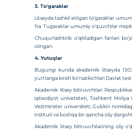
3. To‘garaklar
Litseyda tashkil etilgan to‘garaklar umumiy
1ta. Tugaraklar umumiy o‘quvchilar miqd
Chuqurlashtirib o‘qitiladigan fanlari bo
olingan.
4. Yutuqlar
Bugungi kunda akademik litseyda 1303 na
yurtlariga kirish ko‘rsatkichlari Davlat t
Akademik litsey bitiruvchilari Respublika
iqtisodiyot univetsiteti, Toshkent Moliya i
Vestminster universiteti, Gubkin nomidagi
instituti va boshqa bir qancha oliy dargoh
Akademik litsey bitiruvchilarining oliy o