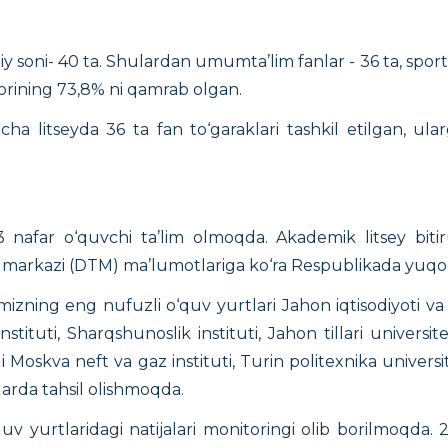
 soni- 40 ta. Shulardan umumta’lim fanlar - 36 ta, sport sek
orining 73,8% ni qamrab olgan.
‘yicha litseyda 36 ta fan to‘garaklari tashkil etilgan, 
far o‘quvchi ta’lim olmoqda. Akademik litsey bitiruv
est markazi (DTM) ma’lumotlariga ko‘ra Respublikada yuqori
mizning eng nufuzli o‘quv yurtlari Jahon iqtisodiyoti va
nstituti, Sharqshunoslik instituti, Jahon tillari universite
 Moskva neft va gaz instituti, Turin politexnika universi
larda tahsil olishmoqda.
‘quv yurtlaridagi natijalari monitoringi olib borilmoqda.