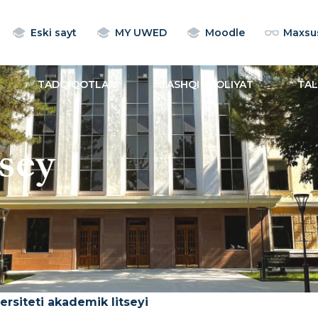
Eski sayt
MY UWED
Moodle
Maxsus
TADQIQOTLAR
TASHQI FAOLIYAT
TA
sey
ersiteti akademik litseyi