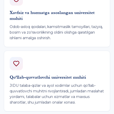
Xavfsiz va hurmatga asoslangan universitet
muhiti
Odob-axloq qoidalari, kamsitmaslik tamoyillari, tazyiq,
bosim va zo‘ravonlikning oldini olishga qaratilgan
ishlarni amalga oshirish.
Qo‘llab-quvvatlovchi universitet muhiti
JIDU talaba-qizlar va ayol xodimlar uchun qo‘llab-
quvvatlovchi muhitni rivojlantiradi, jumladan maslahat
yordami, talabalar uchun xizmatlar va maxsus
sharoitlar, shu jumladan onalar xonasi.