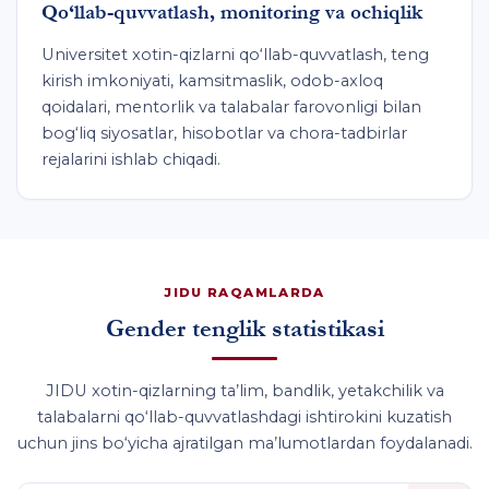
Qo‘llab-quvvatlash, monitoring va ochiqlik
Universitet xotin-qizlarni qo‘llab-quvvatlash, teng
kirish imkoniyati, kamsitmaslik, odob-axloq
qoidalari, mentorlik va talabalar farovonligi bilan
bog‘liq siyosatlar, hisobotlar va chora-tadbirlar
rejalarini ishlab chiqadi.
JIDU RAQAMLARDA
Gender tenglik statistikasi
JIDU xotin-qizlarning ta’lim, bandlik, yetakchilik va
talabalarni qo‘llab-quvvatlashdagi ishtirokini kuzatish
uchun jins bo‘yicha ajratilgan ma’lumotlardan foydalanadi.