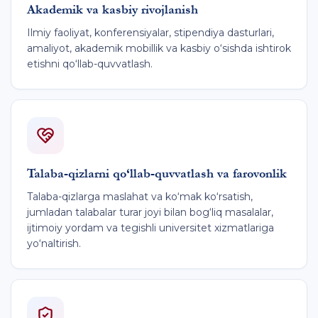
Akademik va kasbiy rivojlanish
Ilmiy faoliyat, konferensiyalar, stipendiya dasturlari,
amaliyot, akademik mobillik va kasbiy o‘sishda ishtirok
etishni qo‘llab-quvvatlash.
Talaba-qizlarni qo‘llab-quvvatlash va farovonlik
Talaba-qizlarga maslahat va ko‘mak ko‘rsatish,
jumladan talabalar turar joyi bilan bog‘liq masalalar,
ijtimoiy yordam va tegishli universitet xizmatlariga
yo‘naltirish.