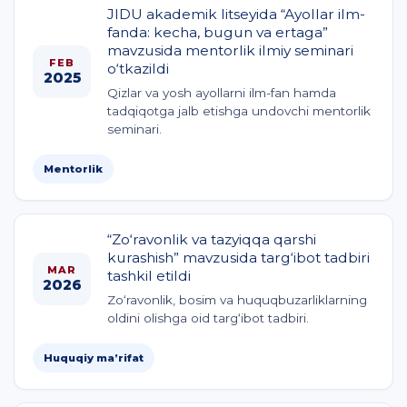
JIDU akademik litseyida “Ayollar ilm-
fanda: kecha, bugun va ertaga”
mavzusida mentorlik ilmiy seminari
FEB
o‘tkazildi
2025
Qizlar va yosh ayollarni ilm-fan hamda
tadqiqotga jalb etishga undovchi mentorlik
seminari.
Mentorlik
“Zo‘ravonlik va tazyiqqa qarshi
kurashish” mavzusida targ‘ibot tadbiri
MAR
tashkil etildi
2026
Zo‘ravonlik, bosim va huquqbuzarliklarning
oldini olishga oid targ‘ibot tadbiri.
Huquqiy ma’rifat