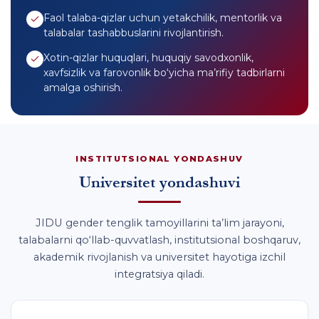
Faol talaba-qizlar uchun yetakchilik, mentorlik va
talabalar tashabbuslarini rivojlantirish.
Xotin-qizlar huquqlari, huquqiy savodxonlik,
xavfsizlik va farovonlik bo‘yicha ma’rifiy tadbirlarni
amalga oshirish.
INSTITUTSIONAL YONDASHUV
Universitet yondashuvi
JIDU gender tenglik tamoyillarini ta’lim jarayoni,
talabalarni qo‘llab-quvvatlash, institutsional boshqaruv,
akademik rivojlanish va universitet hayotiga izchil
integratsiya qiladi.