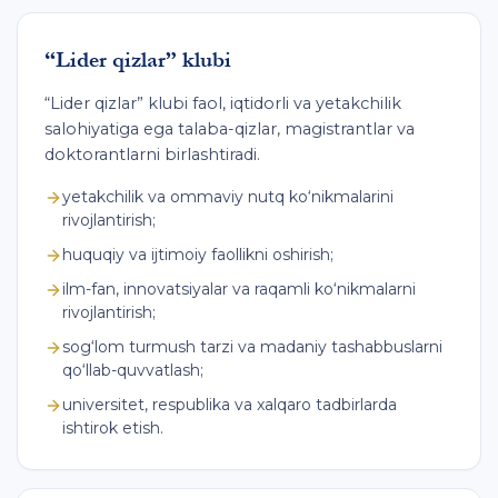
“Lider qizlar” klubi
“Lider qizlar” klubi faol, iqtidorli va yetakchilik
salohiyatiga ega talaba-qizlar, magistrantlar va
doktorantlarni birlashtiradi.
yetakchilik va ommaviy nutq ko‘nikmalarini
rivojlantirish;
huquqiy va ijtimoiy faollikni oshirish;
ilm-fan, innovatsiyalar va raqamli ko‘nikmalarni
rivojlantirish;
sog‘lom turmush tarzi va madaniy tashabbuslarni
qo‘llab-quvvatlash;
universitet, respublika va xalqaro tadbirlarda
ishtirok etish.