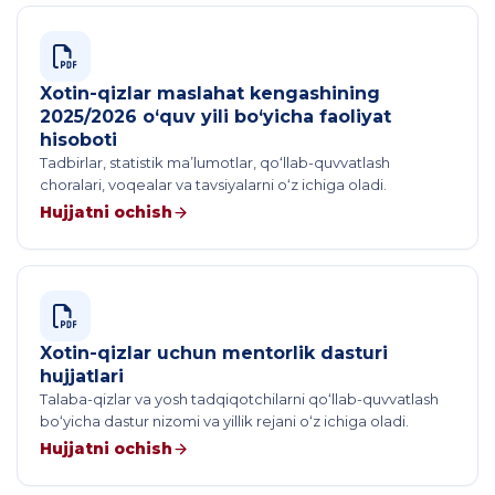
Xotin-qizlar maslahat kengashining
2025/2026 o‘quv yili bo‘yicha faoliyat
hisoboti
Tadbirlar, statistik ma’lumotlar, qo‘llab-quvvatlash
choralari, voqealar va tavsiyalarni o‘z ichiga oladi.
Hujjatni ochish
Xotin-qizlar uchun mentorlik dasturi
hujjatlari
Talaba-qizlar va yosh tadqiqotchilarni qo‘llab-quvvatlash
bo‘yicha dastur nizomi va yillik rejani o‘z ichiga oladi.
Hujjatni ochish