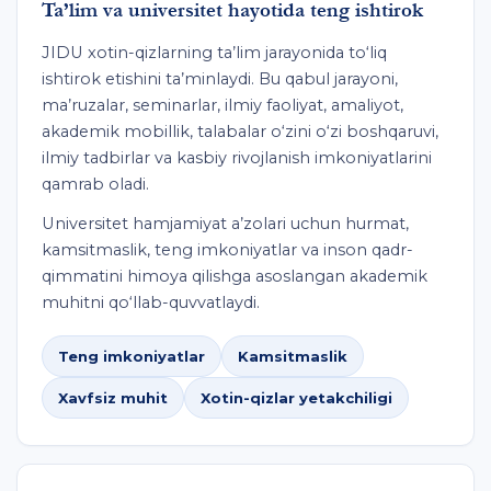
Ta’lim va universitet hayotida teng ishtirok
JIDU xotin-qizlarning ta’lim jarayonida to‘liq
ishtirok etishini ta’minlaydi. Bu qabul jarayoni,
ma’ruzalar, seminarlar, ilmiy faoliyat, amaliyot,
akademik mobillik, talabalar o‘zini o‘zi boshqaruvi,
ilmiy tadbirlar va kasbiy rivojlanish imkoniyatlarini
qamrab oladi.
Universitet hamjamiyat a’zolari uchun hurmat,
kamsitmaslik, teng imkoniyatlar va inson qadr-
qimmatini himoya qilishga asoslangan akademik
muhitni qo‘llab-quvvatlaydi.
Teng imkoniyatlar
Kamsitmaslik
Xavfsiz muhit
Xotin-qizlar yetakchiligi