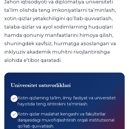
Jahon iqtisodiyoti va diplomatiya universiteti
ta’lim olishda teng imkoniyatlarni ta’minlash,
xotin-qizlar yetakchiligini qo‘llab-quvvatlash,
talaba-qizlar va ayol xodimlarning huquqlari
hamda qonuniy manfaatlarini himoya qilish,
shuningdek xavfsiz, hurmatga asoslangan va
inklyuziv akademik muhitni rivojlantirishga
alohida e’tibor qaratadi.
Universitet ustuvorliklari
Xotin-qizlarning ta’lim, ilmiy faoliyat va universitet
hayotida teng ishtirokini ta’minlash.
Xotin-qizlar maslahat kengashi va fakultetlar
darajasidagi muvofiqlashtirish orqali institutsional
qo‘llab-quvvatlash.