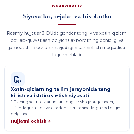
OSHKORALIK
Siyosatlar, rejalar va hisobotlar
Rasmiy hujjatlar JIDUda gender tenglik va xotin-qizlarni
qo‘llab-quvvatlash bo‘yicha axborotning ochiqligi va
jamoatchilik uchun mavjudligini ta’minlash maqsadida
taqdim etiladi.
Xotin-qizlarning ta’lim jarayonida teng
kirish va ishtirok etish siyosati
JIDUning xotin-qizlar uchun teng kirish, qabul jarayoni,
ta’limdagi ishtirok va akademik imkoniyatlarga sodiqligini
belgilaydi.
Hujjatni ochish