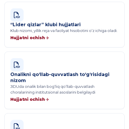
“Lider qizlar” klubi hujjatlari
Klub nizomi, yillik reja va faoliyat hisobotini o‘z ichiga oladi.
Hujjatni ochish
Onalikni qo‘llab-quvvatlash to‘g‘risidagi
nizom
JIDUda onalik bilan bog‘liq qo‘llab-quvvatlash
choralarining institutsional asoslarini belgilaydi
Hujjatni ochish