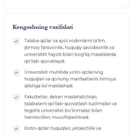
Kengashning vazifalari
Talaba-qizlar va ayol xodimlarni ta’lim,
ijtimoiy farovonlik, huquqiy savodxonlik va
universitet hayoti bilan bog‘liq masalalarda
qo‘llab-quvvatlaydi.
Universitet muhitida xotin-qizlarning
huquqlari va qonuniy manfaatlarini himoya
qilishga ko‘maklashadi.
Fakultetlar, dekan maslahatchilari,
talabalarni qo‘llab-quvvatlash tuzilmalari va
tegishli universitet bo‘linmalari bilan
hamkorlikni muvofiqlashtiradi.
Xotin-qizlar huquqlari, yetakchilik va