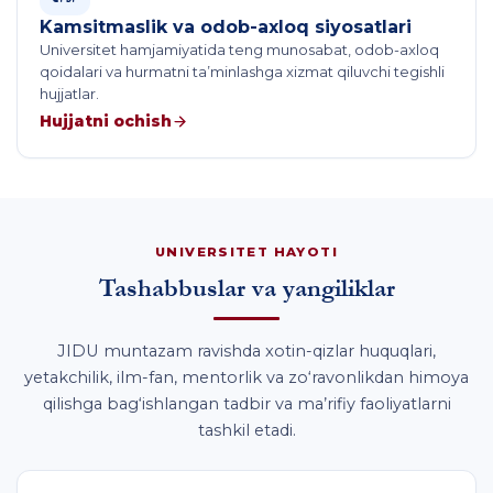
Kamsitmaslik va odob-axloq siyosatlari
Universitet hamjamiyatida teng munosabat, odob-axloq
qoidalari va hurmatni ta’minlashga xizmat qiluvchi tegishli
hujjatlar.
Hujjatni ochish
UNIVERSITET HAYOTI
Tashabbuslar va yangiliklar
JIDU muntazam ravishda xotin-qizlar huquqlari,
yetakchilik, ilm-fan, mentorlik va zo‘ravonlikdan himoya
qilishga bag‘ishlangan tadbir va ma’rifiy faoliyatlarni
tashkil etadi.