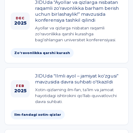
JIDUda “Ayollar va qizlarga nisbatan
raqamli zo‘ravonlikka barham berish
uchun birlashaylik!” mavzusida
DEC
konferensiya tashkil qilindi
2025
Ayollar va qizlarga nisbatan raqamli
zo‘ravonlikka qarshi kurashga
bag‘ishlangan universitet konferensiyasi.
Zo‘ravonlikka qarshi kurash
JIDUda “Ilmli ayol – jamiyat ko‘zgusi”
mavzusida davra suhbati o‘tkazildi
FEB
Xotin-qizlarning ilm-fan, ta’lim va jamoat
2025
hayotidagi ishtirokini qo‘llab-quvvatlovchi
davra suhbati.
Ilm-fandagi xotin-qizlar