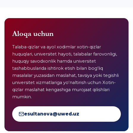
Aloqa uchun
Talaba-qizlar va ayol xodimlar xotin-qizlar
huquqlari, universitet hayoti, talabalar farovonligi,
huquqiy savodxonlik hamda universitet
tashabbuslarida ishtirok etish bilan bog‘liq
masalalar yuzasidan maslahat, tavsiya yoki tegishli
universitet xizmatlariga yo‘naltirish uchun Xotin-
qizlar maslahat kengashiga murojaat qilishlari
mumkin.
esultanova@uwed.uz