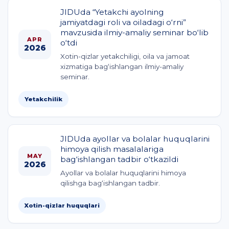
JIDUda “Yetakchi ayolning
jamiyatdagi roli va oiladagi o‘rni”
mavzusida ilmiy-amaliy seminar bo‘lib
APR
o‘tdi
2026
Xotin-qizlar yetakchiligi, oila va jamoat
xizmatiga bag‘ishlangan ilmiy-amaliy
seminar.
Yetakchilik
JIDUda ayollar va bolalar huquqlarini
himoya qilish masalalariga
MAY
bag‘ishlangan tadbir o‘tkazildi
2026
Ayollar va bolalar huquqlarini himoya
qilishga bag‘ishlangan tadbir.
Xotin-qizlar huquqlari