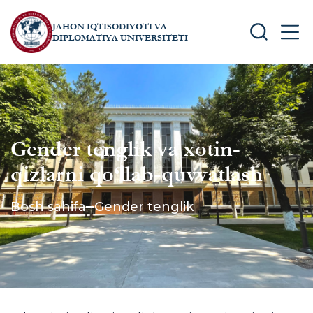
JAHON IQTISODIYOTI VA
SEARCH
MEN
DIPLOMATIYA UNIVERSITETI
Gender tenglik va xotin-
qizlarni qo‘llab-quvvatlash
Bosh sahifa
Gender tenglik