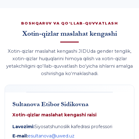
BOSHQARUV VA QO‘LLAB-QUVVATLASH
Xotin-qizlar maslahat kengashi
Xotin-qizlar maslahat kengashi JIDUda gender tenglik,
xotin-qizlar huquqlarini himoya qilish va xotin-qizlar
yetakchiligini qo‘llab-quvvatlash bo‘yicha ishlarni amalga
oshirishga ko‘maklashadi.
Sultanova Etibor Sidikovna
Xotin-qizlar maslahat kengashi raisi
Lavozimi
:
Siyosatshunoslik kafedrasi professori
E-mail
:
esultanova@uwed.uz