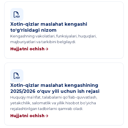
Xotin-qizlar maslahat kengashi
to‘g‘risidagi nizom
Kengashning vakolatlari, funksiyalari, huquqlari,
majburiyatlari va tarkibini belgilaydi.
Hujjatni ochish
Xotin-qizlar maslahat kengashining
2025/2026 o‘quv yili uchun ish rejasi
Huquqiy ma’rifat, talabalarni qo‘llab-quvvatlash,
yetakchilik, salomatlik va yillik hisobot bo‘yicha
rejalashtirilgan tadbirlarni qamrab oladi.
Hujjatni ochish