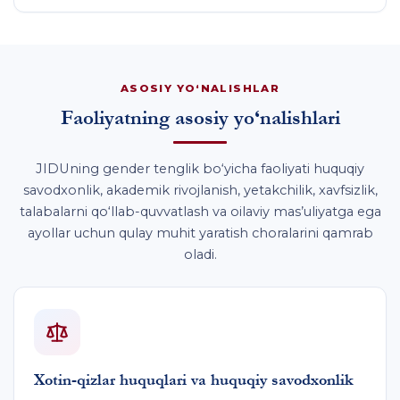
ASOSIY YO‘NALISHLAR
Faoliyatning asosiy yo‘nalishlari
JIDUning gender tenglik bo‘yicha faoliyati huquqiy
savodxonlik, akademik rivojlanish, yetakchilik, xavfsizlik,
talabalarni qo‘llab-quvvatlash va oilaviy mas’uliyatga ega
ayollar uchun qulay muhit yaratish choralarini qamrab
oladi.
Xotin-qizlar huquqlari va huquqiy savodxonlik