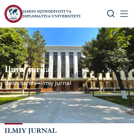
JAHON IQTISODIYOTI VA
SEARCH
MEN
DIPLOMATIYA UNIVERSITETI
Ilmiy jurnal
Bosh sahifa
Ilmiy jurnal
ILMIY JURNAL