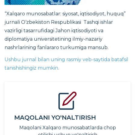
“Xalqaro munosabatlar: siyosat, iqtisodiyot, huquq”
jurnali O‘zbekiston Respublikasi Tashqi ishlar
vazirligi tasarrufidagi Jahon iqtisodiyoti va
diplomatiya universitetining ilmiy-nazariy
nashrlarining fanlararo turkumiga mansub.
Ushbu jurnal bilan uning rasmiy veb-saytida batafsil
tanishishingiz mumkin.
MAQOLANI YO'NALTIRISH
Maqolani Xalqaro munosabatlarda chop
etilishi uchun yo'naltirish