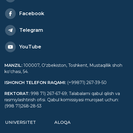
Facebook
Telegram
YouTube
MANZIL
:
100007, Oʻzbekiston, Toshkent, Mustaqillik shoh
koʻchasi, 54.
ISHONCH TELEFON RAQAMI
:
(+99871) 267-39-50
REKTORAT
:
998 71) 267-67-69; Talabalarni qabul qilish va
rasmiylashtirish ofisi. Qabul komissiyasi murojaat uchun:
(998 71)268-28-53
UNIVERSITET
ALOQA