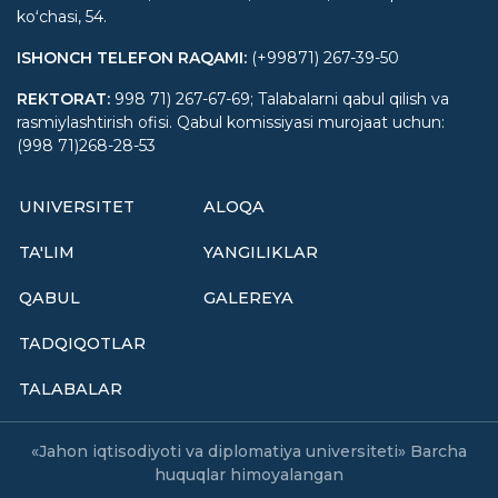
koʻchasi, 54.
ISHONCH TELEFON RAQAMI
:
(+99871) 267-39-50
REKTORAT
:
998 71) 267-67-69; Talabalarni qabul qilish va
rasmiylashtirish ofisi. Qabul komissiyasi murojaat uchun:
(998 71)268-28-53
UNIVERSITET
ALOQA
TA'LIM
YANGILIKLAR
QABUL
GALEREYA
TADQIQOTLAR
TALABALAR
«Jahon iqtisodiyoti va diplomatiya universiteti» Barcha
huquqlar himoyalangan