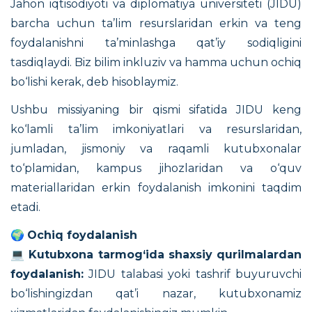
Jahon iqtisodiyoti va diplomatiya universiteti (JIDU)
barcha uchun ta’lim resurslaridan erkin va teng
foydalanishni ta’minlashga qat’iy sodiqligini
tasdiqlaydi. Biz bilim inkluziv va hamma uchun ochiq
bo‘lishi kerak, deb hisoblaymiz.
Ushbu missiyaning bir qismi sifatida JIDU keng
ko‘lamli ta’lim imkoniyatlari va resurslaridan,
jumladan, jismoniy va raqamli kutubxonalar
to‘plamidan, kampus jihozlaridan va o‘quv
materiallaridan erkin foydalanish imkonini taqdim
etadi.
🌍
Ochiq foydalanish
💻
Kutubxona tarmog‘ida shaxsiy qurilmalardan
foydalanish:
JIDU talabasi yoki tashrif buyuruvchi
bo‘lishingizdan qat’i nazar, kutubxonamiz