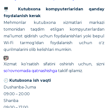
🖥️
Kutubxona kompyuterlaridan qanday
foydalanish kerak
Mehmonlar kutubxona xizmatlari markazi
tomonidan taqdim etilgan kompyuterlardan
maʼlumot qidirish uchun foydalanishlari yoki bepul
Wi-Fi tarmogʻidan foydalanish uchun oʻz
qurilmalarini olib kelishlari mumkin.
Xizmat ko‘rsatish sifatini oshirish uchun, sizni
so‘rovnomada qatnashishga
taklif qilamiz.
🕘
Kutubxona ish vaqti
Dushanba-Juma
09.00 – 20.00
Shanba
09.00 – 17.00