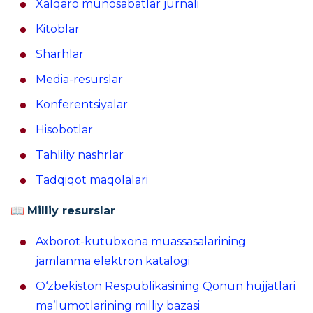
Xalqaro munosabatlar jurnali
Kitoblar
Sharhlar
Media-resurslar
Konferentsiyalar
Hisobotlar
Tahliliy nashrlar
Tadqiqot maqolalari
📖
Milliy resurslar
Axborot-kutubxona muassasalarining
jamlanma elektron katalogi
O‘zbekiston Respublikasining Qonun hujjatlari
ma’lumotlarining milliy bazasi