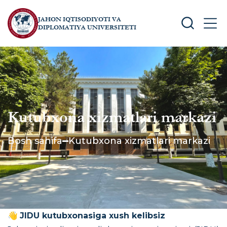
JAHON IQTISODIYOTI VA
SEARCH
MEN
DIPLOMATIYA UNIVERSITETI
Kutubxona xizmatlari markazi
Bosh sahifa
Kutubxona xizmatlari markazi
👋
JIDU kutubxonasiga xush kelibsiz