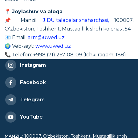
📍
Joylashuv va aloqa
📌 Manzil:
JIDU talabalar shaharchasi,
100007,
Oʻzbekiston, Toshkent, Mustaqillik shoh koʻchasi, 54.
📧 Email:
arm@uwed.uz
🌍 Veb-sayt:
www.uwed.uz
📞 Telefon: +998 (71) 267-08-09 (Ichki raqam: 188)
Instagram
Facebook
Telegram
YouTube
MANZIL
:
100007, Oʻzbekiston, Toshkent, Mustaqillik shoh