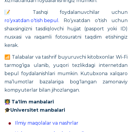
xizmatlaridan foydalanishingiz mumkin.
📝 Tashqi foydalanuvchilar uchun
ro‘yxatdan o‘tish bepul.
Ro‘yxatdan o‘tish uchun
shaxsingizni tasdiqlovchi hujjat (pasport yoki ID)
nusxasi va raqamli fotosuratni taqdim etishingiz
kerak.
📶 Talabalar va tashrif buyuruvchi kitobxonlar Wi-Fi
tarmog‘iga ulanib, yuqori tezlikdagi internetdan
bepul foydalanishlari mumkin. Kutubxona xalqaro
ma’lumotlar bazalariga bog‘langan zamonaviy
kompyuterlar bilan jihozlangan.
👩‍🏫
Ta’lim manbalari
🎓
Universitet manbalari
Ilmiy maqolalar va nashrlar