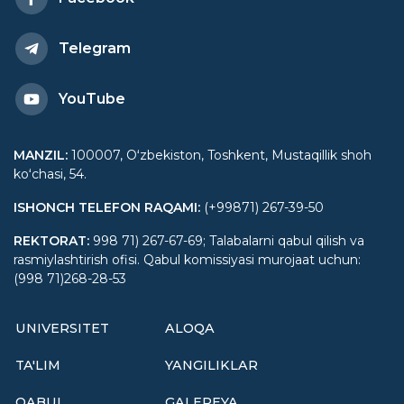
Telegram
YouTube
MANZIL
:
100007, Oʻzbekiston, Toshkent, Mustaqillik shoh
koʻchasi, 54.
ISHONCH TELEFON RAQAMI
:
(+99871) 267-39-50
REKTORAT
:
998 71) 267-67-69; Talabalarni qabul qilish va
rasmiylashtirish ofisi. Qabul komissiyasi murojaat uchun:
(998 71)268-28-53
UNIVERSITET
ALOQA
TA'LIM
YANGILIKLAR
QABUL
GALEREYA