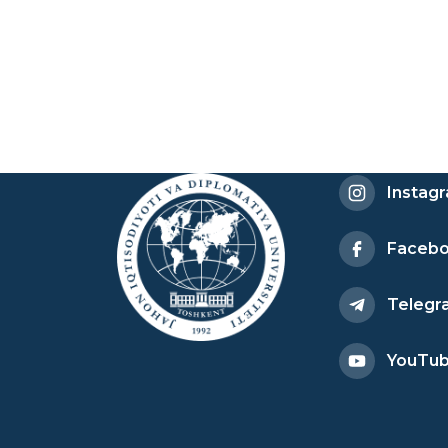
Instag
Faceb
Telegr
YouTu