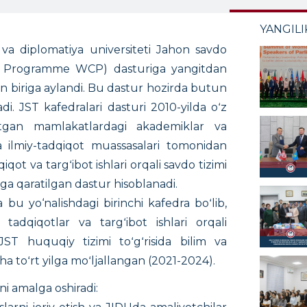
YANGILI
 va diplomatiya universiteti Jahon savdo
irs Programme WCP) dasturiga yangitdan
n biriga aylandi. Bu dastur hozirda butun
di. JST kafedralari dasturi 2010-yilda oʻz
yotgan mamlakatlardagi akademiklar va
va ilmiy-tadqiqot muassasalari tomonidan
iqot va targʻibot ishlari orqali savdo tizimi
hga qaratilgan dastur hisoblanadi.
bu yo‘nalishdagi birinchi kafedra boʻlib,
 tadqiqotlar va targʻibot ishlari orqali
JST huquqiy tizimi toʻgʻrisida bilim va
ha toʻrt yilga moʻljallangan (2021-2024).
ni amalga oshiradi: