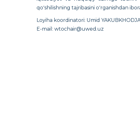
qoʻshilishning tajribasini oʻrganishdan ibor
Loyiha koordinatori: Umid YAKUBKHODJ
E-mail: wtochair@uwed.uz