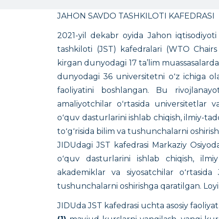
JAHON SAVDO TASHKILOTI KAFEDRASI
2021-yil dekabr oyida Jahon iqtisodiyoti
tashkiloti (JST) kafedralari (WTO Cha
kirgan dunyodagi 17 ta’lim muassasalarda
dunyodagi 36 universitetni oʻz ichiga ola
faoliyatini boshlangan. Bu rivojlana
amaliyotchilar oʻrtasida universitetlar 
oʻquv dasturlarini ishlab chiqish, ilmiy-tadq
toʻgʻrisida bilim va tushunchalarni oshiris
JIDUdagi JST kafedrasi Markaziy Osiyoda 
oʻquv dasturlarini ishlab chiqish, ilmiy
akademiklar va siyosatchilar oʻrtasida 
tushunchalarni oshirishga qaratilgan. Loyi
JIDUda JST kafedrasi uchta asosiy faoliyat