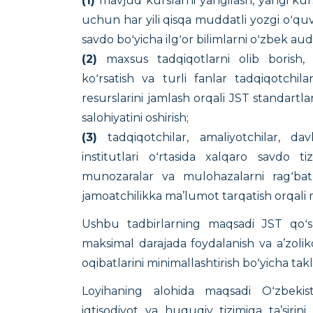
(1)
mavjud kurslarni yangilash, yangi kurs
uchun har yili qisqa muddatli yozgi oʻquv 
savdo boʻyicha ilgʻor bilimlarni oʻzbek aud
(2)
maxsus tadqiqotlarni olib borish,
koʻrsatish va turli fanlar tadqiqotchilar
resurslarini jamlash orqali JST standartla
salohiyatini oshirish;
(3)
tadqiqotchilar, amaliyotchilar, dav
institutlari oʻrtasida xalqaro savdo t
munozaralar va mulohazalarni ragʻbatla
jamoatchilikka ma’lumot tarqatish orqali m
Ushbu tadbirlarning maqsadi JST qoʻsh
maksimal darajada foydalanish va a’zolik
oqibatlarini minimallashtirish boʻyicha takli
Loyihaning alohida maqsadi Oʻzbekist
iqtisodiyot va huquqiy tizimiga ta’sirin