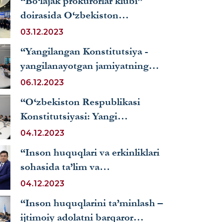
mavzusida davra suhbati bo‘lib
“Bo‘lajak prokurorlar klubi”
o‘tdi
doirasida O‘zbekiston
prokuraturasi tarixi muzeyiga
03.12.2023
tashrif amalga oshirildi
“Yangilangan Konstitutsiya -
yangilanayotgan jamiyatning
huquqiy poydevori” mavzusida
06.12.2023
respublika ilmiy-amaliy
“O‘zbekiston Respublikasi
konferensiyasi boʻlib oʻtdi
Konstitutsiyasi: Yangi
O‘zbekiston sari yo‘l”
04.12.2023
mavzusida xalqaro davra
“Inson huquqlari va erkinliklari
suhbati o‘tkazildi
sohasida ta’lim va
innovatsiyalar” respublika milliy
04.12.2023
tanlovi g‘oliblarini taqdirlash
“Inson huquqlarini ta’minlash –
marosimi o‘tkazildi
ijtimoiy adolatni barqaror