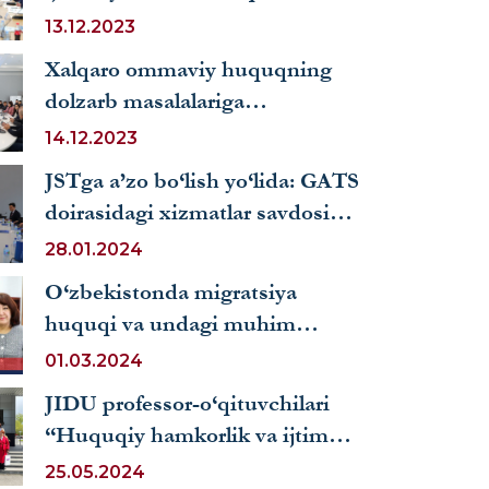
topishining asosiy sharti
13.12.2023
sifatida” mavzusidagi xalqaro
Xalqaro ommaviy huquqning
ilmiy-amaliy konferensiya
dolzarb masalalariga
o‘tkazildi
bag‘ishlangan ma’ruza bo‘lib
14.12.2023
o‘tdi
JSTga a’zo bo‘lish yo‘lida: GATS
doirasidagi xizmatlar savdosi
bo‘yicha asosiy qoidalar
28.01.2024
mavzusida qisqa muddatli
O‘zbekistonda migratsiya
o‘quv dasturi
huquqi va undagi muhim
tendensiyalar
01.03.2024
JIDU professor-o‘qituvchilari
“Huquqiy hamkorlik va ijtimoiy
taraqqiyot” kongressida ishtirok
25.05.2024