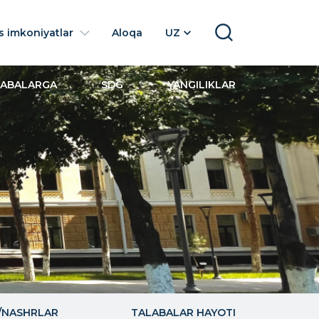
 imkoniyatlar
Aloqa
UZ
SEARCH
LABALARGA
SDG
YANGILIKLAR
/NASHRLAR
TALABALAR HAYOTI