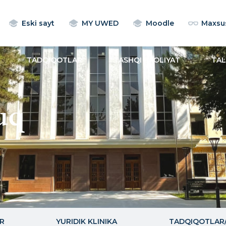
Eski sayt
MY UWED
Moodle
Maxsus
TADQIQOTLAR
TASHQI FAOLIYAT
TA
uq
R
YURIDIK KLINIKA
TADQIQOTLAR