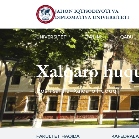
JAHON IQTISODIYOTI VA
DIPLOMATIYA UNIVERSITETI
UNIVERSITET
TA'LIM
QABUL
Xalqaro huq
Bosh sahifa
Xalqaro huquq
FAKULTET HAQIDA
KAFEDRALA