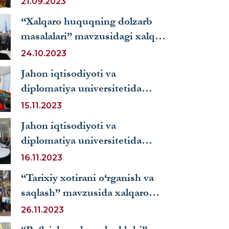
21.09.2023
2023-2024-o‘quv yili
“Xalqaro huquqning dolzarb
mavsumining tantanali ochilish
masalalari” mavzusidagi xalqaro
marosimi bo‘lib o‘tdi
ilmiy-amaliy konferensiya
24.10.2023
o‘tkazildi
Jahon iqtisodiyoti va
diplomatiya universitetida
Sayyor sud majlisi bo‘lib o‘tdi
15.11.2023
Jahon iqtisodiyoti va
diplomatiya universitetida
“Aholiga huquqiy yordam
16.11.2023
ko‘rsatish va huquqiy
“Tarixiy xotirani o‘rganish va
savodxonligini oshirishda
saqlash” mavzusida xalqaro
fuqarolik jamiyati
anjuman tashkil etildi
26.11.2023
institutlarining o‘rni”