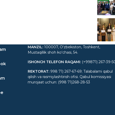
MANZIL
:
100007, Oʻzbekiston, Toshkent,
ram
Mustaqillik shoh koʻchasi, 54.
ISHONCH TELEFON RAQAMI
:
(+99871) 267-39-5
ook
REKTORAT
:
998 71) 267-67-69; Talabalarni qabul
qilish va rasmiylashtirish ofisi. Qabul komissiyasi
am
murojaat uchun: (998 71)268-28-53
be