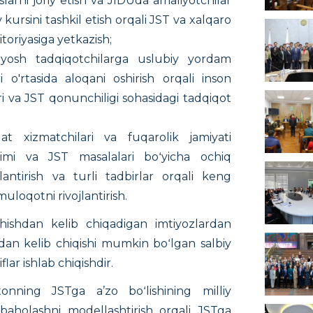
larni joriy etish va JIDUda amaliyotchilar
kursini tashkil etish orqali JST va xalqaro
itoriyasiga yetkazish;
 yosh tadqiqotchilarga uslubiy yordam
i o'rtasida aloqani oshirish orqali inson
ri va JST qonunchiligi sohasidagi tadqiqot
lat xizmatchilari va fuqarolik jamiyati
izimi va JST masalalari boʻyicha ochiq
ntirish va turli tadbirlar orqali keng
uloqotni rivojlantirish.
ishdan kelib chiqadigan imtiyozlardan
dan kelib chiqishi mumkin boʻlgan salbiy
flar ishlab chiqishdir.
onning JSTga a’zo boʻlishining milliy
i baholashni modellashtirish orqali JSTga