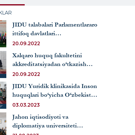
KLAR
JIDU talabalari Parlamentlararo
ittifoq davlatlari
parlamentlarining ayol
20.09.2022
rahbarlari sammitida tarjimon-
Xalqaro huquq fakultetini
volontyor sifatida ishtirok
akkreditatsiyadan o‘tkazish
etishdi
jarayoni boshlandi
20.09.2022
JIDU Yuridik klinikasida Inson
huquqlari bo‘yicha O‘zbekiston
Respublikasi Milliy markazi
03.03.2023
bilan hamkorlikda davra suhbati
Jahon iqtisodiyoti va
o‘tkazildi
diplomatiya universiteti
qoshidagi Yuridik klinikaning