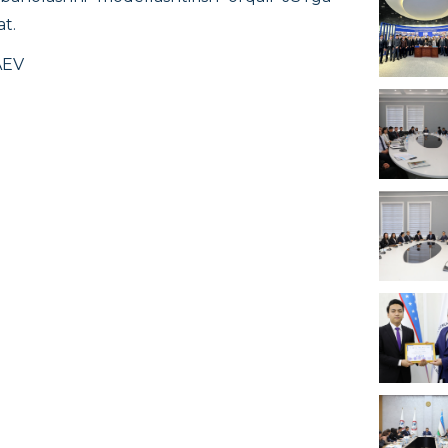
at.
AEV