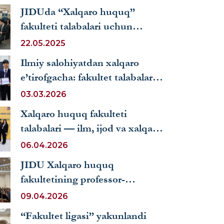
etishdi
JIDUda “Xalqaro huquq”
fakulteti talabalari uchun
“Karyera kuni” o‘tkazildi
22.05.2025
Ilmiy salohiyatdan xalqaro
e’tirofgacha: fakultet talabalari
yangi bosqich sari
03.03.2026
Xalqaro huquq fakulteti
talabalari — ilm, ijod va xalqaro
maydonda yuksak natijalar sari
06.04.2026
JIDU Xalqaro huquq
fakultetining professor-
o‘qituvchilari mart oyida
09.04.2026
samarali faoliyat yuritishdi
“Fakultet ligasi” yakunlandi