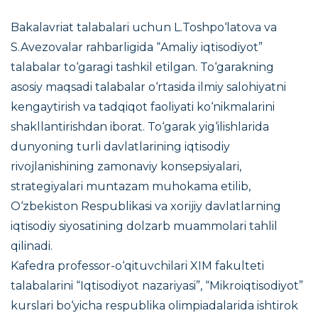
Bakalavriat talabalari uchun L.Toshpo‘latova va
S.Avezovalar rahbarligida “
Amaliy iqtisodiyot”
talabalar to‘garagi tashkil etilgan. To‘garakning
asosiy maqsadi talabalar o‘rtasida ilmiy salohiyatni
kengaytirish va tadqiqot faoliyati ko‘nikmalarini
shakllantirishdan iborat. To‘garak yig‘ilishlarida
dunyoning turli davlatlarining iqtisodiy
rivojlanishining zamonaviy konsepsiyalari,
strategiyalari muntazam muhokama etilib,
O‘zbekiston Respublikasi va xorijiy davlatlarning
iqtisodiy siyosatining dolzarb muammolari tahlil
qilinadi.
Kafedra professor-o‘qituvchilari XIM fakulteti
talabalarini
“Iqtisodiyot nazariyasi”, “Mikroiqtisodiyot”
kurslari bo‘yicha respublika olimpiadalarida ishtirok