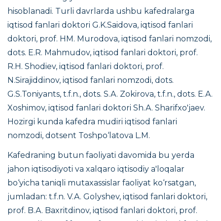
hisoblanadi. Turli davrlarda ushbu kafedralarga
iqtisod fanlari doktori G.K.Saidova, iqtisod fanlari
doktori, prof. HM. Murodova, iqtisod fanlari nomzodi,
dots. E.R. Mahmudov, iqtisod fanlari doktori, prof.
R.H. Shodiev, iqtisod fanlari doktori, prof.
N.Sirajiddinov, iqtisod fanlari nomzodi, dots.
G.S.Toniyants, t.f.n., dots. S.A. Zokirova, t.f.n., dots. E.A.
Xoshimov, iqtisod fanlari doktori Sh.A. Sharifxo'jaev.
Hozirgi kunda kafedra mudiri iqtisod fanlari
nomzodi, dotsent Toshpo‘latova L.M.
Kafedraning butun faoliyati davomida bu yerda
jahon iqtisodiyoti va xalqaro iqtisodiy a'loqalar
bo‘yicha taniqli mutaxassislar faoliyat ko‘rsatgan,
jumladan:
t.f.n. V.A. Golyshev, iqtisod fanlari doktori,
prof. B.A. Baxritdinov, iqtisod fanlari doktori, prof.