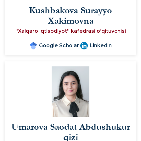
Kushbakova Surayyo
Xakimovna
“Xalqaro iqtisodiyot” kafedrasi o‘qituvchisi
Google Scholar
Linkedin
Umarova Saodat Abdushukur
qizi