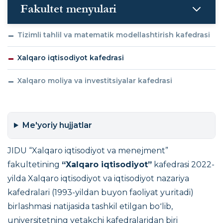
Fakultet menyulari
Tizimli tahlil va matematik modellashtirish kafedrasi
Xalqaro iqtisodiyot kafedrasi
Xalqaro moliya va investitsiyalar kafedrasi
Me'yoriy hujjatlar
JIDU “Xalqaro iqtisodiyot va menejment”
fakultetining
“Xalqaro iqtisodiyot”
kafedrasi 2022-
yilda Xalqaro iqtisodiyot va iqtisodiyot nazariya
kafedralari (1993-yildan buyon faoliyat yuritadi)
birlashmasi natijasida tashkil etilgan boʻlib,
universitetning yetakchi kafedralaridan biri