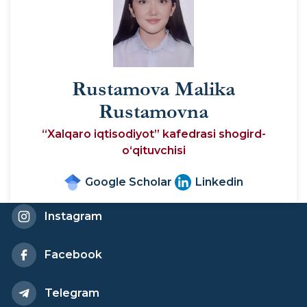
Rustamova Malika
Rustamovna
“Xalqaro iqtisodiyot” kafedrasi shogird-
o‘qituvchisi
Google Scholar
Linkedin
Instagram
Facebook
Telegram