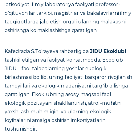
iqtisodiyot. Ilmiy laboratoriya faoliyati professor-
o‘qituvchilar tarkibi, magistrlar va bakalavrlarni ilmiy
tadqiqotlarga jalb etish orqali ularning malakasini
oshirishga ko‘maklashishga qaratilgan.
Kafedrada S.To‘rayeva rahbarligida
JIDU Ekoklubi
tashkil etilgan va faoliyat ko‘rsatmoqda. Ecoclub
JIDU – faol talabalarning yoshlar ekologik
birlashmasi boʻlib, uning faoliyati barqaror rivojlanish
tamoyillari va ekologik madaniyatni targʻib qilishga
qaratilgan. Ekoklubning asosiy maqsadi faol
ekologik pozitsiyani shakllantirish, atrof-muhitni
yaxshilash muhimligini va ularning ekologik
loyihalarini amalga oshirish imkoniyatlarini
tushunishdir.