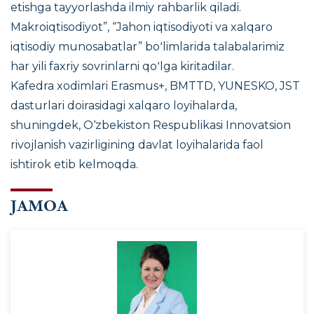
etishga tayyorlashda ilmiy rahbarlik qiladi.
Makroiqtisodiyot”, “Jahon iqtisodiyoti va xalqaro
iqtisodiy munosabatlar” boʻlimlarida talabalarimiz
har yili faxriy sovrinlarni qoʻlga kiritadilar.
Kafedra xodimlari
Erasmus+, BMTTD, YUNESKO, JST
dasturlari
doirasidagi xalqaro loyihalarda,
shuningdek, O‘zbekiston Respublikasi Innovatsion
rivojlanish vazirligining davlat loyihalarida faol
ishtirok etib kelmoqda.
JAMOA