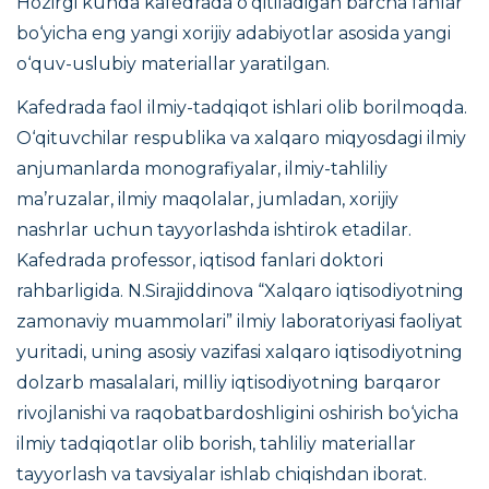
Hozirgi kunda kafedrada o‘qitiladigan barcha fanlar
bo‘yicha eng yangi xorijiy adabiyotlar asosida yangi
o‘quv-uslubiy materiallar yaratilgan.
Kafedrada faol ilmiy-tadqiqot ishlari olib borilmoqda.
O‘qituvchilar respublika va xalqaro miqyosdagi ilmiy
anjumanlarda monografiyalar, ilmiy-tahliliy
ma’ruzalar, ilmiy maqolalar, jumladan, xorijiy
nashrlar uchun tayyorlashda ishtirok etadilar.
Kafedrada professor, iqtisod fanlari doktori
rahbarligida. N.Sirajiddinova “
Xalqaro iqtisodiyotning
zamonaviy muammolari”
ilmiy laboratoriyasi faoliyat
yuritadi, uning asosiy vazifasi xalqaro iqtisodiyotning
dolzarb masalalari, milliy iqtisodiyotning barqaror
rivojlanishi va raqobatbardoshligini oshirish bo‘yicha
ilmiy tadqiqotlar olib borish, tahliliy materiallar
tayyorlash va tavsiyalar ishlab chiqishdan iborat.