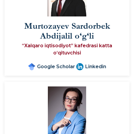
Murtozayev Sardorbek
Abdijalil o‘g‘li
“Xalqaro iqtisodiyot” kafedrasi katta
o‘qituvchisi
Google Scholar
Linkedin