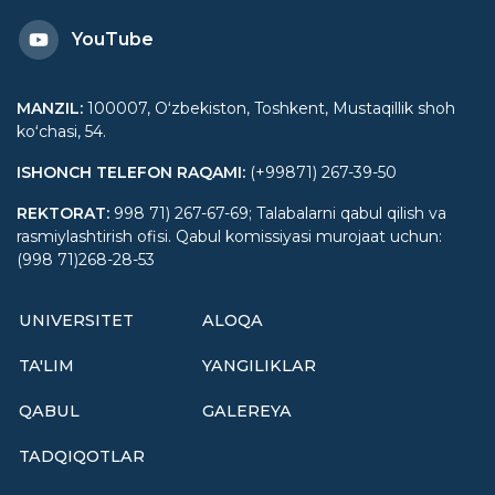
YouTube
MANZIL
:
100007, Oʻzbekiston, Toshkent, Mustaqillik shoh
koʻchasi, 54.
ISHONCH TELEFON RAQAMI
:
(+99871) 267-39-50
REKTORAT
:
998 71) 267-67-69; Talabalarni qabul qilish va
rasmiylashtirish ofisi. Qabul komissiyasi murojaat uchun:
(998 71)268-28-53
UNIVERSITET
ALOQA
TA'LIM
YANGILIKLAR
QABUL
GALEREYA
TADQIQOTLAR