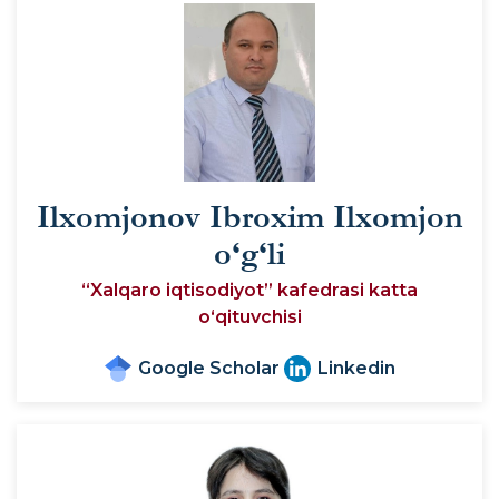
Ilxomjonov Ibroxim Ilxomjon
o‘g‘li
“Xalqaro iqtisodiyot” kafedrasi katta
o‘qituvchisi
Google Scholar
Linkedin