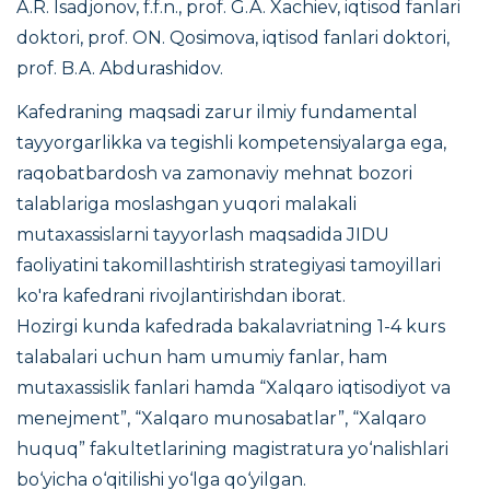
A.R. Isadjonov, f.f.n., prof. G.A. Xachiev, iqtisod fanlari
doktori, prof. ON. Qosimova, iqtisod fanlari doktori,
prof. B.A. Abdurashidov.
Kafedraning maqsadi zarur ilmiy fundamental
tayyorgarlikka va tegishli kompetensiyalarga ega,
raqobatbardosh va zamonaviy mehnat bozori
talablariga moslashgan yuqori malakali
mutaxassislarni tayyorlash maqsadida JIDU
faoliyatini takomillashtirish strategiyasi tamoyillari
ko'ra kafedrani rivojlantirishdan iborat.
Hozirgi kunda kafedrada bakalavriatning 1-4 kurs
talabalari uchun ham umumiy fanlar, ham
mutaxassislik fanlari hamda
“Xalqaro iqtisodiyot va
menejment”, “Xalqaro munosabatlar”, “Xalqaro
huquq”
fakultetlarining magistratura yo‘nalishlari
bo‘yicha o‘qitilishi yo‘lga qo‘yilgan.