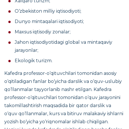
Xalqaro turizm;
O‘zbekiston milliy iqtisodiyoti;
Dunyo mintaqalari iqtisodiyoti;
Maxsus iqtisodiy zonalar;
Jahon iqtisodiyotidagi global va mintaqaviy
jarayonlar;
Ekologik turizm.
Kafedra professor-o‘qituvchilari tomonidan asosiy
o‘qitiladigan fanlar bo‘yicha darslik va o‘quv-uslubiy
qo‘llanmalar tayyorlanib nashr etilgan. Kafedra
professor-o‘qituvchilari tomonidan o‘quv jarayonini
takomillashtirish maqsadida bir qator darslik va
o‘quv qo‘llanmalar, kurs va bitiruv malakaviy ishlarni
yozish bo‘yicha yo‘riqnomalar ishlab chiqilgan.