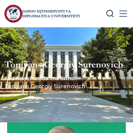
JAHON IQTISODIYOTI VA
SEARCH
MEN
DIPLOMATIYA UNIVERSITETI
Toniyans Georgiy Surenovich
Xodimlar haqida ma'lumot
Toniyans Georgiy Surenovich