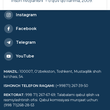
“Inson rivojlanishi” – o‘quv qo‘llanma, 2009.
Instagram
Facebook
Telegram
YouTube
MANZIL
:
100007, Oʻzbekiston, Toshkent, Mustaqillik shoh
koʻchasi, 54.
ISHONCH TELEFON RAQAMI
:
(+99871) 267-39-50
REKTORAT
:
998 71) 267-67-69; Talabalarni qabul qilish va
rasmiylashtirish ofisi. Qabul komissiyasi murojaat uchun:
(998 71)268-28-53