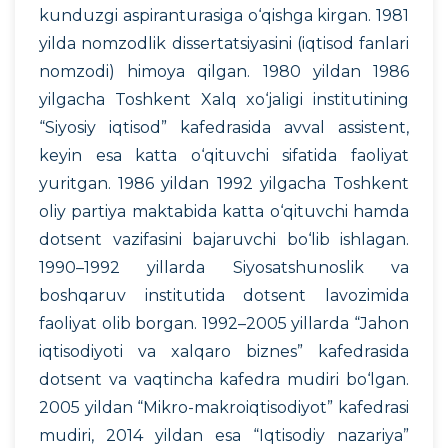
kunduzgi aspiranturasiga o‘qishga kirgan. 1981
yilda nomzodlik dissertatsiyasini (iqtisod fanlari
nomzodi) himoya qilgan. 1980 yildan 1986
yilgacha Toshkent Xalq xo‘jaligi institutining
“Siyosiy iqtisod” kafedrasida avval assistent,
keyin esa katta o‘qituvchi sifatida faoliyat
yuritgan. 1986 yildan 1992 yilgacha Toshkent
oliy partiya maktabida katta o‘qituvchi hamda
dotsent vazifasini bajaruvchi bo‘lib ishlagan.
1990–1992 yillarda Siyosatshunoslik va
boshqaruv institutida dotsent lavozimida
faoliyat olib borgan. 1992–2005 yillarda “Jahon
iqtisodiyoti va xalqaro biznes” kafedrasida
dotsent va vaqtincha kafedra mudiri bo‘lgan.
2005 yildan “Mikro-makroiqtisodiyot” kafedrasi
mudiri, 2014 yildan esa “Iqtisodiy nazariya”