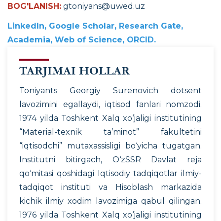
BOG'LANISH:
gtoniyans@uwed.uz
LinkedIn, Google Scholar, Research Gate,
Academia, Web of Science, ORCID.
TARJIMAI HOLLAR
Toniyants Georgiy Surenovich dotsent
lavozimini egallaydi, iqtisod fanlari nomzodi.
1974 yilda Toshkent Xalq xo‘jaligi institutining
“Material-texnik ta’minot” fakultetini
“iqtisodchi” mutaxassisligi bo‘yicha tugatgan.
Institutni bitirgach, O‘zSSR Davlat reja
qo‘mitasi qoshidagi Iqtisodiy tadqiqotlar ilmiy-
tadqiqot instituti va Hisoblash markazida
kichik ilmiy xodim lavozimiga qabul qilingan.
1976 yilda Toshkent Xalq xo‘jaligi institutining