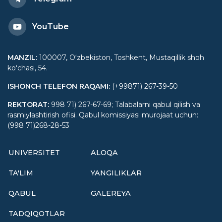
YouTube
MANZIL
:
100007, Oʻzbekiston, Toshkent, Mustaqillik shoh
koʻchasi, 54.
ISHONCH TELEFON RAQAMI
:
(+99871) 267-39-50
REKTORAT
:
998 71) 267-67-69; Talabalarni qabul qilish va
rasmiylashtirish ofisi. Qabul komissiyasi murojaat uchun:
(998 71)268-28-53
UNIVERSITET
ALOQA
TA'LIM
YANGILIKLAR
QABUL
GALEREYA
TADQIQOTLAR