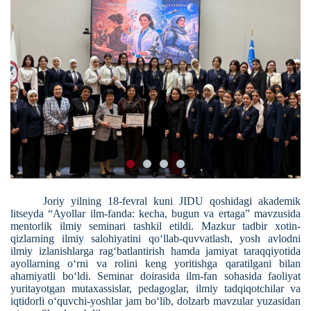
Joriy yilning 18-fevral kuni JIDU qoshidagi akademik
litseyda
“Ayollar ilm-fanda: kecha, bugun va ertaga”
mavzusida
mentorlik ilmiy seminari tashkil etildi. Mazkur tadbir xotin-
qizlarning ilmiy salohiyatini qo‘llab-quvvatlash, yosh avlodni
ilmiy izlanishlarga rag‘batlantirish hamda jamiyat taraqqiyotida
ayollarning o‘rni va rolini keng yoritishga qaratilgani bilan
ahamiyatli bo‘ldi. Seminar doirasida ilm-fan sohasida faoliyat
yuritayotgan mutaxassislar, pedagoglar, ilmiy tadqiqotchilar va
iqtidorli o‘quvchi-yoshlar jam bo‘lib, dolzarb mavzular yuzasidan