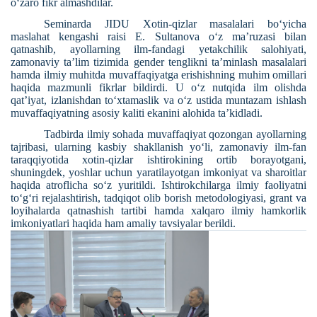
o‘zaro fikr almashdilar.
Seminarda JIDU Xotin-qizlar masalalari bo‘yicha
maslahat kengashi raisi E. Sultanova o‘z ma’ruzasi bilan
qatnashib, ayollarning ilm-fandagi yetakchilik salohiyati,
zamonaviy ta’lim tizimida gender tenglikni ta’minlash masalalari
hamda ilmiy muhitda muvaffaqiyatga erishishning muhim omillari
haqida mazmunli fikrlar bildirdi. U o‘z nutqida ilm olishda
qat’iyat, izlanishdan to‘xtamaslik va o‘z ustida muntazam ishlash
muvaffaqiyatning asosiy kaliti ekanini alohida ta’kidladi.
Tadbirda ilmiy sohada muvaffaqiyat qozongan ayollarning
tajribasi, ularning kasbiy shakllanish yo‘li, zamonaviy ilm-fan
taraqqiyotida xotin-qizlar ishtirokining ortib borayotgani,
shuningdek, yoshlar uchun yaratilayotgan imkoniyat va sharoitlar
haqida atroflicha so‘z yuritildi. Ishtirokchilarga ilmiy faoliyatni
to‘g‘ri rejalashtirish, tadqiqot olib borish metodologiyasi, grant va
loyihalarda qatnashish tartibi hamda xalqaro ilmiy hamkorlik
imkoniyatlari haqida ham amaliy tavsiyalar berildi.