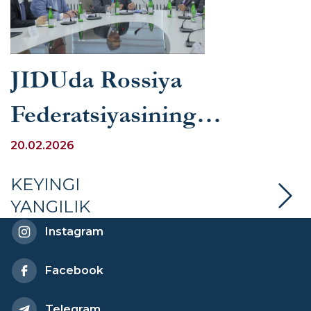
JIDUda Rossiya
Federatsiyasining
O‘zbekiston
20.02.2026
Respublikasidagi elchisi
KEYINGI
YANGILIK
bilan uchrashuv bo‘lib o‘tdi
Instagram
Facebook
Telegram