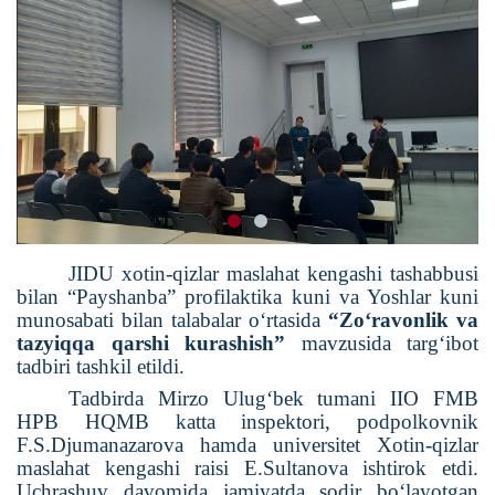
JIDU xotin-qizlar maslahat kengashi tashabbusi
bilan “Payshanba” profilaktika kuni va Yoshlar kuni
munosabati bilan talabalar o‘rtasida
“Zo‘ravonlik va
tazyiqqa qarshi kurashish”
mavzusida targ‘ibot
tadbiri tashkil etildi.
Tadbirda Mirzo Ulug‘bek tumani IIO FMB
HPB HQMB katta inspektori, podpolkovnik
F.S.Djumanazarova hamda universitet Xotin-qizlar
maslahat kengashi raisi E.Sultanova ishtirok etdi.
Uchrashuv davomida jamiyatda sodir bo‘layotgan