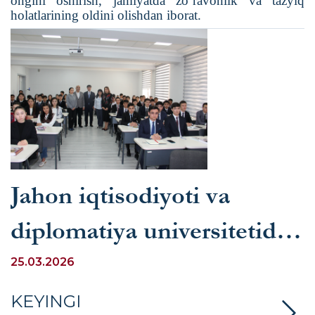
ongini oshirish, jamiyatda zo‘ravonlik va tazyiq
holatlarining oldini olishdan iborat.
Jahon iqtisodiyoti va
diplomatiya universitetida
“Saylov tizimi” mavzusida
25.03.2026
ma’ruza o‘tkazildi
KEYINGI