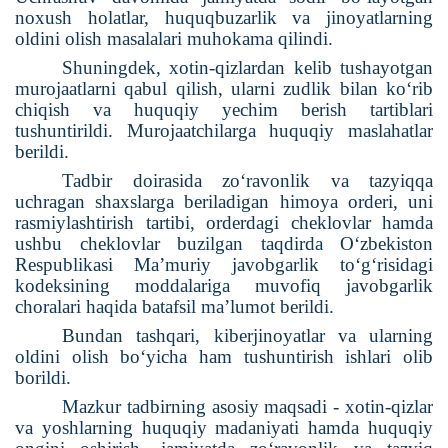
noxush holatlar, huquqbuzarlik va jinoyatlarning
oldini olish masalalari muhokama qilindi.
Shuningdek, xotin-qizlardan kelib tushayotgan
murojaatlarni qabul qilish, ularni zudlik bilan ko‘rib
chiqish va huquqiy yechim berish tartiblari
tushuntirildi. Murojaatchilarga huquqiy maslahatlar
berildi.
Tadbir doirasida zo‘ravonlik va tazyiqqa
uchragan shaxslarga beriladigan himoya orderi, uni
rasmiylashtirish tartibi, orderdagi cheklovlar hamda
ushbu cheklovlar buzilgan taqdirda O‘zbekiston
Respublikasi Ma’muriy javobgarlik to‘g‘risidagi
kodeksining moddalariga muvofiq javobgarlik
choralari haqida batafsil ma’lumot berildi.
Bundan tashqari, kiberjinoyatlar va ularning
oldini olish bo‘yicha ham tushuntirish ishlari olib
borildi.
Mazkur tadbirning asosiy maqsadi - xotin-qizlar
va yoshlarning huquqiy madaniyati hamda huquqiy