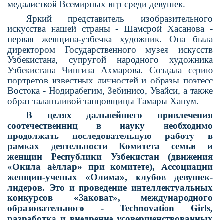
медалисткой Всемир­ных игр среди девушек.
Яркий представитель изобрази­тельного
искусства нашей страны - Шамсрой Хасанова -
первая женщи­на-узбечка художник. Она была
директором Государственного музея искусств
Узбекистана, супругой народного художника
Узбекистана Чингиза Ахма­рова. Создала серию
портретов извест­ных личностей и образы поэтесс
Вос­тока - Нодирабегим, Зебинисо, Увайси, а также
образ талантливой танцовщицы Тамары Ханум.
В целях дальнейшего привлечения
соотечественниц в науку необходимо
продолжать последовательную работу в
рамках деятельности Комитета семьи и
женщин Республики Узбекистан (движения
«Окила аёллар» при комитете), Ассоциации
женщин-ученых «Олима», клубов девушек-
лидеров. Это и проведение интеллектуальных
конкурсов «Заковат», международного
образовательного - Technovation Girls,
разработка и внедрение усовершенствованных