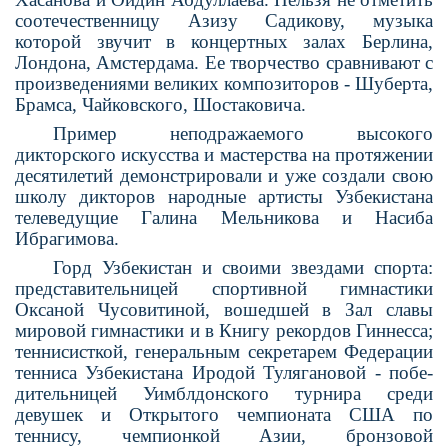
соотечественницу Азизу Садикову, музыка
которой звучит в концертных залах Берлина,
Лондона, Амстер­дама. Ее творчество сравнивают с
произведениями великих композито­ров - Шуберта,
Брамса, Чайковского, Шостаковича.
Пример неподражаемого высокого
дикторского искусства и мастерства на протяжении
десятилетий демон­стрировали и уже создали свою
школу дикторов народные артисты Узбеки­стана
телеведущие Галина Мельни­кова и Насиба
Ибрагимова.
Горд Узбекистан и своими звездами спорта:
представительницей спортив­ной гимнастики
Оксаной Чусовити­ной, вошедшей в Зал славы
мировой гимнастики и в Книгу рекордов Гин­несса;
теннисисткой, генеральным секретарем Федерации
тенниса Узбе­кистана Иродой Тулягановой - побе­
дительницей Уимблдонского турнира среди
девушек и Открытого чемпи­оната США по
теннису, чемпионкой Азии, бронзовой