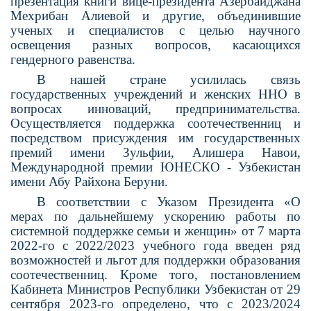
презентация книги вице-президента Азербайджана
Мехрибан Алиевой и другие, объе­динившие
ученых и специалистов с целью научного
освещения разных вопросов, касающихся
гендерного равенства.
В нашей стране усилилась связь
государственных учреждений и жен­ских ННО в
вопросах инноваций, предпринимательства.
Осуществля­ется поддержка соотечественниц и
посредством присуждения им госу­дарственных
премий имени Зульфии, Алишера Навои,
Международной премии ЮНЕСКО - Узбекистан
имени Абу Райхона Беруни.
В соответствии с Указом Пре­зидента «О
мерах по дальнейшему ускорению работы по
системной под­держке семьи и женщин» от 7 марта
2022-го с 2022/2023 учебного года вве­ден ряд
возможностей и льгот для под­держки образования
соотечественниц. Кроме того, постановлением
Кабинета Министров Республики Узбекистан от 29
сентября 2023-го определено, что с 2023/2024