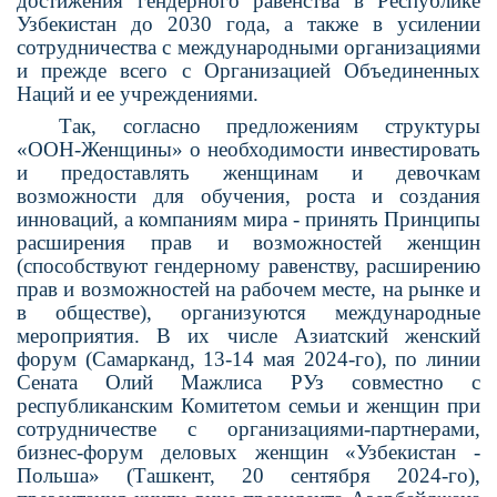
достижения гендерного равенства в Республике
Узбекистан до 2030 года, а также в усилении
сотрудничества с международными организациями
и прежде всего с Организацией Объединенных
Наций и ее учреждениями.
Так, согласно предложениям струк­туры
«ООН-Женщины» о необходимости инвестировать
и предоставлять женщинам и девочкам
возможности для обучения, роста и создания
инно­ваций, а компаниям мира - принять Принципы
расширения прав и воз­можностей женщин
(способствуют гендерному равенству, расширению
прав и возможностей на рабочем месте, на рынке и
в обществе), орга­низуются международные
меропри­ятия. В их числе Азиатский женский
форум (Самарканд, 13-14 мая 2024-го), по линии
Сената Олий Мажлиса РУз совместно с
республиканским Коми­тетом семьи и женщин при
сотруд­ничестве с организациями-партне­рами,
бизнес-форум деловых женщин «Узбекистан -
Польша» (Ташкент, 20 сентября 2024-го),