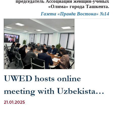
председатель Ассоциации женщин-ученых
«Олима» города Ташкента.
Газета «Правда Востока» №14
UWED hosts online
meeting with Uzbekistan’s
Permanent Representative
21.01.2025