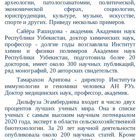
археологии, патологоана­томии, политической,
экономической сферах, социологии,
юриспруденции, культуре, музыке, искусстве,
спорте и других. Приведу несколько примеров.
Сайёра Рашидова - академик Ака­демии наук
Республики Узбекистан, доктор химических наук,
профессор - долгие годы возглавляла Институт
химии и физики полимеров Акаде­мии наук
Республики Узбекистан, подготовила более 20
докторов, имеет около 300 научных публикаций,
ряд монографий, 20 авторских свиде­тельств.
Тамарахон Арипова - директор Института
иммунологии и геномики человека АН РУз.
Доктор медицинских наук, про­фессор, академик.
Дильфуза Эгамбердиева входит в число двух
процентов лучших ученых мира. Она в спи­ске
ученых с самым высоким научным потенциалом
2020 года, эксперт в области сель­скохозяйственной
биотехноло­гии. За 20 лет научной деятель­ности
опубликовала около 200 научных статей. Кроме