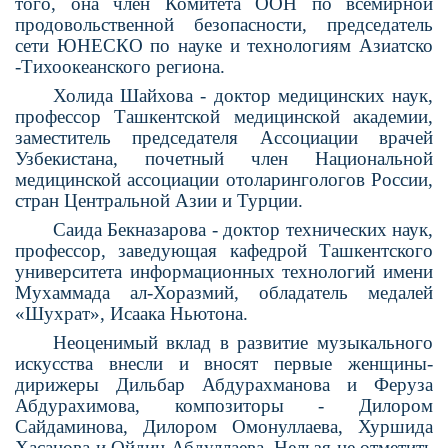
того, она член Комитета ООН по всемирной
продовольствен­ной безопасности, предсе­датель
сети ЮНЕСКО по науке и технологиям Ази­атско
-Тихоокеанского региона.
Холида Шайхова - доктор медицинских наук,
профес­сор Ташкентской медицинской академии,
заме­ститель пред­седателя Ассоци­ации врачей
Узбекистана, почетный член Национальной
медицинской ассоци­ации отоларингологов России,
стран Центральной Азии и Турции.
Саида Бекназарова - доктор тех­нических наук,
профессор, заве­дующая кафедрой Ташкентского
университета информационных тех­нологий имени
Мухаммада ал-Хораз­мий, обладатель медалей
«Шухрат», Исаака Ньютона.
Неоценимый вклад в развитие музыкального
искусства внесли и вносят первые женщины-
дирижеры Дильбар Абдурахманова и Феруза
Абдурахимова, композиторы - Дило­ром
Сайдаминова, Дилором Омонул­лаева, Хуршида
Хасанова и Ойдин Абдуллаева. Нельзя не отметить