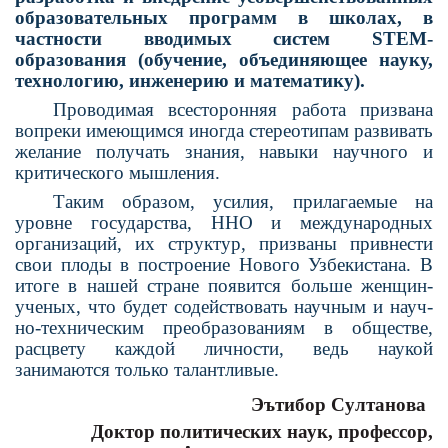
образовательных программ в школах, в
частности вводимых систем STEM-
образования (обучение, объединяющее науку,
технологию, инженерию и математику).
Проводимая всесторонняя работа призвана
вопреки имеющимся иногда стереотипам развивать
желание полу­чать знания, навыки научного и
критического мышления.
Таким образом, усилия, прилага­емые на
уровне государства, ННО и международных
организаций, их структур, призваны привнести
свои плоды в построение Нового Узбе­кистана. В
итоге в нашей стране появится больше женщин-
ученых, что будет содействовать научным и науч­
но-техническим преобразованиям в обществе,
расцвету каждой лично­сти, ведь наукой
занимаются только талантливые.
Эътибор Султанова
Доктор политических наук, профессор,