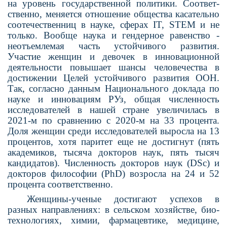
на уровень государственной политики. Соответ­
ственно, меняется отношение обще­ства касательно
соотечественниц в науке, сферах IT, STEM и не
только. Вообще наука и гендерное равенство -
неотъемлемая часть устойчивого развития.
Участие женщин и девочек в инновационной
деятельности повышает шансы человечества в
достижении Целей устойчивого разви­тия ООН.
Так, согласно дан­ным Национального доклада по
науке и инновациям РУз, общая численность
исследо­вателей в нашей стране увеличилась в
2021-м по сравнению с 2020-м на 33 процента.
Доля женщин среди исследователей выросла на 13
процентов, хотя паритет еще не достигнут (пять
академиков, тысяча докторов наук, пять тысяч
кандидатов). Численность докторов наук (DSc) и
док­торов философии (PhD) возросла на 24 и 52
процента соответственно.
Женщины-ученые достигают успехов в
разных направле­ниях: в сельском хозяйстве, био­
технологиях, химии, фармацевтике, медицине,