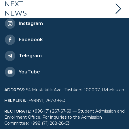
to the United Nations
NEXT
NEWS
Office and other
Instagram
international organizations
Facebook
in Geneva
Telegram
YouTube
ADDRESS
:
54 Mustakillik Ave., Tashkent 100007, Uzbekistan
HELPLINE
:
(+99871) 267-39-50
RECTORATE
:
+998 (71) 267-67-69 — Student Admission and
Enrollment Office. For inquiries to the Admission
Committee: +998 (71) 268-28-53