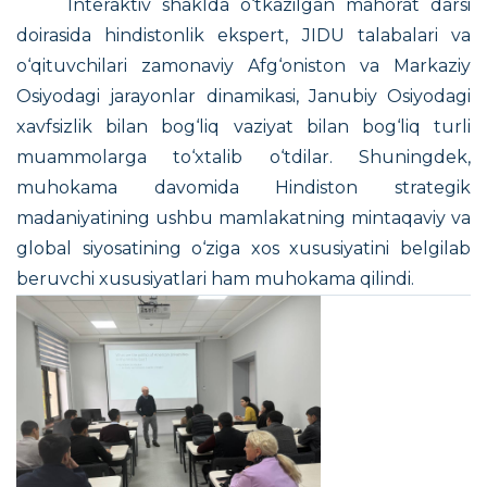
Interaktiv shaklda o‘tkazilgan mahorat darsi
doirasida hindistonlik ekspert, JIDU talabalari va
o‘qituvchilari zamonaviy Afg‘oniston va Markaziy
Osiyodagi jarayonlar dinamikasi, Janubiy Osiyodagi
xavfsizlik bilan bog‘liq vaziyat bilan bog‘liq turli
muammolarga to‘xtalib o‘tdilar. Shuningdek,
muhokama davomida Hindiston strategik
madaniyatining ushbu mamlakatning mintaqaviy va
global siyosatining o‘ziga xos xususiyatini belgilab
beruvchi xususiyatlari ham muhokama qilindi.