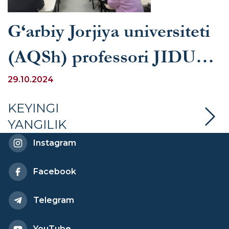
G‘arbiy Jorjiya universiteti
(AQSh) professori JIDU
talabalari uchun mahorat
29.10.2024
darsi o‘tkazdi
KEYINGI
YANGILIK
Instagram
Facebook
Telegram
YouTube