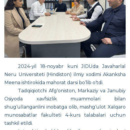
2024-yil 18-noyabr kuni JIDUda Jav
а
harlal
Neru Universiteti (Hindiston) ilmiy xodimi Akanksha
Meena ishtirokida mahorat darsi bo‘lib o‘tdi.
Tadqiqiotchi Afg‘oniston, Markaziy va Janubiy
Osiyoda xavfsizlik muammolari bilan
shug‘ullanganlini inobatga olib, mashg‘ulot Xalqaro
munosabatlar fakulteti 4-kurs talabalari uchun
tashkil etildi.