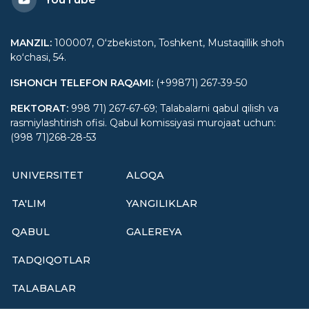
MANZIL
:
100007, Oʻzbekiston, Toshkent, Mustaqillik shoh
koʻchasi, 54.
ISHONCH TELEFON RAQAMI
:
(+99871) 267-39-50
REKTORAT
:
998 71) 267-67-69; Talabalarni qabul qilish va
rasmiylashtirish ofisi. Qabul komissiyasi murojaat uchun:
(998 71)268-28-53
UNIVERSITET
ALOQA
TA'LIM
YANGILIKLAR
QABUL
GALEREYA
TADQIQOTLAR
TALABALAR