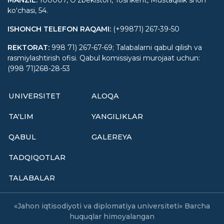
MANZIL
:
100007, Oʻzbekiston, Toshkent, Mustaqillik shoh
koʻchasi, 54.
ISHONCH TELEFON RAQAMI
:
(+99871) 267-39-50
REKTORAT
:
998 71) 267-67-69; Talabalarni qabul qilish va
rasmiylashtirish ofisi. Qabul komissiyasi murojaat uchun:
(998 71)268-28-53
UNIVERSITET
ALOQA
TA'LIM
YANGILIKLAR
QABUL
GALEREYA
TADQIQOTLAR
TALABALAR
«Jahon iqtisodiyoti va diplomatiya universiteti» Barcha
huquqlar himoyalangan