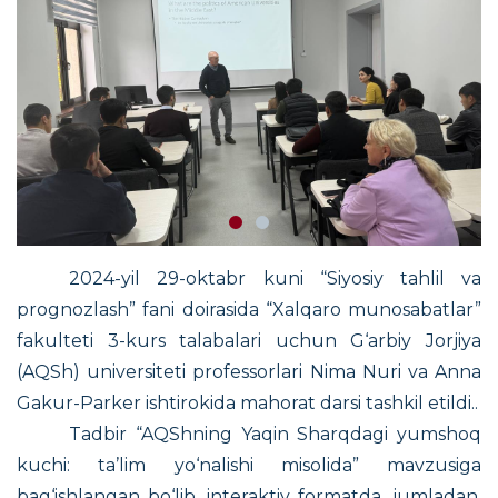
2024-yil 29-oktabr kuni “Siyosiy tahlil va
prognozlash” fani doirasida “Xalqaro munosabatlar”
fakulteti 3-kurs talabalari uchun G‘arbiy Jorjiya
(AQSh) universiteti professorlari Nima Nuri va Anna
Gakur-Parker ishtirokida mahorat darsi tashkil etildi..
Tadbir “AQShning Yaqin Sharqdagi yumshoq
kuchi: ta’lim yo‘nalishi misolida” mavzusiga
bag‘ishlangan bo‘lib, interaktiv formatda, jumladan,