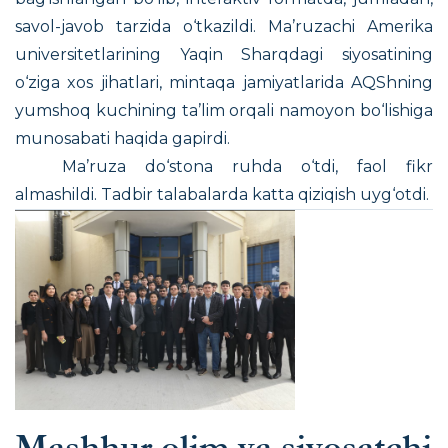
savol-javob tarzida o‘tkazildi. Ma’ruzachi Amerika
universitetlarining Yaqin Sharqdagi siyosatining
o‘ziga xos jihatlari, mintaqa jamiyatlarida AQShning
yumshoq kuchining ta’lim orqali namoyon bo‘lishiga
munosabati haqida gapirdi.
Ma’ruza do‘stona ruhda o‘tdi, faol fikr
almashildi. Tadbir talabalarda katta qiziqish uyg‘otdi.
Mashhur olim va siyosatchi