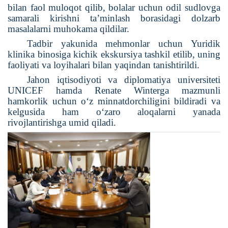
bilan faol muloqot qilib, bolalar uchun odil sudlovga
samarali kirishni ta’minlash borasidagi dolzarb
masalalarni muhokama qildilar.
Tadbir yakunida mehmonlar uchun Yuridik
klinika binosiga kichik ekskursiya tashkil etilib, uning
faoliyati va loyihalari bilan yaqindan tanishtirildi.
Jahon iqtisodiyoti va diplomatiya universiteti
UNICEF hamda Renate Winterga mazmunli
hamkorlik uchun o‘z minnatdorchiligini bildiradi va
kelgusida ham o‘zaro aloqalarni yanada
rivojlantirishga umid qiladi.