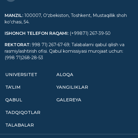
MANZIL
:
100007, Oʻzbekiston, Toshkent, Mustaqillik shoh
koʻchasi, 54.
ISHONCH TELEFON RAQAMI
:
(+99871) 267-39-50
REKTORAT
:
998 71) 267-67-69; Talabalarni qabul qilish va
rasmiylashtirish ofisi. Qabul komissiyasi murojaat uchun:
(998 71)268-28-53
UNIVERSITET
ALOQA
TA'LIM
YANGILIKLAR
QABUL
GALEREYA
TADQIQOTLAR
TALABALAR