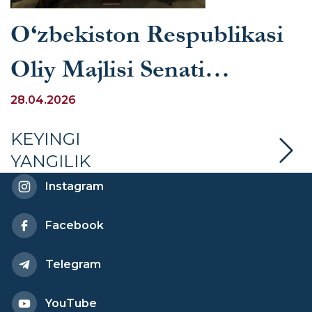
O‘zbekiston Respublikasi
Oliy Majlisi Senati
Qo‘mitasi yig‘ilishida JIDU
28.04.2026
talabalari ishtirok etdi
KEYINGI
YANGILIK
Instagram
Facebook
Telegram
YouTube