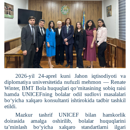
2026-yil 24-aprel kuni Jahon iqtisodiyoti va
diplomatiya universitetida nufuzli mehmon — Renate
Winter, BMT Bola huquqlari qo‘mitasining sobiq raisi
hamda UNICEFning bolalar odil sudlovi masalalari
bo‘yicha xalqaro konsultanti ishtirokida tadbir tashkil
etildi.
Mazkur tashrif UNICEF bilan hamkorlik
doirasida amalga oshirilib, bolalar huquqlarini
ta’minlash bo‘yicha xalqaro standartlarni ilgari