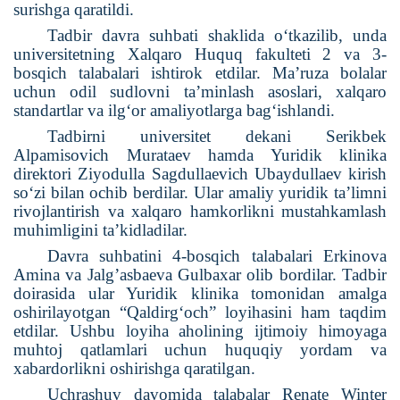
surishga qaratildi.
Tadbir davra suhbati shaklida o‘tkazilib, unda
universitetning Xalqaro Huquq fakulteti 2 va 3-
bosqich talabalari ishtirok etdilar. Ma’ruza bolalar
uchun odil sudlovni ta’minlash asoslari, xalqaro
standartlar va ilg‘or amaliyotlarga bag‘ishlandi.
Tadbirni universitet dekani Serikbek
Alpamisovich Murataev hamda Yuridik klinika
direktori Ziyodulla Sagdullaevich Ubaydullaev kirish
so‘zi bilan ochib berdilar. Ular amaliy yuridik ta’limni
rivojlantirish va xalqaro hamkorlikni mustahkamlash
muhimligini ta’kidladilar.
Davra suhbatini 4-bosqich talabalari Erkinova
Amina va Jalg’asbaeva Gulbaxar olib bordilar.
Tadbir
doirasida ular Yuridik klinika tomonidan amalga
oshirilayotgan “Qaldirg‘och” loyihasini ham taqdim
etdilar. Ushbu loyiha aholining ijtimoiy himoyaga
muhtoj qatlamlari uchun huquqiy yordam va
xabardorlikni oshirishga qaratilgan.
Uchrashuv davomida talabalar Renate Winter