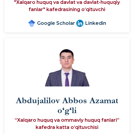
"Xalqaro huquq va davlat va davlat-huquqiy
fanlar" kafedrasining o‘qituvchi
Google Scholar
Linkedin
Abdujalilov Abbos Azamat
o‘g‘li
“Xalqaro huquq va ommaviy huquq fanlari”
kafedra katta o‘qituvchisi