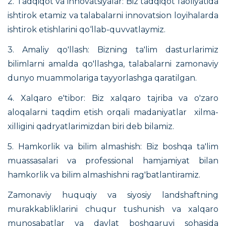
2. Tadqiqot va innovatsiyalar: Biz tadqiqot faoliyatida
ishtirok etamiz va talabalarni innovatsion loyihalarda
ishtirok etishlarini qo‘llab-quvvatlaymiz.
3. Amaliy qo'llash: Bizning ta'lim dasturlarimiz
bilimlarni amalda qo'llashga, talabalarni zamonaviy
dunyo muammolariga tayyorlashga qaratilgan.
4. Xalqaro e'tibor: Biz xalqaro tajriba va o'zaro
aloqalarni taqdim etish orqali madaniyatlar xilma-
xilligini qadryatlarimizdan biri deb bilamiz.
5. Hamkorlik va bilim almashish: Biz boshqa ta'lim
muassasalari va professional hamjamiyat bilan
hamkorlik va bilim almashishni rag'batlantiramiz.
Zamonaviy huquqiy va siyosiy landshaftning
murakkabliklarini chuqur tushunish va xalqaro
munosabatlar va davlat boshqaruvi sohasida