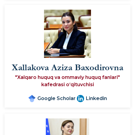
Xallakova Aziza Baxodirovna
"Xalqaro huquq va ommaviy huquq fanlari"
kafedrasi o‘qituvchisi
Google Scholar
Linkedin