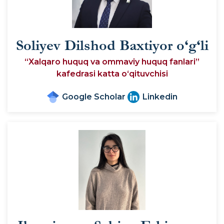
Soliyev Dilshod Baxtiyor o‘g‘li
“Xalqaro huquq va ommaviy huquq fanlari”
kafedrasi katta o‘qituvchisi
Google Scholar
Linkedin