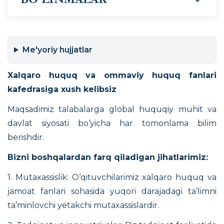
Me'yoriy hujjatlar
Xalqaro huquq va ommaviy huquq fanlari
kafedrasiga xush kelibsiz
Maqsadimiz talabalarga global huquqiy muhit va
davlat siyosati bo‘yicha har tomonlama bilim
berishdir.
Bizni boshqalardan farq qiladigan jihatlarimiz:
1. Mutaxassislik: O‘qituvchilarimiz xalqaro huquq va
jamoat fanlari sohasida yuqori darajadagi ta’limni
ta’minlovchi yetakchi mutaxassislardir.