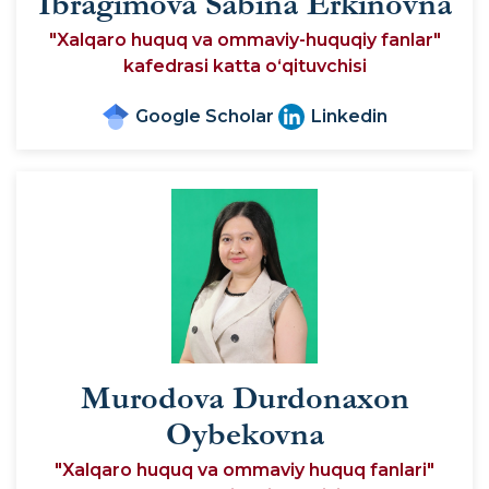
Ibragimova Sabina Erkinovna
"Xalqaro huquq va ommaviy-huquqiy fanlar"
kafedrasi katta o‘qituvchisi
Google Scholar
Linkedin
Murodova Durdonaxon
Oybekovna
"Xalqaro huquq va ommaviy huquq fanlari"