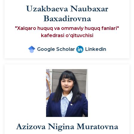
Uzakbaeva Naubaxar
Baxadirovna
"Xalqaro huquq va ommaviy huquq fanlari"
kafedrasi o‘qituvchisi
Google Scholar
Linkedin
Azizova Nigina Muratovna