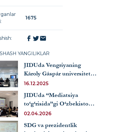
rganlar
1675
i
:
shish
:
XSHASH YANGILIKLAR
JIDUda Vengriyaning
Károly Gáspár universiteti
mutaxassisi tomonidan
16.12.2025
mahorat darsi bo‘lib o‘tdi
JIDUda “Mediatsiya
to‘g‘risida”gi O‘zbekiston
Respublikasi qonuniga
02.04.2026
sharh muhokama qilindi
SDG va prezidentlik