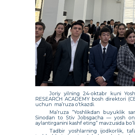
Joriy yilning 24-oktabr kuni Yosh
RESEARCH ACADEMY bosh direktori (CEO)
uchun
ma’ruza o‘tkazdi.
Ma’ruza “Yoshlikdan buyuklik sar
Sinodan to Stiv Jobsgacha — yosh ongl
aylantirganini kashf eting” mavzusida bo‘li
Tadbir yoshlarning ijodkorlik, ta