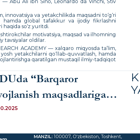
 — Abu Ali ibn Sino, Leonardo da Vinchi, Stiv
, innovatsiya va yetakchilikda maqsadni to‘g‘ri
si hamda global tafakkur va ijodiy fikrlashni
 haqida so‘z yuritdi.
, ishtirokchilar motivatsiya, maqsad va ilhomning
 tavsiyalar oldilar.
ARCH ACADEMY — xalqaro miqyosda ta’lim,
, yosh yetakchilarni qo‘llab-quvvatlash, hamda
ojlantirishga qaratilgan mustaqil ilmiy-tadqiqot
K
IDUda “Barqaror
Y
vojlanish maqsadlariga
rishishda kambag‘allikka
10.2025
arshi kurashishning
MANZIL
:
100007, Oʻzbekiston, Toshkent,
ram