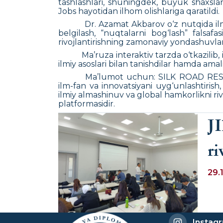
tashlashlari, shuningdek, buyuk shaxslar
Jobs hayotidan ilhom olishlariga qaratildi.
Dr. Azamat Akbarov o‘z nutqida ilm
belgilash, “nuqtalarni bog‘lash” falsafa
rivojlantirishning zamonaviy yondashuvlari
Ma’ruza interaktiv tarzda o‘tkazilib
ilmiy asoslari bilan tanishdilar hamda amaliy
Ma’lumot uchun:
SILK ROAD RESE
ilm-fan va innovatsiyani uyg‘unlashtirish
ilmiy almashinuv va global hamkorlikni riv
platformasidir.
J
ri
e
29.
q
Instag