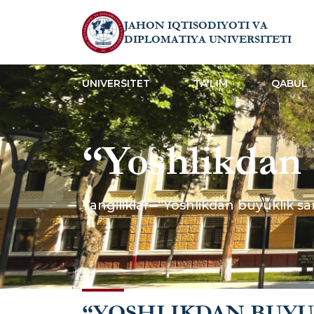
JAHON IQTISODIYOTI VA
DIPLOMATIYA UNIVERSITETI
UNIVERSITET
TA'LIM
QABUL
“Yoshlikdan 
nuqtalarini 
Yangiliklar
“Yoshlikdan buyuklik sa
Akbarov bila
“YOSHLIKDAN BUYUK