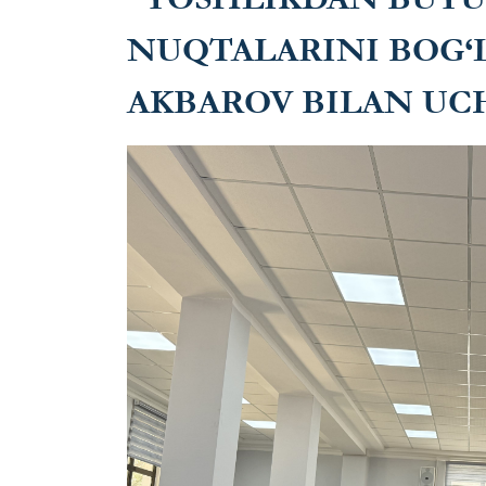
NUQTALARINI BOG‘
AKBAROV BILAN U