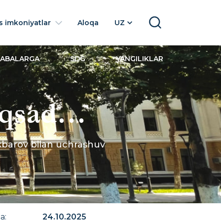
 imkoniyatlar
Aloqa
UZ
SEARCH
LABALARGA
SDG
YANGILIKLAR
aqsad
Azamat
Akbarov bilan uchrashuv
na
:
24.10.2025