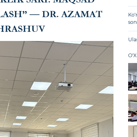
LASH” — DR. AZAMAT
Ko'
son
CHRASHUV
Ula
O'