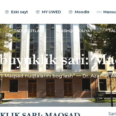
Eski sayt
MY UWED
Moodle
Maxsus
TADQIQOTLAR
TASHQI FAOLIYAT
TA
buyuklik sari: M
bog‘lash” — Dr. 
ri: Maqsad nuqtalarini bog‘lash” — Dr. Azamat 
n uchrashuv
LIK SARI: MAQSAD
Sa