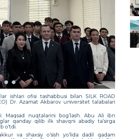
lar ishlari ofisi tashabbusi bilan SILK ROAD
 Dr. Azamat Akbarov universitet talabalari
i: Maqsad nuqtalarini bog‘lash. Abu Ali ibn
ar qanday qilib ilk shavqni abadiy ta’sirga
b o‘tdi.
fakkur va shaxsiy o‘sish yo‘lida dadil qadam