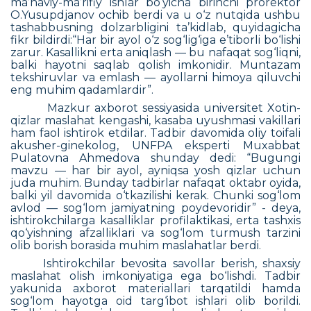
ma’naviy-ma’rifiy ishlar bo‘yicha birinchi prorektor
O.Yusupdjanov ochib berdi va u o‘z
nutqida
ushbu
tashabbusning dolzarbligini ta’kidlab, quyidagicha
fikr bildirdi:“Har bir ayol o‘z sog‘lig‘iga e’tiborli bo‘lishi
zarur. Kasallikni erta aniqlash — bu nafaqat sog‘liqni,
balki hayotni saqlab qolish imkonidir. Muntazam
tekshiruvlar va emlash — ayollarni himoya qiluvchi
eng muhim qadamlardir”.
Mazkur axborot sessiyasida universitet Xotin-
qizlar maslahat kengashi, kasaba uyushmasi vakillari
ham faol ishtirok etdilar. Tadbir davomida oliy toifali
akusher-ginekolog, UNFPA eksperti Muxabbat
Pulatovna Ahmedova shunday dedi: “Bugungi
mavzu — har bir ayol, ayniqsa yosh qizlar uchun
juda muhim. Bunday tadbirlar nafaqat oktabr oyida,
balki yil davomida o‘tkazilishi kerak. Chunki sog‘lom
avlod — sog‘lom jamiyatning poydevoridir” - deya,
ishtirokchilarga kasalliklar profilaktikasi, erta tashxis
qo‘yishning afzalliklari va sog‘lom turmush tarzini
olib borish borasida muhim maslahatlar berdi.
Ishtirokchilar bevosita savollar berish, shaxsiy
maslahat olish imkoniyatiga ega bo‘lishdi. Tadbir
yakunida axborot materiallari tarqatildi hamda
sog‘lom hayotga oid targ‘ibot ishlari olib borildi.