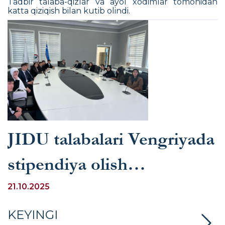
Tadbir talaba-qizlar va ayol xodimlar tomonidan
katta qiziqish bilan kutib olindi.
JIDU talabalari Vengriyada
stipendiya olish
imkoniyatlari bilan tanishdi
21.10.2025
KEYINGI