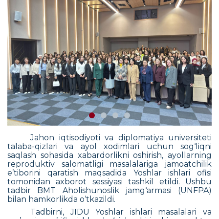
Jahon iqtisodiyoti va diplomatiya universiteti
talaba-qizlari va ayol xodimlari uchun sog‘liqni
saqlash sohasida xabardorlikni oshirish, ayollarning
reproduktiv salomatligi masalalariga jamoatchilik
e’tiborini qaratish maqsadida Yoshlar ishlari ofisi
tomonidan axborot sessiyasi tashkil etildi.
Ushbu
tadbir BMT Aholishunoslik jamg‘armasi (UNFPA)
bilan hamkorlikda o‘tkazildi.
Tadbirni,
JIDU
Yoshlar ishlari masalalari va