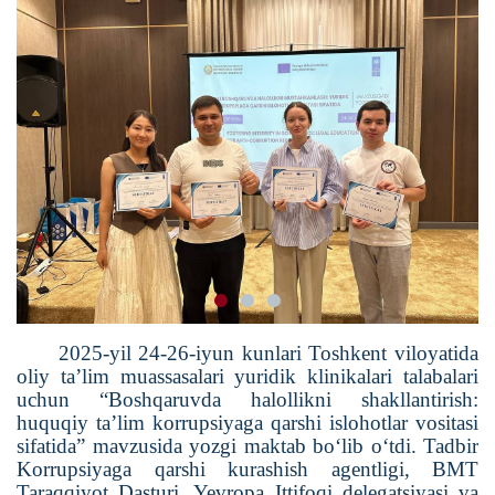
2025-yil 24-26-iyun kunlari Toshkent viloyatida
oliy ta’lim muassasalari yuridik klinikalari talabalari
uchun “Boshqaruvda halollikni shakllantirish:
huquqiy ta’lim korrupsiyaga qarshi islohotlar vositasi
sifatida” mavzusida yozgi maktab bo‘lib o‘tdi. Tadbir
Korrupsiyaga qarshi kurashish agentligi, BMT
Taraqqiyot Dasturi, Yevropa Ittifoqi delegatsiyasi va