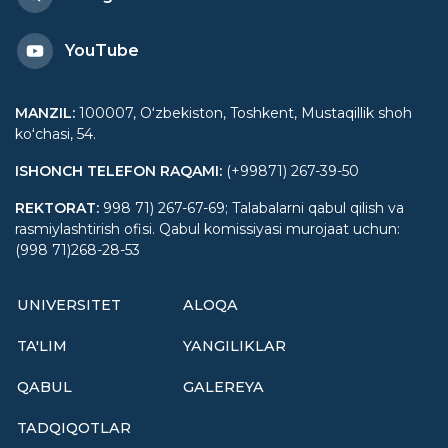
YouTube
MANZIL
:
100007, Oʻzbekiston, Toshkent, Mustaqillik shoh
koʻchasi, 54.
ISHONCH TELEFON RAQAMI
:
(+99871) 267-39-50
REKTORAT
:
998 71) 267-67-69; Talabalarni qabul qilish va
rasmiylashtirish ofisi. Qabul komissiyasi murojaat uchun:
(998 71)268-28-53
UNIVERSITET
ALOQA
TA'LIM
YANGILIKLAR
QABUL
GALEREYA
TADQIQOTLAR