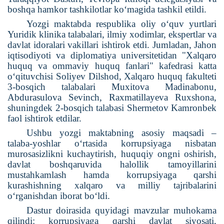
boshqa hamkor tashkilotlar ko‘magida tashkil etildi.
Yozgi maktabda respublika oliy o‘quv yurtlari
Yuridik klinika talabalari, ilmiy xodimlar, ekspertlar va
davlat idoralari vakillari ishtirok etdi. Jumladan, Jahon
iqtisodiyoti va diplomatiya universitetidan "Xalqaro
huquq va ommaviy huquq fanlari" kafedrasi katta
o‘qituvchisi Soliyev Dilshod, Xalqaro huquq fakulteti
3-bosqich talabalari Muxitova Madinabonu,
Abdurasulova Sevinch, Raxmatillayeva Ruxshona,
shuningdek 2-bosqich talabasi Shermetov Kamronbek
faol ishtirok etdilar.
Ushbu yozgi maktabning asosiy maqsadi –
talaba-yoshlar o‘rtasida korrupsiyaga nisbatan
murosasizlikni kuchaytirish, huquqiy ongni oshirish,
davlat boshqaruvida halollik tamoyillarini
mustahkamlash hamda korrupsiyaga qarshi
kurashishning xalqaro va milliy tajribalarini
o‘rganishdan iborat bo‘ldi.
Dastur doirasida quyidagi mavzular muhokama
qilindi: korrupsiyaga qarshi davlat siyosati,