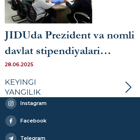
JIDUda Prezident va nomli
davlat stipendiyalari
tanlovlarida ishtirok etish
28.06.2025
uchun onlayn ariza
KEYINGI
YANGILIK
topshirish tizimi yuzasidan
Instagram
seminar o‘tkazildi
Facebook
Telegram