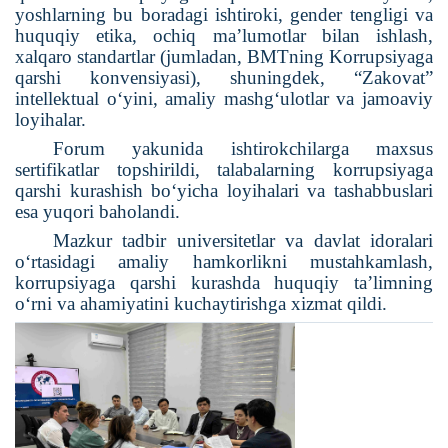
yoshlarning bu boradagi ishtiroki, gender tengligi va
huquqiy etika, ochiq ma’lumotlar bilan ishlash,
xalqaro standartlar (jumladan, BMTning Korrupsiyaga
qarshi konvensiyasi), shuningdek, “Zakovat”
intellektual o‘yini, amaliy mashg‘ulotlar va jamoaviy
loyihalar.
Forum yakunida ishtirokchilarga maxsus
sertifikatlar topshirildi, talabalarning korrupsiyaga
qarshi kurashish bo‘yicha loyihalari va tashabbuslari
esa yuqori baholandi.
Mazkur tadbir universitetlar va davlat idoralari
o‘rtasidagi amaliy hamkorlikni mustahkamlash,
korrupsiyaga qarshi kurashda huquqiy ta’limning
o‘rni va ahamiyatini kuchaytirishga xizmat qildi.