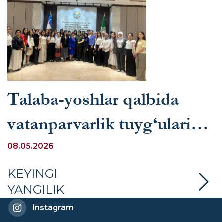
Talaba-yoshlar qalbida
vatanparvarlik tuyg‘ularini
mustahkamlash yo‘lida
08.05.2026
amaliy tashrif
KEYINGI
YANGILIK
Instagram