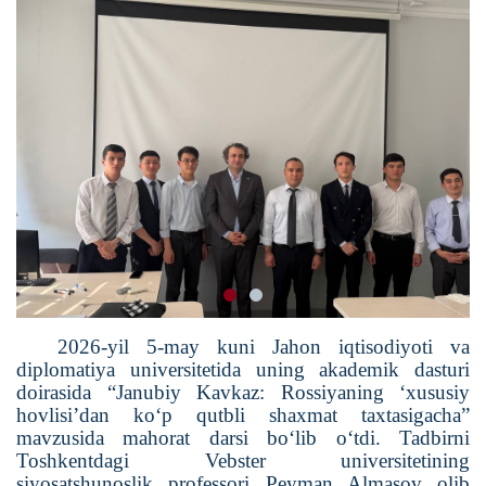
2026-yil 5-may kuni Jahon iqtisodiyoti va
diplomatiya universitetida uning akademik dasturi
doirasida “Janubiy Kavkaz: Rossiyaning ‘xususiy
hovlisi’dan ko‘p qutbli shaxmat taxtasigacha”
mavzusida mahorat darsi bo‘lib o‘tdi.
Tadbirni
Toshkentdagi Vebster universitetining
siyosatshunoslik professori Peyman Almasov olib