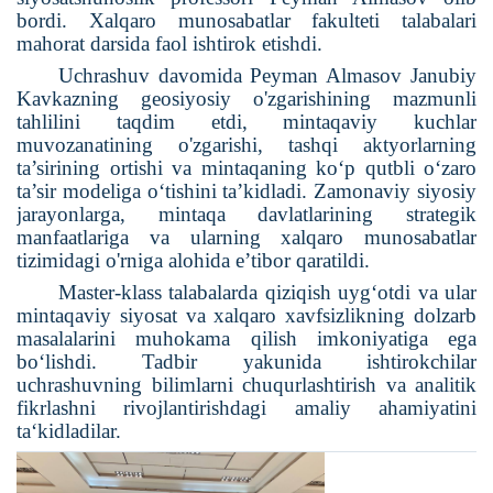
bordi. Xalqaro munosabatlar fakulteti talabalari
mahorat darsida faol ishtirok etishdi.
Uchrashuv davomida Peyman Almasov Janubiy
Kavkazning geosiyosiy o'zgarishining mazmunli
tahlilini taqdim etdi, mintaqaviy kuchlar
muvozanatining o'zgarishi, tashqi aktyorlarning
ta’sirining ortishi va mintaqaning ko‘p qutbli o‘zaro
ta’sir modeliga o‘tishini ta’kidladi. Zamonaviy siyosiy
jarayonlarga, mintaqa davlatlarining strategik
manfaatlariga va ularning xalqaro munosabatlar
tizimidagi o'rniga alohida e’tibor qaratildi.
Master-klass talabalarda qiziqish uyg‘otdi va ular
mintaqaviy siyosat va xalqaro xavfsizlikning dolzarb
masalalarini muhokama qilish imkoniyatiga ega
bo‘lishdi. Tadbir yakunida ishtirokchilar
uchrashuvning bilimlarni chuqurlashtirish va analitik
fikrlashni rivojlantirishdagi amaliy ahamiyatini
ta‘kidladilar.