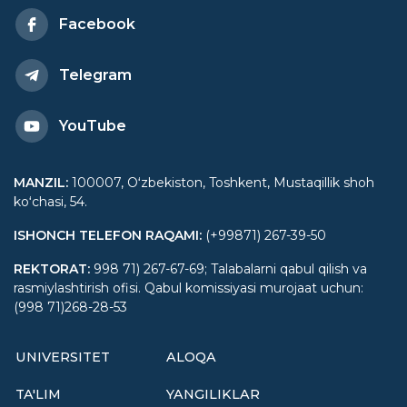
Facebook
Telegram
YouTube
MANZIL
:
100007, Oʻzbekiston, Toshkent, Mustaqillik shoh
koʻchasi, 54.
ISHONCH TELEFON RAQAMI
:
(+99871) 267-39-50
REKTORAT
:
998 71) 267-67-69; Talabalarni qabul qilish va
rasmiylashtirish ofisi. Qabul komissiyasi murojaat uchun:
(998 71)268-28-53
UNIVERSITET
ALOQA
TA'LIM
YANGILIKLAR