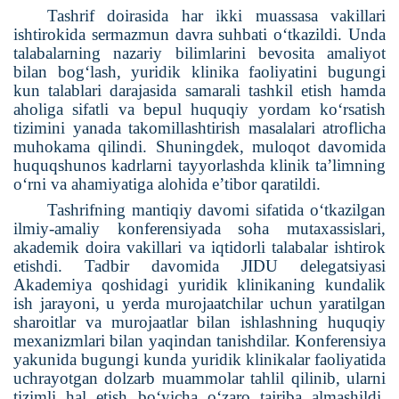
Tashrif doirasida har ikki muassasa vakillari
ishtirokida sermazmun davra suhbati o‘tkazildi. Unda
talabalarning nazariy bilimlarini bevosita amaliyot
bilan bog‘lash, yuridik klinika faoliyatini bugungi
kun talablari darajasida samarali tashkil etish hamda
aholiga sifatli va bepul huquqiy yordam ko‘rsatish
tizimini yanada takomillashtirish masalalari atroflicha
muhokama qilindi. Shuningdek, muloqot davomida
huquqshunos kadrlarni tayyorlashda klinik ta’limning
o‘rni va ahamiyatiga alohida e’tibor qaratildi.
Tashrifning mantiqiy davomi sifatida o‘tkazilgan
ilmiy-amaliy konferensiyada soha mutaxassislari,
akademik doira vakillari va iqtidorli talabalar ishtirok
etishdi. Tadbir davomida JIDU delegatsiyasi
Akademiya qoshidagi yuridik klinikaning kundalik
ish jarayoni, u yerda murojaatchilar uchun yaratilgan
sharoitlar va murojaatlar bilan ishlashning huquqiy
mexanizmlari bilan yaqindan tanishdilar. Konferensiya
yakunida bugungi kunda yuridik klinikalar faoliyatida
uchrayotgan dolzarb muammolar tahlil qilinib, ularni
tizimli hal etish bo‘yicha o‘zaro tajriba almashildi.