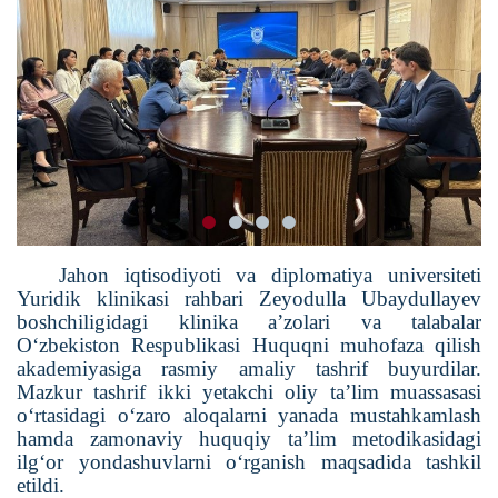
Jahon iqtisodiyoti va diplomatiya universiteti
Yuridik klinikasi rahbari Zeyodulla Ubaydullayev
boshchiligidagi klinika a’zolari va talabalar
O‘zbekiston Respublikasi Huquqni muhofaza qilish
akademiyasiga rasmiy amaliy tashrif buyurdilar.
Mazkur tashrif ikki yetakchi oliy ta’lim muassasasi
o‘rtasidagi o‘zaro aloqalarni yanada mustahkamlash
hamda zamonaviy huquqiy ta’lim metodikasidagi
ilg‘or yondashuvlarni o‘rganish maqsadida tashkil
etildi.