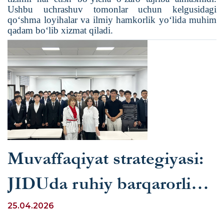
Ushbu uchrashuv tomonlar uchun kelgusidagi
qo‘shma loyihalar va ilmiy hamkorlik yo‘lida muhim
qadam bo‘lib xizmat qiladi.
Muvaffaqiyat strategiyasi:
JIDUda ruhiy barqarorlik
va ijtimoiy faollik omillari
25.04.2026