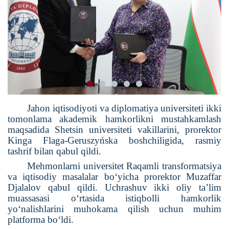
Jahon iqtisodiyoti va diplomatiya universiteti ikki
tomonlama akademik hamkorlikni mustahkamlash
maqsadida Shetsin universiteti vakillarini, prorektor
Kinga Flaga-Geruszyńska boshchiligida, rasmiy
tashrif bilan qabul qildi.
Mehmonlarni universitet Raqamli transformatsiya
va iqtisodiy masalalar bo‘yicha prorektor Muzaffar
Djalalov qabul qildi.
Uchrashuv ikki oliy ta’lim
muassasasi o‘rtasida istiqbolli hamkorlik
yo‘nalishlarini muhokama qilish uchun muhim
platforma bo‘ldi.