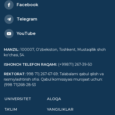
Facebook
Telegram
YouTube
MANZIL
:
100007, Oʻzbekiston, Toshkent, Mustaqillik shoh
koʻchasi, 54.
ISHONCH TELEFON RAQAMI
:
(+99871) 267-39-50
REKTORAT
:
998 71) 267-67-69; Talabalarni qabul qilish va
rasmiylashtirish ofisi. Qabul komissiyasi murojaat uchun:
(998 71)268-28-53
UNIVERSITET
ALOQA
TA'LIM
YANGILIKLAR