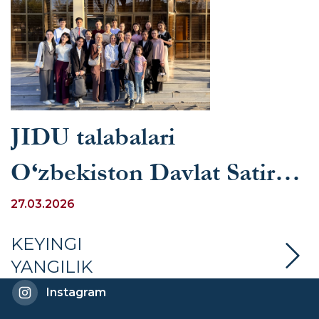
JIDU talabalari
O‘zbekiston Davlat Satira
teatriga tashrif buyurdilar
27.03.2026
KEYINGI
YANGILIK
Instagram