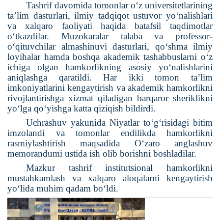
Tashrif davomida tomonlar o‘z universitetlarining
ta’lim dasturlari, ilmiy tadqiqot ustuvor yo‘nalishlari
va xalqaro faoliyati haqida batafsil taqdimotlar
o‘tkazdilar. Muzokaralar talaba va professor-
o‘qituvchilar almashinuvi dasturlari, qo‘shma ilmiy
loyihalar hamda boshqa akademik tashabbuslarni o‘z
ichiga olgan hamkorlikning asosiy yo‘nalishlarini
aniqlashga qaratildi. Har ikki tomon ta’lim
imkoniyatlarini kengaytirish va akademik hamkorlikni
rivojlantirishga xizmat qiladigan barqaror sheriklikni
yo‘lga qo‘yishga katta qiziqish bildirdi.
Uchrashuv yakunida Niyatlar to‘g‘risidagi bitim
imzolandi va tomonlar endilikda hamkorlikni
rasmiylashtirish maqsadida O‘zaro anglashuv
memorandumi ustida ish olib borishni boshladilar.
Mazkur tashrif institutsional hamkorlikni
mustahkamlash va xalqaro aloqalarni kengaytirish
yo‘lida muhim qadam bo‘ldi.