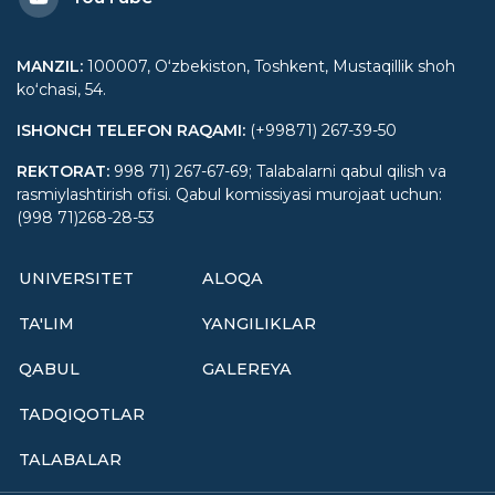
MANZIL
:
100007, Oʻzbekiston, Toshkent, Mustaqillik shoh
koʻchasi, 54.
ISHONCH TELEFON RAQAMI
:
(+99871) 267-39-50
REKTORAT
:
998 71) 267-67-69; Talabalarni qabul qilish va
rasmiylashtirish ofisi. Qabul komissiyasi murojaat uchun:
(998 71)268-28-53
UNIVERSITET
ALOQA
TA'LIM
YANGILIKLAR
QABUL
GALEREYA
TADQIQOTLAR
TALABALAR