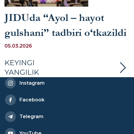
JIDUda “Ayol – hayot
gulshani” tadbiri o‘tkazildi
05.03.2026
KEYINGI
YANGILIK
Instagram
Facebook
Telegram
YouTube