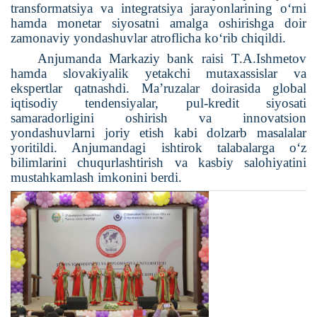
transformatsiya va integratsiya jarayonlarining o‘rni
hamda monetar siyosatni amalga oshirishga doir
zamonaviy yondashuvlar atroflicha ko‘rib chiqildi.
Anjumanda Markaziy bank raisi T.A.Ishmetov
hamda slovakiyalik yetakchi mutaxassislar va
ekspertlar qatnashdi. Ma’ruzalar doirasida global
iqtisodiy tendensiyalar, pul-kredit siyosati
samaradorligini oshirish va innovatsion
yondashuvlarni joriy etish kabi dolzarb masalalar
yoritildi. Anjumandagi ishtirok talabalarga o‘z
bilimlarini chuqurlashtirish va kasbiy salohiyatini
mustahkamlash imkonini berdi.