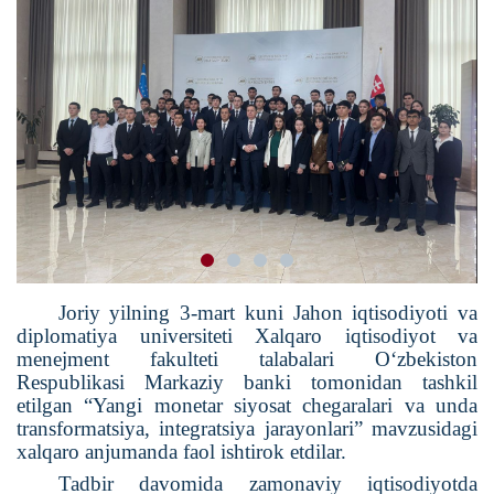
Joriy yilning 3-mart kuni Jahon iqtisodiyoti va
diplomatiya universiteti Xalqaro iqtisodiyot va
menejment fakulteti talabalari O‘zbekiston
Respublikasi Markaziy banki tomonidan tashkil
etilgan “Yangi monetar siyosat chegaralari va unda
transformatsiya, integratsiya jarayonlari” mavzusidagi
xalqaro anjumanda faol ishtirok etdilar.
Tadbir davomida zamonaviy iqtisodiyotda