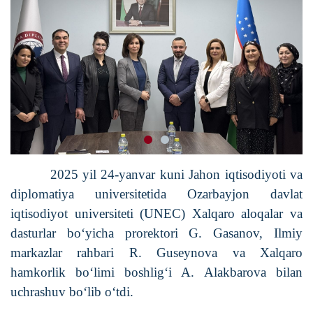
2025 yil 24-yanvar kuni Jahon iqtisodiyoti va
diplomatiya universitetida Ozarbayjon davlat
iqtisodiyot universiteti (UNEC) Xalqaro aloqalar va
dasturlar bo‘yicha prorektori G. Gasanov, Ilmiy
markazlar rahbari R. Guseynova va Xalqaro
hamkorlik bo‘limi boshlig‘i A. Alakbarova bilan
uchrashuv bo‘lib o‘tdi.