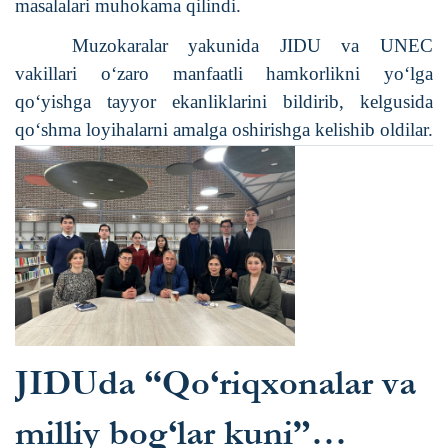
masalalari muhokama qilindi.
Muzokaralar yakunida JIDU va UNEC
vakillari o‘zaro manfaatli hamkorlikni yo‘lga
qo‘yishga tayyor ekanliklarini bildirib, kelgusida
qo‘shma loyihalarni amalga oshirishga kelishib oldilar.
JIDUda “Qo‘riqxonalar va
milliy bog‘lar kuni”