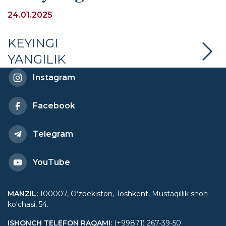
munosabati bilan davra
24.01.2025
suhbati bo‘lib o‘tdi
KEYINGI
YANGILIK
Instagram
Facebook
Telegram
YouTube
MANZIL
:
100007, Oʻzbekiston, Toshkent, Mustaqillik shoh
koʻchasi, 54.
ISHONCH TELEFON RAQAMI
:
(+99871) 267-39-50