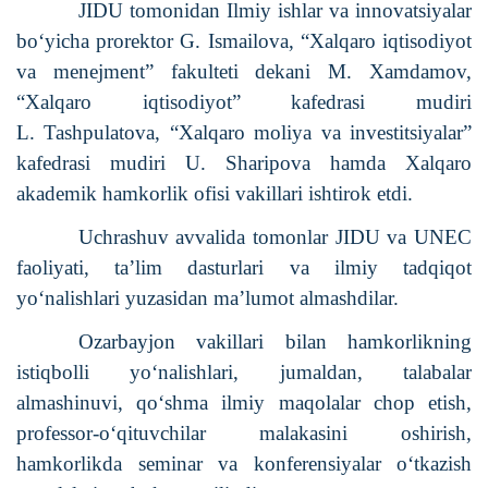
JIDU tomonidan Ilmiy ishlar va innovatsiyalar
boʻyicha prorektor G. Ismailova, “Xalqaro iqtisodiyot
va menejment” fakulteti dekani M. Xamdamov,
“Xalqaro iqtisodiyot” kafedrasi mudiri
L. Tashpulatova, “Xalqaro moliya va investitsiyalar”
kafedrasi mudiri U. Sharipova hamda Xalqaro
akademik hamkorlik ofisi vakillari ishtirok etdi.
Uchrashuv avvalida tomonlar JIDU va UNEC
faoliyati, ta’lim dasturlari va ilmiy tadqiqot
yo‘nalishlari yuzasidan ma’lumot almashdilar.
Ozarbayjon vakillari bilan hamkorlikning
istiqbolli yo‘nalishlari, jumaldan, talabalar
almashinuvi, qo‘shma ilmiy maqolalar chop etish,
professor-o‘qituvchilar malakasini oshirish,
hamkorlikda seminar va konferensiyalar o‘tkazish