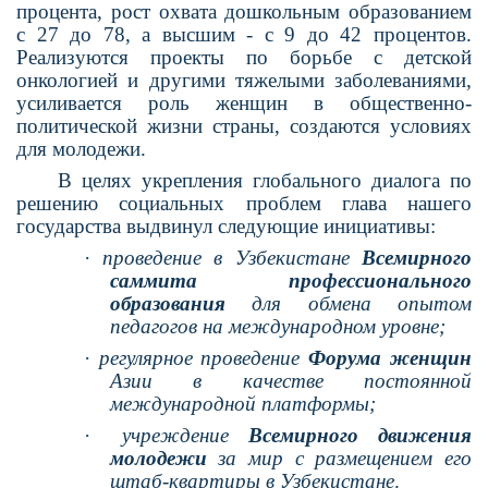
процента, рост охвата дошкольным образованием
с 27 до 78, а высшим - с 9 до 42 процентов.
Реализуются проекты по борьбе с детской
онкологией и другими тяжелыми заболеваниями,
усиливается роль женщин в общественно-
политической жизни страны, создаются условиях
для молодежи.
В целях укрепления глобального диалога по
решению социальных проблем глава нашего
государства выдвинул следующие инициативы:
·
проведение в Узбекистане
Всемирного
саммита профессионального
образования
для обмена опытом
педагогов на международ­ном уровне;
·
регулярное проведение
Форума женщин
Азии в качестве постоянной
международной платформы;
·
учреждение
Всемирного движения
моло­дежи
за мир с размещением его
штаб-квар­тиры в Узбекистане
.