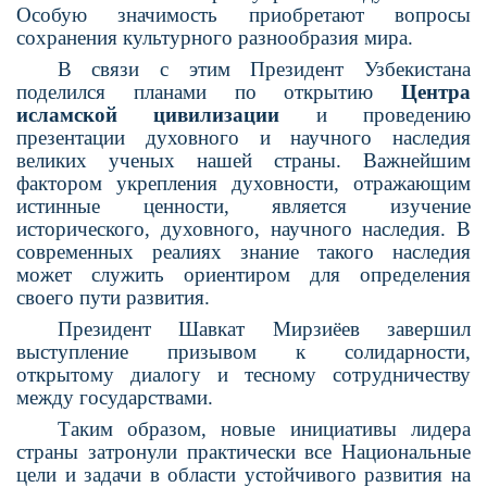
Особую значимость приобретают вопросы
сохранения культурного разнообра­зия мира.
В связи с этим Президент Узбекистана
поделился планами по открытию
Центра
исламской цивилизации
и проведению
презентации духовного и научного наследия
великих ученых нашей страны. Важнейшим
фактором укрепления духовности, отражаю­щим
истинные ценности, является изучение
исторического, духовного, научного насле­дия. В
современных реалиях знание такого наследия
может служить ориентиром для определения
своего пути развития.
Президент Шавкат Мирзиёев завершил
выступление призывом к солидарности,
открытому диалогу и тесному сотрудничеству
между государствами.
Таким образом, новые инициативы лидера
страны затронули практически все Нацио­нальные
цели и задачи в области устойчивого развития на