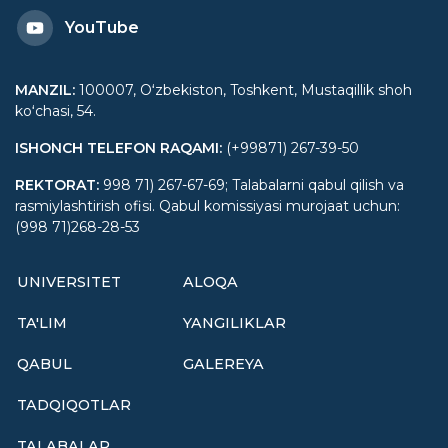
YouTube
MANZIL
:
100007, Oʻzbekiston, Toshkent, Mustaqillik shoh
koʻchasi, 54.
ISHONCH TELEFON RAQAMI
:
(+99871) 267-39-50
REKTORAT
:
998 71) 267-67-69; Talabalarni qabul qilish va
rasmiylashtirish ofisi. Qabul komissiyasi murojaat uchun:
(998 71)268-28-53
UNIVERSITET
ALOQA
TA'LIM
YANGILIKLAR
QABUL
GALEREYA
TADQIQOTLAR
TALABALAR