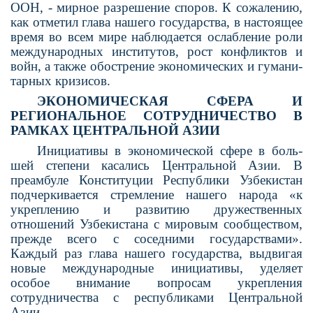
ООН, - мирное разрешение споров. К сожалению,
как отметил глава нашего государства, в настоящее
время во всем мире наблюдается ослабление роли
международ­ных институтов, рост конфликтов и
войн, а также обострение экономических и гумани­
тарных кризисов.
ЭКОНОМИЧЕСКАЯ СФЕРА И
РЕГИОНАЛЬНОЕ СОТРУДНИЧЕСТВО В
РАМКАХ ЦЕНТРАЛЬНОЙ АЗИИ
Инициативы в экономической сфере в боль­
шей степени касались Центральной Азии. В
преамбуле Конституции Республики Узбе­кистан
подчеркивается стремление нашего народа «к
укреплению и развитию друже­ственных
отношений Узбекистана с мировым сообществом,
прежде всего с соседними госу­дарствами».
Каждый раз глава нашего госу­дарства, выдвигая
новые международные ини­циативы, уделяет
особое внимание вопросам укрепления
сотрудничества с республиками Центральной
Азии.