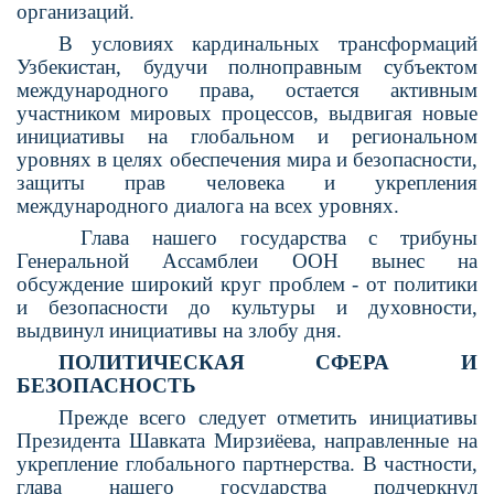
организаций.
В условиях кардинальных трансформаций
Узбекистан, будучи полноправным субъектом
международного права, остается активным
участником мировых процессов, выдвигая новые
ини­циативы на глобальном и региональном
уровнях в целях обе­спечения мира и безопасности,
защиты прав человека и укрепле­ния
международного диалога на всех уровнях.
Глава нашего государства с трибуны
Генеральной Ассамблеи ООН вынес на
обсуждение широ­кий круг проблем - от политики
и безопасности до культуры и духовности,
выдвинул инициа­тивы на злобу дня.
ПОЛИТИЧЕСКАЯ СФЕРА И
БЕЗОПАСНОСТЬ
Прежде всего следует отме­тить инициативы
Президента Шавката Мирзиёева, направлен­ные на
укрепление глобального партнерства. В частности,
глава нашего государства подчеркнул