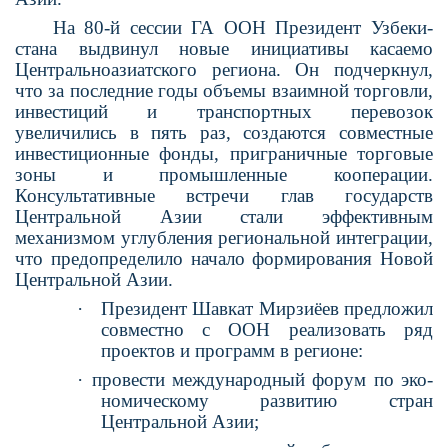
На 80-й сессии ГА ООН Президент Узбеки­
стана выдвинул новые инициативы касаемо
Центральноазиатского региона. Он подчер­кнул,
что за последние годы объемы взаим­ной торговли,
инвестиций и транспортных перевозок
увеличились в пять раз, создаются совместные
инвестиционные фонды, пригра­ничные торговые
зоны и промышленные коо­перации.
Консультативные встречи глав госу­дарств
Центральной Азии стали эффективным
механизмом углубления региональной инте­грации,
что предопределило начало формиро­вания Новой
Центральной Азии.
·
Президент Шавкат Мирзиёев предложил
совместно с ООН реализовать ряд
проектов и программ в регионе:
·
провести международный форум по эко­
номическому развитию стран
Центральной Азии;