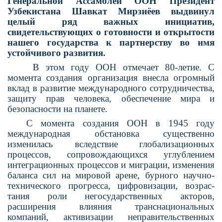
Генеральной Ассамблеи ООН Президент
Узбекистана Шавкат Мирзиёев выдвинул
целый ряд важных инициатив,
свидетельствующих о готовности и открытости
нашего государства к партнерству во имя
устойчивого развития.
В этом году ООН отмечает 80-летие. С
момента создания организация внесла огромный
вклад в развитие международ­ного сотрудничества,
защиту прав человека, обеспечение мира и
безопасности на планете.
С момента создания ООН в 1945 году
международная обста­новка существенно
изменилась вследствие глобализационных
процессов, сопровождающихся углублением
интеграционных процессов и миграции, изменения
баланса сил на мировой арене, бурного научно-
технического прогресса, цифровизации, возрас­
тания роли негосударственных акторов,
расширения влияния транснациональных
компаний, активизации неправительствен­ных