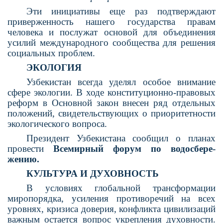
Эти инициативы еще раз подтверждают
приверженность нашего государства правам
человека и послужат основой для объедине­ния
усилий международного сообщества для решения
социальных проблем.
ЭКОЛОГИЯ
Узбекистан всегда уделял особое вни­мание
сфере экологии. В ходе конституци­онно-правовых
реформ в Основной закон внесен ряд отдельных
положений, свиде­тельствующих о приоритетности
экологиче­ского вопроса.
Президент Узбекистана сообщил о планах
провести
Всемирный форум по водосбере­
жению.
КУЛЬТУРА И ДУХОВНОСТЬ
В условиях глобальной трансформации
миропорядка, усиления противоречий на всех
уровнях, кризиса доверия, конфликта циви­лизаций
важным остается вопрос укрепления духовности.