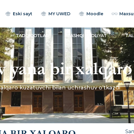
Eski sayt
MY UWED
Moodle
Maxsus
TADQIQOTLAR
TASHQI FAOLIYAT
TA
v yana bir xalqar
huv o‘tkazdi
xalqaro kuzatuvchi bilan uchrashuv o‘tkazdi
A BIR XALQARO
Sa