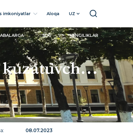
 imkoniyatlar
Aloqa
UZ
SEARCH
LABALARGA
SDG
YANGILIKLAR
o kuzatuvchi
na
:
08.07.2023