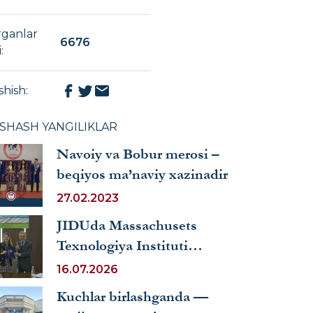
rganlar
6676
i
:
shish
:
XSHASH YANGILIKLAR
Navoiy va Bobur merosi –
beqiyos ma’naviy xazinadir
27.02.2023
JIDUda Massachusets
Texnologiya Instituti
professori Vibke Deneke
16.07.2026
bilan uchrashuv bo‘lib o‘tdi
Kuchlar birlashganda —