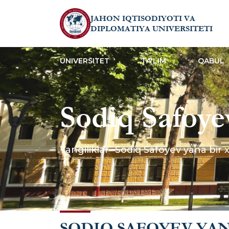
JAHON IQTISODIYOTI VA
DIPLOMATIYA UNIVERSITETI
UNIVERSITET
TA'LIM
QABUL
Sodiq Safoye
bilan uchras
Yangiliklar
Sodiq Safoyev yana bir 
SODIQ SAFOYEV YAN