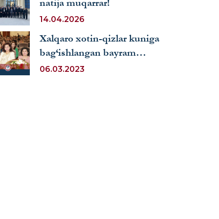
natija muqarrar!
14.04.2026
Xalqaro xotin-qizlar kuniga
bag‘ishlangan bayram
tadbiri tashkil etildi
06.03.2023