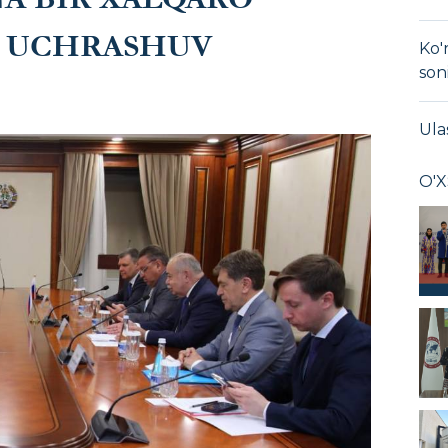
N UCHRASHUV
Ko'
son
Ula
O'