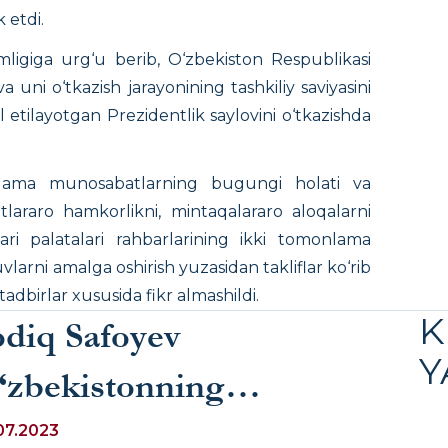
 etdi.
mligiga urg‘u berib, O‘zbekiston Respublikasi
a uni o‘tkazish jarayonining tashkiliy saviyasini
l etilayotgan Prezidentlik saylovini o‘tkazishda
lama munosabatlarning bugungi holati va
tlararo hamkorlikni, mintaqalararo aloqalarni
lari palatalari rahbarlarining ikki tomonlama
larni amalga oshirish yuzasidan takliflar ko‘rib
 tadbirlar xususida fikr almashildi.
K
odiq Safoyev
Y
‘zbekistonning
striyadagi faxriy konsuli
07.2023