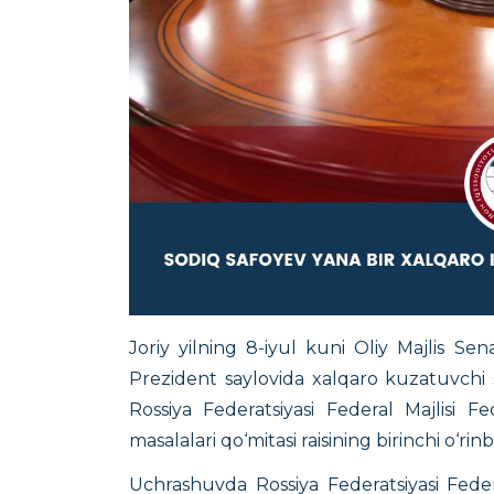
Joriy yilning 8-iyul kuni Oliy Majlis Sen
Prezident saylovida xalqaro kuzatuvchi s
Rossiya Federatsiyasi Federal Majlisi F
masalalari qo‘mitasi raisining birinchi o‘ri
Uchrashuvda Rossiya Federatsiyasi Federa