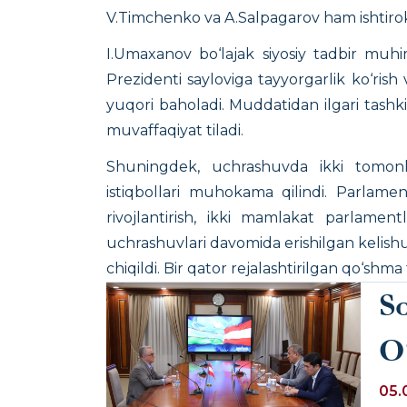
V.Timchenko va A.Salpagarov ham ishtirok
I.Umaxanov bo‘lajak siyosiy tadbir muhi
Prezidenti sayloviga tayyorgarlik ko‘rish v
yuqori baholadi. Muddatidan ilgari tashki
muvaffaqiyat tiladi.
Shuningdek, uchrashuvda ikki tomon
istiqbollari muhokama qilindi. Parlamen
rivojlantirish, ikki mamlakat parlament
uchrashuvlari davomida erishilgan kelishuv
chiqildi. Bir qator rejalashtirilgan qo‘shma
S
O
Av
05.