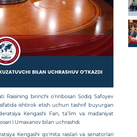
ati Raisining birinchi o‘rinbosari Sodiq Safoyev
ifatida ishtirok etish uchun tashrif buyurgan
ederatsiya Kengashi Fan, taʼlim va madaniyat
nbosari I.Umaxanov bilan uchrashdi.
tsiya Kengashi qo‘mita raislari va senatorlari