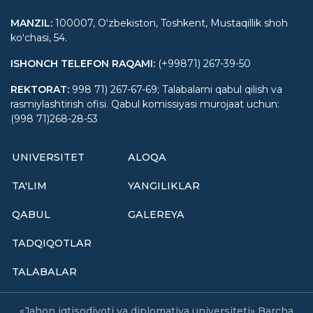
MANZIL
:
100007, Oʻzbekiston, Toshkent, Mustaqillik shoh
koʻchasi, 54.
ISHONCH TELEFON RAQAMI
:
(+99871) 267-39-50
REKTORAT
:
998 71) 267-67-69; Talabalarni qabul qilish va
rasmiylashtirish ofisi. Qabul komissiyasi murojaat uchun:
(998 71)268-28-53
UNIVERSITET
ALOQA
TA'LIM
YANGILIKLAR
QABUL
GALEREYA
TADQIQOTLAR
TALABALAR
«Jahon iqtisodiyoti va diplomatiya universiteti» Barcha