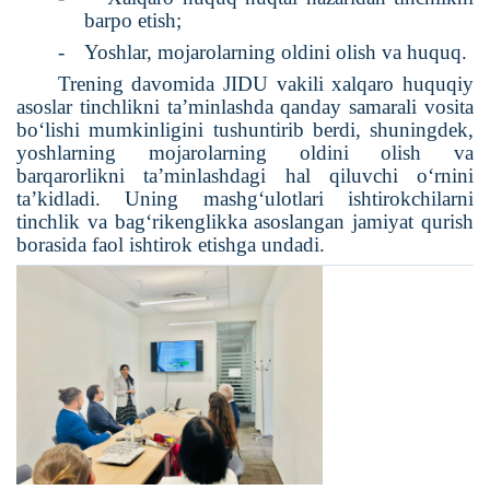
barpo etish;
-
Yoshlar, mojarolarning oldini olish va huquq.
Trening davomida JIDU vakili xalqaro huquqiy
asoslar tinchlikni ta’minlashda qanday samarali vosita
bo‘lishi mumkinligini tushuntirib berdi, shuningdek,
yoshlarning mojarolarning oldini olish va
barqarorlikni ta’minlashdagi hal qiluvchi o‘rnini
ta’kidladi.
Uning mashg‘ulotlari ishtirokchilarni
tinchlik va bag‘rikenglikka asoslangan jamiyat qurish
borasida faol ishtirok etishga undadi.