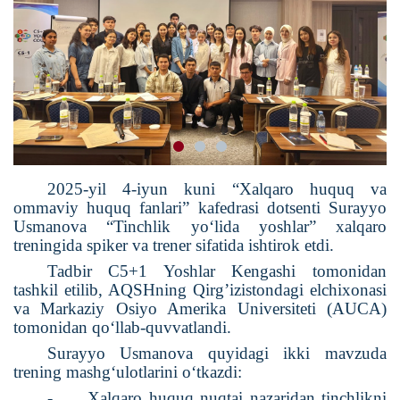
2025-yil 4-iyun kuni “Xalqaro huquq va
ommaviy huquq fanlari” kafedrasi dotsenti Surayyo
Usmanova “Tinchlik yo‘lida yoshlar” xalqaro
treningida spiker va trener sifatida ishtirok etdi.
Tadbir C5+1 Yoshlar Kengashi tomonidan
tashkil etilib, AQSHning Qirg’izistondagi elchixonasi
va Markaziy Osiyo Amerika Universiteti (AUCA)
tomonidan qo‘llab-quvvatlandi.
Surayyo Usmanova quyidagi ikki mavzuda
trening mashg‘ulotlarini o‘tkazdi:
-
Xalqaro huquq nuqtai nazaridan tinchlikni