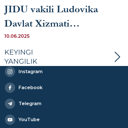
JIDU vakili Ludovika
Davlat Xizmati
Universitetida xalqaro
10.06.2025
huquqiy hamkorlikka
KEYINGI
YANGILIK
bag‘ishlangan ma’ruza
Instagram
bilan ishtirok etdi
Facebook
Telegram
YouTube