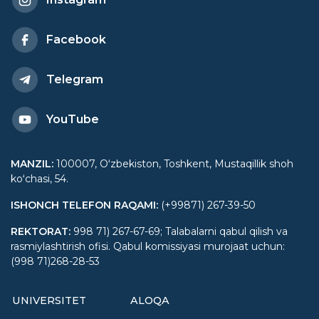
Facebook
Telegram
YouTube
MANZIL
:
100007, Oʻzbekiston, Toshkent, Mustaqillik shoh
koʻchasi, 54.
ISHONCH TELEFON RAQAMI
:
(+99871) 267-39-50
REKTORAT
:
998 71) 267-67-69; Talabalarni qabul qilish va
rasmiylashtirish ofisi. Qabul komissiyasi murojaat uchun:
(998 71)268-28-53
UNIVERSITET
ALOQA