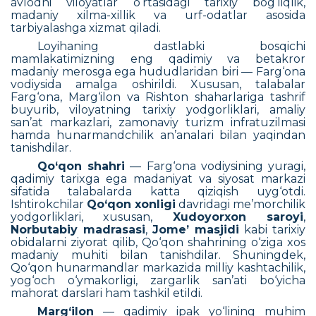
avlodni viloyatlar o‘rtasidagi tarixiy bog‘liqlik,
madaniy xilma-xillik va urf-odatlar asosida
tarbiyalashga xizmat qiladi.
Loyihaning dastlabki bosqichi
mamlakatimizning eng qadimiy va betakror
madaniy merosga ega hududlaridan biri — Farg‘ona
vodiysida amalga oshirildi. Xususan, talabalar
Farg‘ona, Marg‘ilon va Rishton shaharlariga tashrif
buyurib, viloyatning tarixiy yodgorliklari, amaliy
san’at markazlari, zamonaviy turizm infratuzilmasi
hamda hunarmandchilik an’analari bilan yaqindan
tanishdilar.
Qo‘qon shahri
— Farg‘ona vodiysining yuragi,
qadimiy tarixga ega madaniyat va siyosat markazi
sifatida talabalarda katta qiziqish uyg‘otdi.
Ishtirokchilar
Qo‘qon xonligi
davridagi me’morchilik
yodgorliklari, xususan,
Xudoyorxon saroyi
,
Norbutabiy madrasasi
,
Jome’ masjidi
kabi tarixiy
obidalarni ziyorat qilib, Qo‘qon shahrining o‘ziga xos
madaniy muhiti bilan tanishdilar. Shuningdek,
Qo‘qon hunarmandlar markazida milliy kashtachilik,
yog‘och o‘ymakorligi, zargarlik san’ati bo‘yicha
mahorat darslari ham tashkil etildi.
Marg‘ilon
— qadimiy ipak yo‘lining muhim