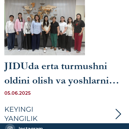
JIDUda erta turmushni
oldini olish va yoshlarni
oilaga tayyorlash
05.06.2025
mavzularida davra suhbati
KEYINGI
YANGILIK
bo‘lib o‘tdi
Instagram