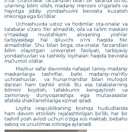
o‘tdi. Ota-onalar farzandlari bilan bir safarda bo‘lib,
ularning bilim olishi, madaniy merosni o‘rganishi va
hayotga jiddiy yondashuvini bevosita kuzatish
imkoniga ega bo‘ldilar.
Uchrashuvda ustoz va hodimlar ota-onalar va
talabalar o‘zaro fikr almashib, oila va ta’lim maskani
o‘rtasidagi mustahkam aloqaning yoshlar
tarbiyasidagi hal qiluvchi o‘rni haqida fikr
almashdilar. Shu bilan birga, ota-onalar farzandlari
bilim olayotgan universitet faoliyati, tarbiyaviy
yondashuvlari va tashkiliy loyihalari haqida bevosita
ma’lumot oldilar.
Mazkur safar davomida nafaqat tarixiy-madaniy
maskanlarga tashriflar, balki madaniy-ma’rifiy
uchrashuvlar,
va hunarmandlar bilan muloqot
darslari ham tashkil etildi. Bu esa talabalarning
bilimini boyitish, tafakkurini kengaytirish va
zamonaviy dunyoqarashga ega mutaxassislar
sifatida shakllanishlariga xizmat qiladi.
Loyiha respublikaning boshqa hududlarida
ham davom ettirilishi rejalashtirilgan bo‘lib, har bir
tashrif yosh avlod uchun o‘ziga xos maktab, bebaho
saboq va unutilmas xotiraga aylanadi.