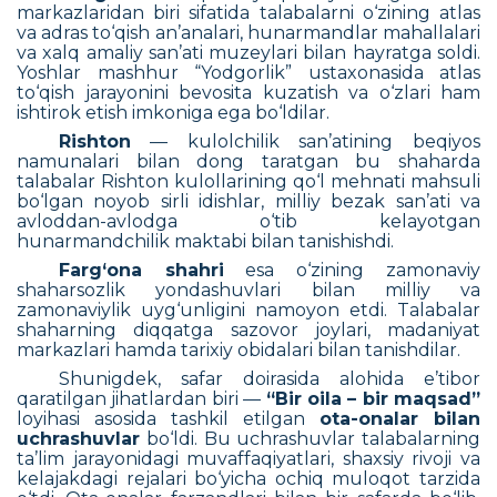
markazlaridan biri sifatida talabalarni o‘zining atlas
va adras to‘qish an’analari, hunarmandlar mahallalari
va xalq amaliy san’ati muzeylari bilan hayratga soldi.
Yoshlar mashhur “Yodgorlik” ustaxonasida atlas
to‘qish jarayonini bevosita kuzatish va o‘zlari ham
ishtirok etish imkoniga ega bo‘ldilar.
Rishton
— kulolchilik san’atining beqiyos
namunalari bilan dong taratgan bu shaharda
talabalar Rishton kulollarining qo‘l mehnati mahsuli
bo‘lgan noyob sirli idishlar, milliy bezak san’ati va
avloddan-avlodga o‘tib kelayotgan
hunarmandchilik maktabi bilan tanishishdi.
Farg‘ona shahri
esa o‘zining zamonaviy
shaharsozlik yondashuvlari bilan milliy va
zamonaviylik uyg‘unligini namoyon etdi. Talabalar
shaharning diqqatga sazovor joylari, madaniyat
markazlari hamda tarixiy obidalari bilan tanishdilar.
Shunigdek, safar doirasida alohida e’tibor
qaratilgan jihatlardan biri —
“Bir oila – bir maqsad”
loyihasi asosida tashkil etilgan
ota-onalar bilan
uchrashuvlar
bo‘ldi. Bu uchrashuvlar talabalarning
ta’lim jarayonidagi muvaffaqiyatlari, shaxsiy rivoji va
kelajakdagi rejalari bo‘yicha ochiq muloqot tarzida