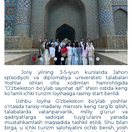
Joriy yilning 3-5-iyun kunlarida Jahon
iqtisodiyoti va diplomatiya universiteti talabalari
Yoshlar ishlari ofisi xodimlari hamrohligida
“O‘zbekiston bo‘ylab sayohat qil!” shiori ostida keng
ko‘lamli ichki turizm loyihasiga rasmiy start berildi.
Ushbu loyiha O‘zbekiston bo‘ylab yoshlar
o‘rtasida tarixiy-madaniy merosni keng targ‘ib qilish,
talabalarda vatanparvarlik, milliy g‘urur va
qadriyatlarga sadoqat tuyg‘ularini yanada
mustahkamlash maqsadida tashkil etildi. Shu bilan
birga, u ichki turizm salohiyatini ochib berish, yosh