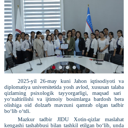
2025-yil 26-may kuni Jahon iqtisodiyoti va
diplomatiya universitetida yosh avlod, xususan
talaba
qizlarning psixologik tayyorgarligi, maqsad sari
yo‘naltirilishi va ijtimoiy bosimlarga bardosh bera
olishiga oid dolzarb mavzuni qamrab olgan tadbir
bo‘lib o‘tdi.
Mazkur tadbir JIDU Xotin-qizlar maslahat
kengashi tashabbusi bilan tashkil etil
gan
bo
‘
lib
,
unda