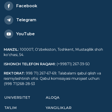
Facebook
Telegram
YouTube
MANZIL
:
100007, Oʻzbekiston, Toshkent, Mustaqillik shoh
koʻchasi, 54.
ISHONCH TELEFON RAQAMI
:
(+99871) 267-39-50
REKTORAT
:
998 71) 267-67-69; Talabalarni qabul qilish va
rasmiylashtirish ofisi. Qabul komissiyasi murojaat uchun:
(998 71)268-28-53
UNIVERSITET
ALOQA
TA'LIM
YANGILIKLAR