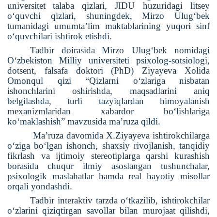
universitet
talaba
qizlari
, JIDU huzuridagi litsey
o‘quvchi qizlari, shuningdek, Mirzo Ulug‘bek
tumanidagi umumta’lim maktablarining yuqori sinf
o‘quvchilari ishtirok etishdi.
Tadbir
doirasida
Mirzo Ulug‘bek nomidagi
O‘zbekiston Milliy universiteti psixolog-sotsiologi,
dotsent, falsafa doktori (PhD) Ziyayeva Xolida
Omonqul qizi “Qizlarni o‘zlariga nisbatan
ishonchlarini oshirishda, maqsadlarini aniq
belgilashda, turli tazyiqlardan himoyalanish
mexanizmlaridan xabardor bo‘lishlariga
ko‘maklashish” mavzusida ma’ruza
qildi
.
Ma’ruza davomida
X
.Ziyayeva ishtirokchilarga
o‘ziga bo‘lgan ishonch, shaxsiy rivojlanish, tanqidiy
fikrlash va ijtimoiy stereotiplarga qarshi kurashish
borasida chuqur ilmiy asoslangan tushunchalar,
psixologik maslahatlar hamda real hayotiy misollar
orqali yondashdi.
Tadbir interaktiv tarzda o‘tkazilib, ishtirokchilar
o‘zlarini qiziqtirgan savollar bilan murojaat qilishdi,