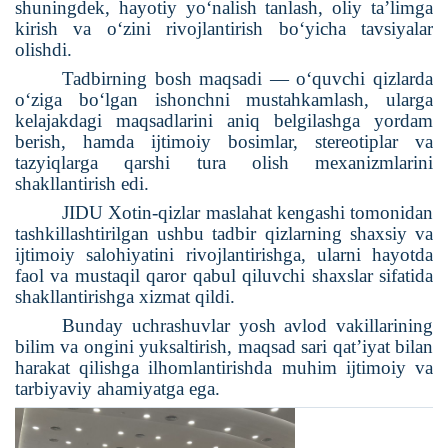
shuningdek, hayotiy yo‘nalish tanlash, oliy ta’limga
kirish va o‘zini rivojlantirish bo‘yicha tavsiyalar
olishdi.
Tadbirning bosh maqsadi — o‘quvchi qizlarda
o‘ziga bo‘lgan ishonchni mustahkamlash, ularga
kelajakdagi maqsadlarini aniq belgilashga yordam
berish, hamda ijtimoiy bosimlar, stereotiplar va
tazyiqlarga qarshi tura olish mexanizmlarini
shakllantirish edi.
JIDU Xotin-qizlar maslahat kengashi tomonidan
tashkillashtirilgan ushbu tadbir qizlarning shaxsiy va
ijtimoiy salohiyatini rivojlantirishga, ularni hayotda
faol va mustaqil qaror qabul qiluvchi shaxslar sifatida
shakllantirishga xizmat qildi.
Bunday uchrashuvlar yosh avlod vakillarining
bilim va ongini yuksaltirish, maqsad sari qat’iyat bilan
harakat qilishga ilhomlantirishda muhim ijtimoiy va
tarbiyaviy ahamiyatga ega.