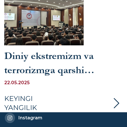
Diniy ekstremizm va
terrorizmga qarshi
kurashish mavzusida
22.05.2025
tadbir bo‘lib o‘tdi
KEYINGI
YANGILIK
Instagram