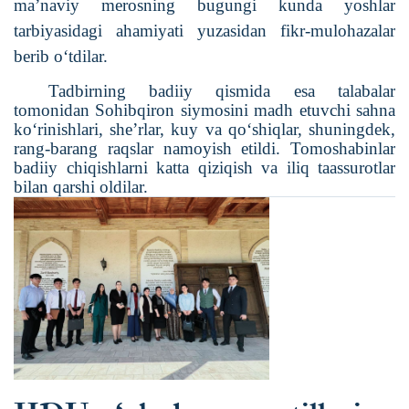
ma’naviy merosning bugungi kunda yoshlar
tarbiyasidagi ahamiyati yuzasidan fikr-mulohazalar
berib o‘tdilar.
Tadbirning badiiy qismida esa talabalar
tomonidan Sohibqiron siymosini madh etuvchi sahna
ko‘rinishlari, she’rlar, kuy va qo‘shiqlar, shuningdek,
rang-barang raqslar namoyish etildi.
Tomoshabinlar
badiiy chiqishlarni katta qiziqish va iliq taassurotlar
bilan qarshi oldilar.