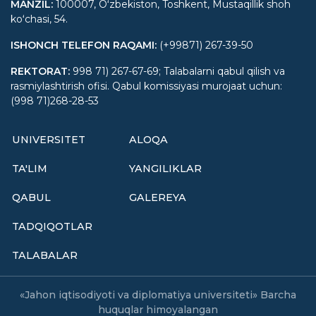
MANZIL
:
100007, Oʻzbekiston, Toshkent, Mustaqillik shoh
koʻchasi, 54.
ISHONCH TELEFON RAQAMI
:
(+99871) 267-39-50
REKTORAT
:
998 71) 267-67-69; Talabalarni qabul qilish va
rasmiylashtirish ofisi. Qabul komissiyasi murojaat uchun:
(998 71)268-28-53
UNIVERSITET
ALOQA
TA'LIM
YANGILIKLAR
QABUL
GALEREYA
TADQIQOTLAR
TALABALAR
«Jahon iqtisodiyoti va diplomatiya universiteti» Barcha
huquqlar himoyalangan