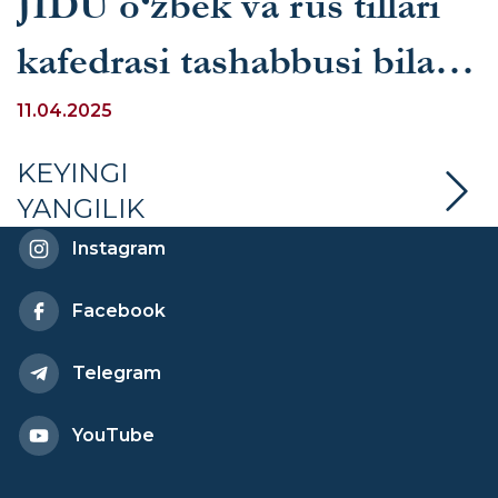
JIDU o‘zbek va rus tillari
kafedrasi tashabbusi bilan
Abdulla Qodiriy uy-
11.04.2025
muzeyida ta’limiy trening
KEYINGI
YANGILIK
o‘tkazildi
Instagram
Facebook
Telegram
YouTube