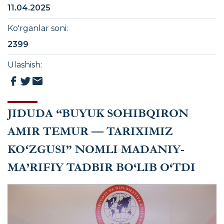
11.04.2025
Ko'rganlar soni
:
2399
Ulashish
:
JIDUDA “BUYUK SOHIBQIRON
AMIR TEMUR — TARIXIMIZ
KOʻZGUSI” NOMLI MADANIY-
MA’RIFIY TADBIR BO‘LIB O‘TDI