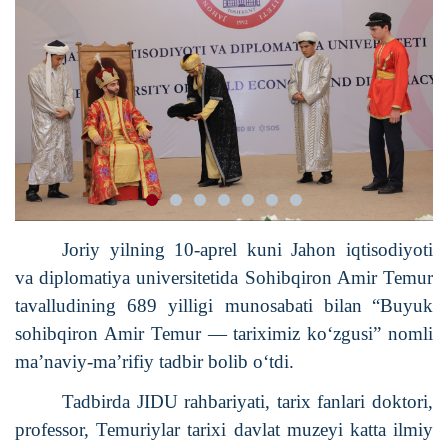
Joriy yilning 10-aprel kuni Jahon iqtisodiyoti
va diplomatiya universitetida Sohibqiron Amir Temur
tavalludining 689 yilligi munosabati bilan
“Buyuk
sohibqiron Amir Temur — tariximiz koʻzgusi” nomli
ma’naviy-ma’rifiy tadbir bolib o‘tdi.
Tadbirda JIDU rahbariyati, tarix fanlari doktori,
professor, Temuriylar tarixi davlat muzeyi katta ilmiy