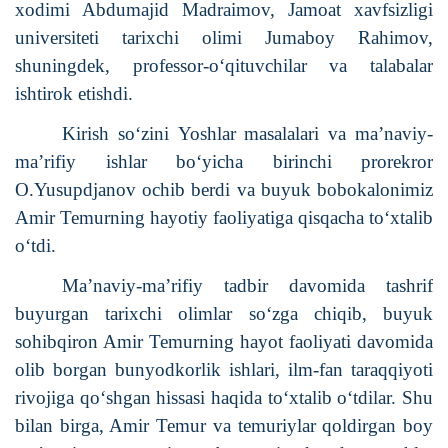
xodimi Abdumajid Madraimov, Jamoat xavfsizligi
universiteti tarixchi olimi Jumaboy Rahimov,
shuningdek, professor-o‘qituvchilar va talabalar
ishtirok etishdi.
Kirish so‘zini
Yoshlar masalalari va ma’naviy-
ma’rifiy ishlar bo‘yicha birinchi prorekror
O.Yusupdjanov
ochib berdi va buyuk bobokalonimiz
Amir Temurning hayotiy faoliyatiga qisqacha to‘xtalib
o‘tdi.
Ma’naviy-ma’rifiy tadbir davomida
tashrif
buyurgan tarixchi olimlar
so‘zga chiqib, buyuk
sohibqiron Amir Temurning hayot faoliyati davomida
olib borgan bunyodkorlik ishlari, ilm-fan taraqqiyoti
rivojiga qo‘shgan hissasi haqida to‘xtalib o‘tdilar. Shu
bilan birga, Amir Temur va temuriylar qoldirgan boy