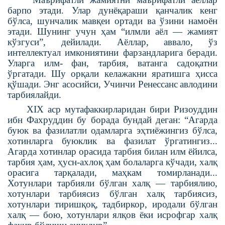
барпо этади. Улар дунёқараши қанчалик кенг
бўлса, шунчалик мавқеи ортади ва ўзини намоён
этади. Шунинг учун ҳам “илмли аёл — жамият
кўзгуси”, дейилади. Аёллар, аввало, ўз
интеллектуал имкониятини фарзандларига беради.
Уларга илм-
фан, тарбия, ватанга садоқатни
ўргатади.
Шу орқали келажакни яратишга ҳисса
қўшади. Энг асосийси, Учинчи Ренессанс
авлодини
тарбиялайди.
XIX аср мутафаккирларидан бири Ризоуддин
ибн Фахруддин бу борада бундай деган: “Агарда
буюк ва фазилатли одамларга эҳтиёжингиз бўлса,
хотинларга буюклик ва фазилат ўргатингиз...
Агарда хотинлар орасида тарбия билан илм ёйилса,
тарбия ҳам, ҳусн-ахлоқ ҳам болаларга кўчади, халқ
орасига тарқалади, маҳкам томирланади...
Хотунлари тарбияли
бўлган халқ — тарбиялию,
хотунлари
тарбиясиз бўлган халқ тарбиясиз,
хотунлари тиришқоқ, тадбиркор, иродали бўлган
халқ — бою, хотунлари ялқов ёки исрофгар халқ