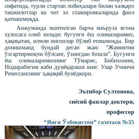
сифатида, турли стартап лойиҳалари билан халқаро
ташкилотлар ва чет эл стажировкаларида фаол
қатнашмоқда.
Анжуманда эшитилган барча маъруза ягона
хулосага олиб келади: бугунги ёш олималаримиз,
ҳақиқатан, илмли инсонлар бўлиб етишмоқда. Бир
донишманд бундай деган экан: “Жамиятни
ўзгартирмоқчи бўлсанг, ўзингдан бошла”. Бугунги
ёш олималаримизнинг Тўмарис, Бибихоним,
Нодирабегим каби дунёқараши кенг. Улар Учинчи
Ренессанснинг ҳақиқий бунёдкори.
Эътибор Султонова,
сиёсий фанлар доктори,
профессор
“Янги Ўзбекистон” газетаси
№35