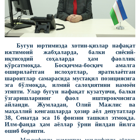
Бугун юртимизда хотин-қизлар нафақат
ижтимоий жабҳаларда, балки сиёсий-
иқтисодий соҳаларда ҳам фаоллик
кўрсатмоқда. Босқичма-босқич амалга
оширилаётган ислоҳотлар, яратилаётган
шароитлар самарасида мустақил позициясига
эга бўлмоқда, илмий салоҳиятини намоён
этяпти. Улар бугун нафақат кузатувчи, балки
ўзгаришларнинг фаол иштирокчисига
айланди. Жумладан, Олий Мажлис ва
маҳаллий кенгашларда ҳозир аёл депутатлар
38, Сенатда эса 16 фоизни ташкил этмоқда.
Илм-фанда ҳам аёллар ўрни йилдан йилга
ошиб боряпти.
Маърифатли жамиятни маърифатли аёллар