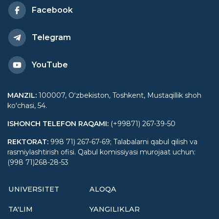
Facebook
Telegram
YouTube
MANZIL
:
100007, Oʻzbekiston, Toshkent, Mustaqillik shoh
koʻchasi, 54.
ISHONCH TELEFON RAQAMI
:
(+99871) 267-39-50
REKTORAT
:
998 71) 267-67-69; Talabalarni qabul qilish va
rasmiylashtirish ofisi. Qabul komissiyasi murojaat uchun:
(998 71)268-28-53
UNIVERSITET
ALOQA
TA'LIM
YANGILIKLAR