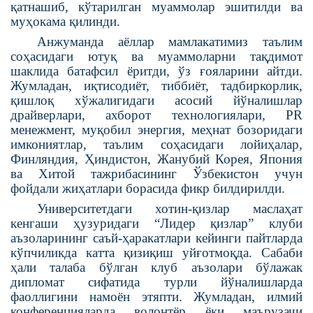
қатнашиб, кўтарилган муаммолар эшитилди ва
муҳокама қилинди.
Анжуманда аёллар мамлакатимиз таълим
соҳасидаги ютуқ ва муаммоларни тақдимот
шаклида батафсил ёритди, ўз ғояларини айтди.
Жумладан, иқтисодиёт, тиббиёт, тадбиркорлик,
қишлоқ хўжалигидаги асосий йўналишлар
драйверлари, ахборот технологиялари, PR
менежмент, муқобил энергия, меҳнат бозоридаги
имкониятлар, таълим соҳасидаги лойиҳалар,
Финляндия, Ҳиндистон, Жанубий Корея, Япония
ва Хитой тажрибасининг Ўзбекистон учун
фойдали жиҳатлари борасида фикр билдирилди.
Университетдаги хотин-қизлар маслаҳат
кенгаши ҳузуридаги “Лидер қизлар” клуби
аъзоларининг саъй-ҳаракатлари кейинги пайтларда
кўпчиликда катта қизиқиш уйғотмоқда. Сабаби
ҳали талаба бўлган клуб аъзолари бўлажак
дипломат сифатида турли йўналишларда
фаоллигини намоён этяпти. Жумладан, илмий
конференцияларда волонтёр ёки маърузачи