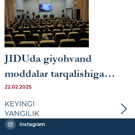
JIDUda giyohvand
moddalar tarqalishiga
qarshi kurash mavzusiga
22.02.2025
bag‘ishlangan mashg‘ulot
KEYINGI
YANGILIK
o‘tkazildi
Instagram