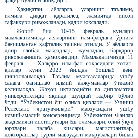
фақир бўлиши аниқдир”.
Ҳақиқатан, аёлларга, уларнинг таълими,
илмига диққат қаратилса, жамиятда инсон
тафаккури ривожланади, қадри юксалади.
Жорий йил 10-15 февраль кунлари
мамлакатимизда аёлларнинг илм-фандаги ўрнига
бағишланган ҳафталик ташкил этилди. У аёлларга
доир глобал мақсадлар, жумладан, барқарор
ривожланишга ҳамоҳангдир. Мамлакатимизда 11
февраль — Халқаро илм-фан соҳасидаги хотин-
қизлар куни 2023 йилдан бошлаб кенг
нишонланмоқда. Таълим муассасаларида ушбу
санага бағишлаб илмий анжуманлар ўтказиб
келинмоқда. Жаҳон иқтисодиёти ва дипломатия
университетида яқинда шундай тадбир бўлиб
ўтди. “Ўзбекистон ёш олима қизлари — Учинчи
Ренессанс яратувчилари” мавзусидаги ушбу
илмий-амалий конференцияда Ўзбекистон Фанлар
академияси институтлари ёш олималари, олий ўқув
юртлари талаба қизлари, магистрантлар,
докторантлар турли мавзудаги маърузалари билан