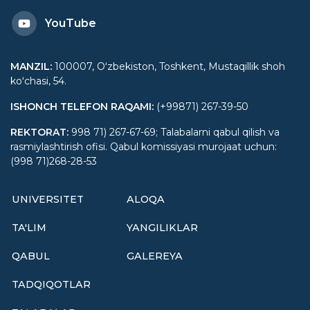
YouTube
MANZIL
:
100007, Oʻzbekiston, Toshkent, Mustaqillik shoh
koʻchasi, 54.
ISHONCH TELEFON RAQAMI
:
(+99871) 267-39-50
REKTORAT
:
998 71) 267-67-69; Talabalarni qabul qilish va
rasmiylashtirish ofisi. Qabul komissiyasi murojaat uchun:
(998 71)268-28-53
UNIVERSITET
ALOQA
TA'LIM
YANGILIKLAR
QABUL
GALEREYA
TADQIQOTLAR