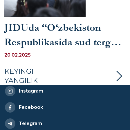
JIDUda “O‘zbekiston
Respublikasida sud tergov
institutini tashkil etilishi”
20.02.2025
mavzusida mahorat darsi
KEYINGI
YANGILIK
bo‘lib o‘tdi
Instagram
Facebook
Telegram