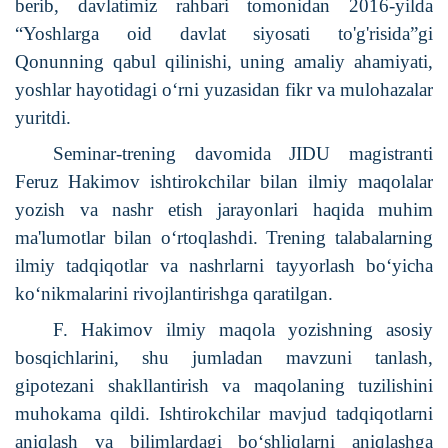
berib, davlatimiz rahbari tomonidan 2016-yilda
“Yoshlarga oid davlat siyosati to'g'risida”gi
Qonunning qabul qilinishi, uning amaliy ahamiyati,
yoshlar hayotidagi o‘rni yuzasidan fikr va mulohazalar
yuritdi.
Seminar-trening davomida JIDU magistranti
Feruz Hakimov ishtirokchilar bilan ilmiy maqolalar
yozish va nashr etish jarayonlari haqida muhim
ma'lumotlar bilan o‘rtoqlashdi. Trening talabalarning
ilmiy tadqiqotlar va nashrlarni tayyorlash bo‘yicha
ko‘nikmalarini rivojlantirishga qaratilgan.
F. Hakimov ilmiy maqola yozishning asosiy
bosqichlarini, shu jumladan mavzuni tanlash,
gipotezani shakllantirish va maqolaning tuzilishini
muhokama qildi. Ishtirokchilar mavjud tadqiqotlarni
aniqlash va bilimlardagi bo‘shliqlarni aniqlashga