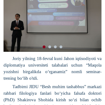
Joriy yilning 18-fevral kuni Jahon iqtisodiyoti va
diplomatiya universiteti talabalari uchun “Maqola
yozishni birgalikda o‘rganamiz” nomli seminar-
trening bo‘lib o'tdi.
Tadbirni JIDU “Besh muhim tashabbus” markazi
rahbari filologiya fanlari bo‘yicha falsafa doktori
(PhD) Shakirova Shohida kirish so‘zi bilan ochib