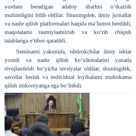
yordam beradigan adabiy sharhni o‘tkazish
muhimligini bilib oldilar. Shuningdek, ilmiy jurnallar
va nashr qilish platformalari haqida ma’lumot berdildi,
maqolalarni rasmiylashtirish va ko‘rib chiqish
talablariga e’tibor qaratildi.
Seminarni yakunida, ishtirokchilar ilmiy ishlar
yozish va nashr qilish ko‘nikmalarini yanada
rivojlantirish bo‘yicha tavsiyalar oldilar, shuningdek,
savollar berish va individual loyihalarni muhokama
qilish imkoniyatiga ega bo‘lishdi.