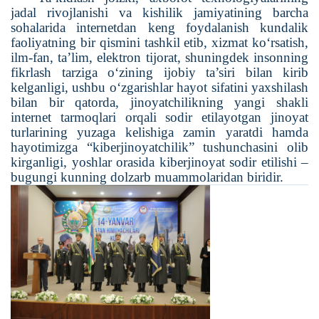
jadal rivojlanishi va kishilik jamiyatining barcha
sohalarida internetdan keng foydalanish kundalik
faoliyatning bir qismini tashkil etib, xizmat ko‘rsatish,
ilm-fan, ta’lim, elektron tijorat, shuningdek insonning
fikrlash tarziga o‘zining ijobiy ta’siri bilan kirib
kelganligi, ushbu o‘zgarishlar hayot sifatini yaxshilash
bilan bir qatorda, jinoyatchilikning yangi shakli
internet tarmoqlari orqali sodir etilayotgan jinoyat
turlarining yuzaga kelishiga zamin yaratdi hamda
hayotimizga “kiberjinoyatchilik” tushunchasini olib
kirganligi, yoshlar orasida kiberjinoyat sodir etilishi –
bugungi kunning dolzarb muammolaridan biridir.