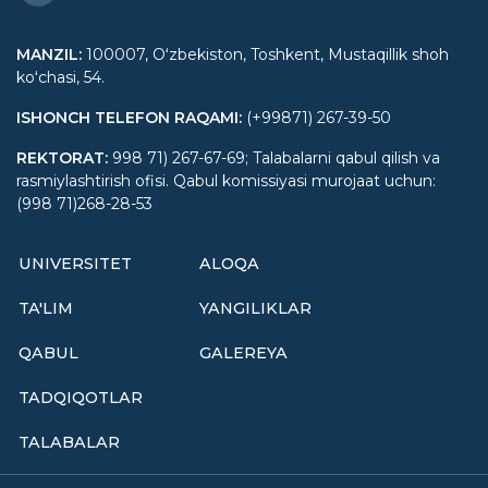
MANZIL
:
100007, Oʻzbekiston, Toshkent, Mustaqillik shoh
koʻchasi, 54.
ISHONCH TELEFON RAQAMI
:
(+99871) 267-39-50
REKTORAT
:
998 71) 267-67-69; Talabalarni qabul qilish va
rasmiylashtirish ofisi. Qabul komissiyasi murojaat uchun:
(998 71)268-28-53
UNIVERSITET
ALOQA
TA'LIM
YANGILIKLAR
QABUL
GALEREYA
TADQIQOTLAR
TALABALAR