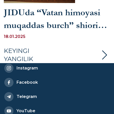
JIDUda “Vatan himoyasi
muqaddas burch” shiori
ostida bayram tadbiri
18.01.2025
bo‘lib o‘tdi
KEYINGI
YANGILIK
Instagram
Facebook
Telegram
YouTube