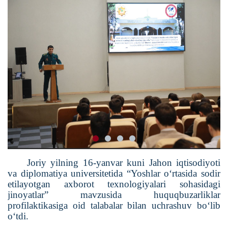
Joriy yilning 16-yanvar kuni Jahon iqtisodiyoti
va diplomatiya universitetida “Yoshlar oʻrtasida sodir
etilayotgan axborot texnologiyalari sohasidagi
jinoyatlar” mavzusida huquqbuzarliklar
profilaktikasiga oid talabalar bilan uchrashuv bo‘lib
o‘tdi.