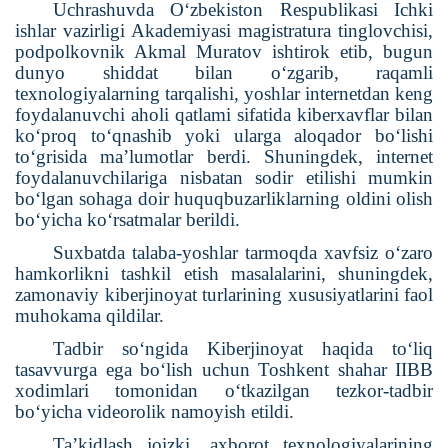
Uchrashuvda O‘zbekiston Respublikasi Ichki
ishlar vazirligi Akademiyasi magistratura tinglovchisi,
podpolkovnik Akmal Muratov ishtirok etib, bugun
dunyo shiddat bilan o‘zgarib, raqamli
texnologiyalarning tarqalishi, yoshlar internetdan keng
foydalanuvchi aholi qatlami sifatida kiberxavflar bilan
ko‘proq to‘qnashib yoki ularga aloqador bo‘lishi
to‘grisida ma’lumotlar berdi. Shuningdek, internet
foydalanuvchilariga nisbatan sodir etilishi mumkin
bo‘lgan sohaga doir huquqbuzarliklarning oldini olish
bo‘yicha ko‘rsatmalar berildi.
Suxbatda talaba-yoshlar tarmoqda xavfsiz o‘zaro
hamkorlikni tashkil etish masalalarini, shuningdek,
zamonaviy kiberjinoyat turlarining xususiyatlarini faol
muhokama qildilar.
Tadbir so‘ngida Kiberjinoyat haqida to‘liq
tasavvurga ega bo‘lish uchun Toshkent shahar IIBB
xodimlari tomonidan o‘tkazilgan tezkor-tadbir
bo‘yicha videorolik namoyish etildi.
Ta’kidlash joizki, axborot texnologiyalarining