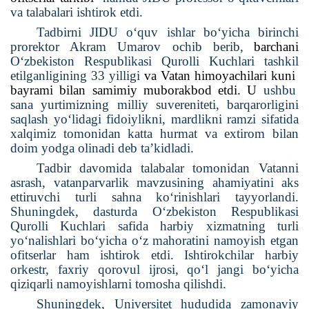
va talabalari ishtirok etdi.
Tadbirni JIDU o‘quv ishlar bo‘yicha birinchi
prorektor Akram Umarov ochib berib,
barchani
O‘zbekiston Respublikasi Qurolli Kuchlari tashkil
etilganligining 33 yilligi
va Vatan himoyachilari kuni
bayrami bilan samimiy muborakbod etdi. U
ushbu
sana yurtimizning milliy suvereniteti, barqarorligini
saqlash yo‘lidagi fidoiylikni, mardlikni ramzi sifatida
xalqimiz tomonidan katta hurmat va extirom bilan
doim yodga olinadi deb ta’kidladi.
Tadbir davomida talabalar tomonidan Vatanni
asrash, vatanparvarlik mavzusining ahamiyatini aks
ettiruvchi turli sahna ko‘rinishlari tayyorlandi.
Shuningdek, dasturda O‘zbekiston Respublikasi
Qurolli Kuchlari safida harbiy xizmatning turli
yo‘nalishlari bo‘yicha o‘z mahoratini namoyish etgan
ofitserlar ham ishtirok etdi. Ishtirokchilar harbiy
orkestr, faxriy qorovul ijrosi, qo‘l jangi bo‘yicha
qiziqarli namoyishlarni tomosha qilishdi.
Shuningdek, Universitet hududida zamonaviy