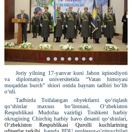
Joriy yilning 17-yanvar kuni Jahon iqtisodiyoti
va diplomatiya universitetida
“Vatan himoyasi
muqaddas burch” shiori ostida bayram tadbiri bo‘lib
o‘tdi.
Tadbirda Toifalangan obyektlarni qo‘riqlash
qo‘shinlar maxsus bo‘linmasi, O‘zbekiston
Respublikasi Mudofaa vazirligi Toshkent harbiy
okrugining Chirchiq harbiy havo desanti qo‘shinlari,
O‘zbekiston Respublikasi Qurolli kuchlarining
ofitserlar tarkibi
hamda JIDU professor-o‘qituvchilari