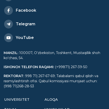
Facebook
Telegram
YouTube
MANZIL
:
100007, Oʻzbekiston, Toshkent, Mustaqillik shoh
koʻchasi, 54.
ISHONCH TELEFON RAQAMI
:
(+99871) 267-39-50
REKTORAT
:
998 71) 267-67-69; Talabalarni qabul qilish va
rasmiylashtirish ofisi. Qabul komissiyasi murojaat uchun:
(998 71)268-28-53
UNIVERSITET
ALOQA