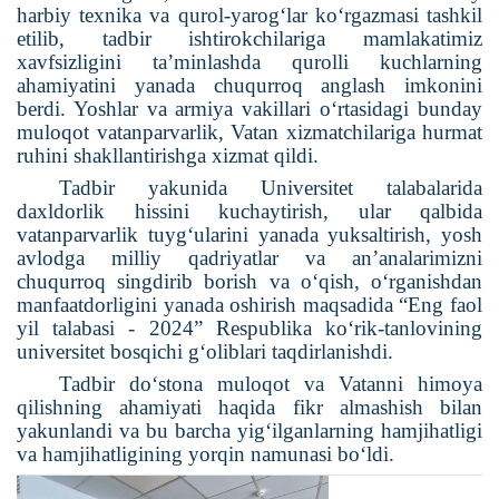
harbiy texnika va qurol-yarog‘lar ko‘rgazmasi tashkil
etilib, tadbir ishtirokchilariga mamlakatimiz
xavfsizligini ta’minlashda qurolli kuchlarning
ahamiyatini yanada chuqurroq anglash imkonini
berdi. Yoshlar va armiya vakillari o‘rtasidagi bunday
muloqot vatanparvarlik, Vatan xizmatchilariga hurmat
ruhini shakllantirishga xizmat qildi.
Tadbir yakunida Universitet talabalarida
daxldorlik hissini kuchaytirish, ular qalbida
vatanparvarlik tuyg‘ularini yanada yuksaltirish, yosh
avlodga milliy qadriyatlar va an’analarimizni
chuqurroq singdirib borish va o‘qish, o‘rganishdan
manfaatdorligini yanada oshirish maqsadida “Eng faol
yil talabasi - 2024” Respublika ko‘rik-tanlovining
universitet bosqichi gʻoliblari taqdirlanishdi.
Tadbir do‘stona muloqot va Vatanni himoya
qilishning ahamiyati haqida fikr almashish bilan
yakunlandi va bu barcha yig‘ilganlarning hamjihatligi
va hamjihatligining yorqin namunasi bo‘ldi.