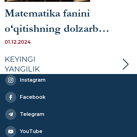
Matematika fanini
o‘qitishning dolzarb
masalalari muhokama
01.12.2024
etildi
KEYINGI
YANGILIK
Instagram
Facebook
Telegram
YouTube