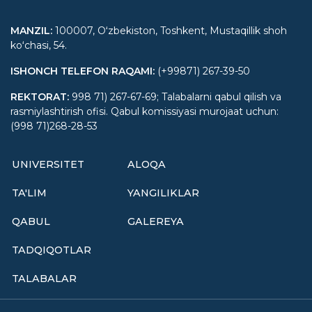
MANZIL
:
100007, Oʻzbekiston, Toshkent, Mustaqillik shoh
koʻchasi, 54.
ISHONCH TELEFON RAQAMI
:
(+99871) 267-39-50
REKTORAT
:
998 71) 267-67-69; Talabalarni qabul qilish va
rasmiylashtirish ofisi. Qabul komissiyasi murojaat uchun:
(998 71)268-28-53
UNIVERSITET
ALOQA
TA'LIM
YANGILIKLAR
QABUL
GALEREYA
TADQIQOTLAR
TALABALAR