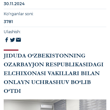
O‘TDI
30.11.2024
Ko'rganlar soni
:
3781
Ulashish
:
JIDUDA O‘ZBEKISTONNING
OZARBAYJON RESPUBLIKASIDAGI
ELCHIXONASI VAKILLARI BILAN
ONLAYN UCHRASHUV BO‘LIB
O‘TDI