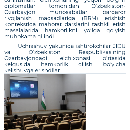
diplomatlari tomonidan Oʻzbekiston-
Ozarbayjon munosabatlari barqaror
rivojlanish maqsadlariga (BRM) erishish
kontekstida mahorat darslarini tashkil etish
masalalarida hamkorlikni yoʻlga qoʻyish
muhokama qilindi.
Uchrashuv yakunida ishtirokchilar JIDU
va O‘zbekiston Respublikasining
Ozarbayjondagi elchixonasi o‘rtasida
kelgusida hamkorlik qilish bo‘yicha
kelishuvga erishdilar.