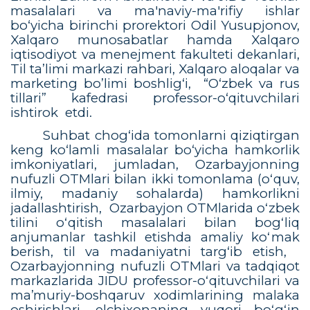
masalalari va ma'naviy-ma'rifiy ishlar
bo‘yicha birinchi prorektori Odil Yusupjonov,
Xalqaro munosabatlar hamda Xalqaro
iqtisodiyot va menejment fakulteti dekanlari,
Til ta’limi markazi rahbari, Xalqaro aloqalar va
marketing bo’limi boshlig‘i,
“O‘zbek va rus
tillari” kafedrasi professor-o‘qituvchilari
ishtirok
etdi.
Suhbat chog‘ida tomonlarni qiziqtirgan
keng ko‘lamli masalalar bo‘yicha hamkorlik
imkoniyatlari, jumladan, Ozarbayjonning
nufuzli OTMlari bilan ikki tomonlama (oʻquv,
ilmiy, madaniy sohalarda) hamkorlikni
jadallashtirish,
Ozarbayjon OTMlarida oʻzbek
tilini oʻqitish masalalari bilan bogʻliq
anjumanlar tashkil etishda amaliy koʻmak
berish, til va madaniyatni targ‘ib etish,
Ozarbayjonning nufuzli OTMlari va tadqiqot
markazlarida JIDU professor-oʻqituvchilari va
maʼmuriy-boshqaruv xodimlarining malaka
oshirishlari, elchixonaning yuqori boʻgʻin