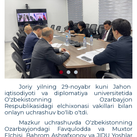
Joriy yilning 29-noyabr kuni Jahon
iqtisodiyoti va diplomatiya universitetida
O‘zbekistonning Ozarbayjon
Respublikasidagi elchixonasi vakillari bilan
onlayn uchrashuv bo‘lib o‘tdi.
Mazkur uchrashuvda O‘zbekistonning
Ozarbayjondagi Favqulodda va Muxtor
Elchisi
Bahrom Ashrafxonov va JIDU Yoshlar