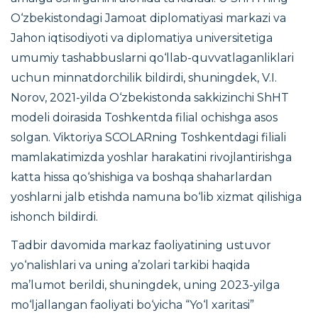
O‘zbekistondagi Jamoat diplomatiyasi markazi va
Jahon iqtisodiyoti va diplomatiya universitetiga
umumiy tashabbuslarni qo‘llab-quvvatlaganliklari
uchun minnatdorchilik bildirdi, shuningdek, V.I.
Norov, 2021-yilda O‘zbekistonda sakkizinchi ShHT
modeli doirasida Toshkentda filial ochishga asos
solgan. Viktoriya SCOLARning Toshkentdagi filiali
mamlakatimizda yoshlar harakatini rivojlantirishga
katta hissa qo‘shishiga va boshqa shaharlardan
yoshlarni jalb etishda namuna bo‘lib xizmat qilishiga
ishonch bildirdi.
Tadbir davomida markaz faoliyatining ustuvor
yo‘nalishlari va uning a’zolari tarkibi haqida
ma’lumot berildi, shuningdek, uning 2023-yilga
mo‘ljallangan faoliyati bo‘yicha “Yo‘l xaritasi”