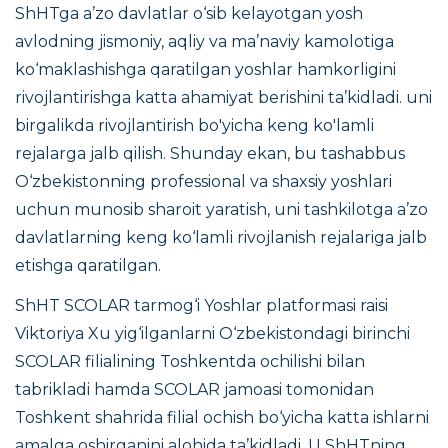
ShHTga a’zo davlatlar o‘sib kelayotgan yosh
avlodning jismoniy, aqliy va ma’naviy kamolotiga
ko‘maklashishga qaratilgan yoshlar hamkorligini
rivojlantirishga katta ahamiyat berishini ta’kidladi. uni
birgalikda rivojlantirish bo'yicha keng ko'lamli
rejalarga jalb qilish. Shunday ekan, bu tashabbus
O‘zbekistonning professional va shaxsiy yoshlari
uchun munosib sharoit yaratish, uni tashkilotga a’zo
davlatlarning keng ko‘lamli rivojlanish rejalariga jalb
etishga qaratilgan.
ShHT SCOLAR tarmog‘i Yoshlar platformasi raisi
Viktoriya Xu yig‘ilganlarni O‘zbekistondagi birinchi
SCOLAR filialining Toshkentda ochilishi bilan
tabrikladi hamda SCOLAR jamoasi tomonidan
Toshkent shahrida filial ochish bo‘yicha katta ishlarni
amalga oshirganini alohida ta’kidladi. U ShHTning