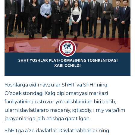
Yoshlarga oid mavzular ShHT va ShHTning
O‘zbekistondagi Xalq diplomatiyasi markazi
faoliyatining ustuvor yo‘nalishlaridan biri bo‘lib,
ularni davlatlararo madaniy, iqtisodiy, ilmiy va ta’lim
jarayonlariga jalb etishga qaratilgan.
ShHTga aʼzo davlatlar Davlat rahbarlarining