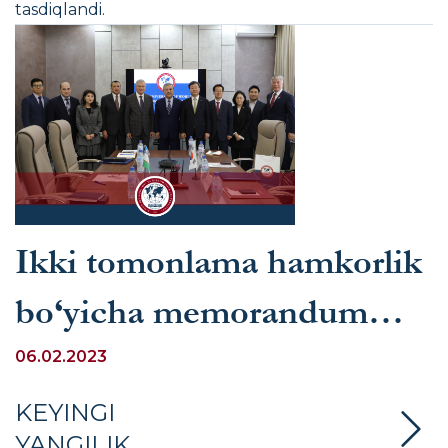
tasdiqlandi.
Ikki tomonlama hamkorlik
bo‘yicha memorandum
imzolandi
06.02.2023
KEYINGI
YANGILIK