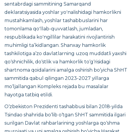
sentabrdagi sammitining Samarqand
deklaratsiyasida yoshlar yoʻnalishidagi hamkorlikni
mustahkamlash, yoshlar tashabbuslarini har
tomonlama qoʻllab-quvvatlash, jumladan,
respublikada koʻngillilar harakatini rivojlantirish
muhimligi taʼkidlangan. Shanxay hamkorlik
tashkilotiga a’zo davlatlarning uzoq muddatli yaxshi
qo‘shnichilik, do‘stlik va hamkorlik to‘g‘risidagi
shartnoma qoidalarini amalga oshirish bo‘yicha ShHT
sammitida qabul qilingan 2023-2027 yillarga
mo‘ljallangan Kompleks rejada bu masalalar
hayotga tatbiq etildi.
O‘zbekiston Prezidenti tashabbusi bilan 2018-yilda
Tsindao shahrida bo‘lib o‘tgan ShHT sammitida ilgari
surilgan Davlat rahbarlarining yoshlarga qo‘shma
murojaati va uni amalga oshirish bo‘yicha Harakat