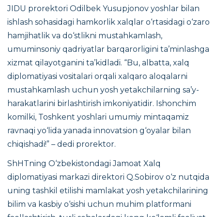
JIDU prorektori Odilbek Yusupjonov yoshlar bilan
ishlash sohasidagi hamkorlik xalqlar o‘rtasidagi o‘zaro
hamjihatlik va do‘stlikni mustahkamlash,
umuminsoniy qadriyatlar barqarorligini ta’minlashga
xizmat qilayotganini ta’kidladi. “Bu, albatta, xalq
diplomatiyasi vositalari orqali xalqaro aloqalarni
mustahkamlash uchun yosh yetakchilarning sa’y-
harakatlarini birlashtirish imkoniyatidir. Ishonchim
komilki, Toshkent yoshlari umumiy mintaqamiz
ravnaqi yo‘lida yanada innovatsion g‘oyalar bilan
chiqishadi!” – dedi prorektor.
ShHTning O‘zbekistondagi Jamoat Xalq
diplomatiyasi markazi direktori Q.Sobirov o‘z nutqida
uning tashkil etilishi mamlakat yosh yetakchilarining
bilim va kasbiy o‘sishi uchun muhim platformani