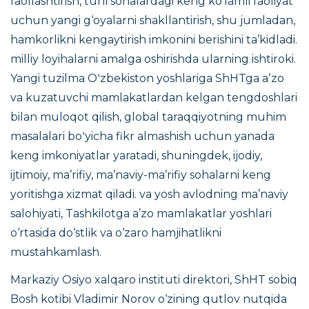
faollashtirish, turli sohalardagi keng ko‘lamli faoliyat
uchun yangi g‘oyalarni shakllantirish, shu jumladan,
hamkorlikni kengaytirish imkonini berishini ta’kidladi.
milliy loyihalarni amalga oshirishda ularning ishtiroki.
Yangi tuzilma Oʻzbekiston yoshlariga ShHTga aʼzo
va kuzatuvchi mamlakatlardan kelgan tengdoshlari
bilan muloqot qilish, global taraqqiyotning muhim
masalalari boʻyicha fikr almashish uchun yanada
keng imkoniyatlar yaratadi, shuningdek, ijodiy,
ijtimoiy, maʼrifiy, maʼnaviy-maʼrifiy sohalarni keng
yoritishga xizmat qiladi. va yosh avlodning ma’naviy
salohiyati, Tashkilotga a’zo mamlakatlar yoshlari
o‘rtasida do‘stlik va o‘zaro hamjihatlikni
mustahkamlash.
Markaziy Osiyo xalqaro instituti direktori, ShHT sobiq
Bosh kotibi Vladimir Norov o‘zining qutlov nutqida