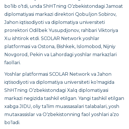
bo‘lib o‘tdi, unda ShHTning O‘zbekistondagi Jamoat
diplomatiyasi markazi direktori Qobuljon Sobirov,
Jahon iqtisodiyoti va diplomatiya universiteti
prorektori Odilbek Yusupdjonov, rahbari Viktoriya
Xu ishtirok etdi. SCOLAR Network yoshlar
platformasi va Ostona, Bishkek, Islomobod, Nijniy
Novgorod, Pekin va Lahordagi yoshlar markazlari
faollari.
Yoshlar platformasi SCOLAR Network va Jahon
iqtisodiyoti va diplomatiya universiteti ko‘magida
ShHTning O‘zbekistondagi Xalq diplomatiyasi
markazi negizida tashkil etilgan. Yangi tashkil etilgan
xabga JIDU, oliy ta’lim muassasalari talabalari, yosh
mutaxassislar va O‘zbekistonning faol yoshlari a’zo
bo‘ladi.