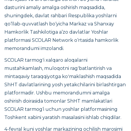
dasturini amaliy amalga oshirish maqsadida,
shuningdek, davlat rahbari Respublika yoshlarni
qo‘llab-quvvatlash bo‘yicha Markaz va Shanxay
Hamkorlik Tashkilotiga a’zo davlatlar Yoshlar
platformasi SCOLAR Network o‘rtasida hamkorlik
memorandumi imzolandi.
SCOLAR tarmogʻi xalqaro aloqalarni
mustahkamlash, muloqotni ragʻbatlantirish va
mintaqaviy taraqqiyotga koʻmaklashish maqsadida
ShHT davlatlarining yosh yetakchilarini birlashtirgan
platformadir. Ushbu memorandumni amalga
oshirish doirasida tomonlar ShHT mamlakatlari
SCOLAR tarmog‘i uchun yoshlar platformasining
Toshkent xabini yaratish masalasini ishlab chiqdilar.
4-fevral kuni yoshlar markazining ochilish marosimi