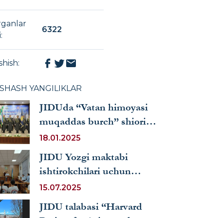
rganlar
6322
i
:
shish
:
XSHASH YANGILIKLAR
JIDUda “Vatan himoyasi
muqaddas burch” shiori
ostida bayram tadbiri bo‘lib
18.01.2025
o‘tdi
JIDU Yozgi maktabi
ishtirokchilari uchun
bolalar huquqi mavzusida
15.07.2025
o‘quv-seminar mashg‘uloti
JIDU talabasi “Harvard
o‘tkazildi