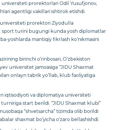
 universiteti prorektorlari Odil Yusufjonov,
ri agentligi vakillari ishtirok etishdi.
universiteti prorektori Ziyodulla
 sport turini bugungi kunda yosh diplomatlar
laba-yoshlarda mantiqiy fikrlash ko‘nikmasini
azirining birinchi o‘rinbosari, O‘zbekiston
layev universitet jamoasiga “JIDU Shaxmat
ilan onlayn tabrik yo‘llab, klub faoliyatiga
 iqtisodiyoti va diplomatiya universiteti
” turniriga start berildi. “JIDU Shaxmat klubi”
 musobaqa “shvetsarcha” tizimda olib borildi
alar shaxmat bo‘yicha o‘zaro bellashishdi.