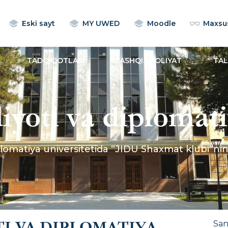
Eski sayt
MY UWED
Moodle
Maxsus
TADQIQOTLAR
TASHQI FAOLIYAT
TA
iyoti va diplomat
da “JIDU Shaxmat
plomatiya universitetida “JIDU Shaxmat klubi”ning
simi bo‘lib o‘tdi
I VA DIPLOMATIYA
Sa