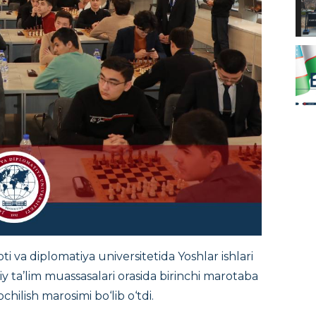
oti va diplomatiya universitetida Yoshlar ishlari
y ta’lim muassasalari orasida birinchi marotaba
hilish marosimi bo‘lib o‘tdi.