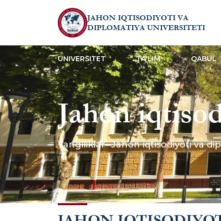
JAHON IQTISODIYOTI VA
DIPLOMATIYA UNIVERSITETI
UNIVERSITET
TA'LIM
QABUL
Jahon iqtisod
universiteti
Yangiliklar
Jahon iqtisodiyoti va di
ochilish maro
JAHON IQTISODIYOT