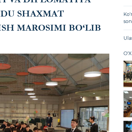
JIDU SHAXMAT
Ko'
son
SH MAROSIMI BO‘LIB
Ula
O'