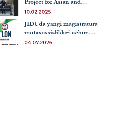
Project for Asian and
International Relations
10.02.2025
(HPAIR)” konferensiyasida
JIDUda yangi magistratura
ishtirok etdi
mutaxassisliklari uchun
qabul boshlandi
04.07.2026