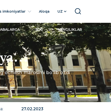
 imkoniyatlar
Aloqa
UZ
SEARCH
LABALARGA
SDG
YANGILIKLAR
iya
 klubi”ning
 ochilish marosimi bo‘lib o‘tdi
na
:
27.02.2023