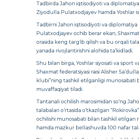
Tadbirda Jahon iqtisodiyoti va diplomatiya
Ziyodulla Pulatxodjayev hamda Yoshlar ishla
Tadbirni Jahon iqtisodiyoti va diplomatiya 
Pulatxodjayev ochib berar ekan, Shaxmat
orasida keng targ‘ib qilish va bu orqali ta
yanada rivojlantirishni alohida ta’kidladi.
Shu bilan birga, Yoshlar siyosati va sport v
Shaxmat federatsiyasi raisi Alisher Sa’dul
klubi”ning tashkil etilganligi munosabati b
muvaffaqiyat tiladi.
Tantanali ochilish marosimidan so‘ng Jahon
talabalari o‘rtasida o‘tkazilgan “Rokirovka
ochilishi munosabati bilan tashkil etilgan
hamda mazkur bellashuvda 100 nafar talab