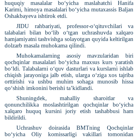
huquqiy masalalar bo‘yicha maslahatchi Hanifa
Karimi, himoya masalalari bo‘yicha mutaxassis Baljan
Oshakbayeva ishtirok etdi.
JIDU rahbariyati, professor-o‘qituvchilari va
talabalari bilan bo‘lib o‘tgan uchrashuvda xalqaro
hamjamiyatni tashvishga solayotgan quyida keltirilgan
dolzarb masala muhokama qilindi.
Muhokamalarning asosiy mavzularidan biri
qochqinlar masalalari boʻyicha maxsus kurs yaratish
boʻldi.
Talabalarni o‘quv dasturlari va kurslarni ishlab
chiqish jarayoniga jalb etish, ularga o‘ziga xos tajriba
orttirishi va ushbu muhim sohaga munosib hissa
qo‘shish imkonini berishi ta’kidlandi.
Shuningdek, mahalliy sharoitlar va
qonunchilikka moslashtirilgan qochqinlar bo‘yicha
xalqaro huquq kursini joriy etish tashabbusi ham
bildirildi.
Uchrashuv doirasida BMTning Qochqinlar
bo‘yicha Oliy komissarligi vakillari tomonidan