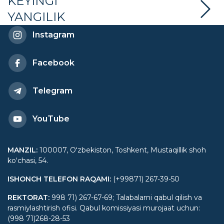
muhokama qilindi
KEYINGI
YANGILIK
Instagram
Facebook
Telegram
YouTube
MANZIL
:
100007, Oʻzbekiston, Toshkent, Mustaqillik shoh
koʻchasi, 54.
ISHONCH TELEFON RAQAMI
:
(+99871) 267-39-50
REKTORAT
:
998 71) 267-67-69; Talabalarni qabul qilish va
rasmiylashtirish ofisi. Qabul komissiyasi murojaat uchun:
(998 71)268-28-53