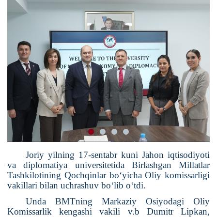
Joriy yilning 17-sentabr kuni Jahon iqtisodiyoti
va diplomatiya universitetida Birlashgan Millatlar
Tashkilotining Qochqinlar bo‘yicha Oliy komissarligi
vakillari bilan uchrashuv bo‘lib o‘tdi.
Unda BMTning Markaziy Osiyodagi Oliy
Komissarlik kengashi vakili v.b Dumitr Lipkan,