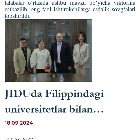
talabalar o‘rtasida ushbu mavzu bo‘yicha viktorina
o‘tkazilib, eng faol ishtirokchilarga esdalik sovg‘alari
topshirildi.
JIDUda Filippindagi
universitetlar bilan
hamkorlik istiqbollari
18.09.2024