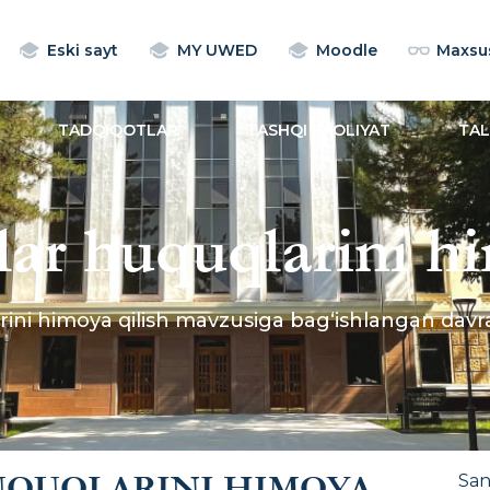
Eski sayt
MY UWED
Moodle
Maxsus
TADQIQOTLAR
TASHQI FAOLIYAT
TA
ar huquqlarini hi
g‘ishlangan davr
ini himoya qilish mavzusiga bag‘ishlangan davra 
UQUQLARINI HIMOYA
Sa