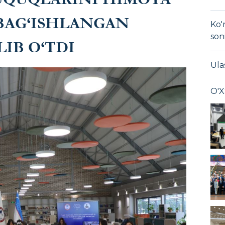
 BAG‘ISHLANGAN
Ko'
son
LIB O‘TDI
Ula
O'