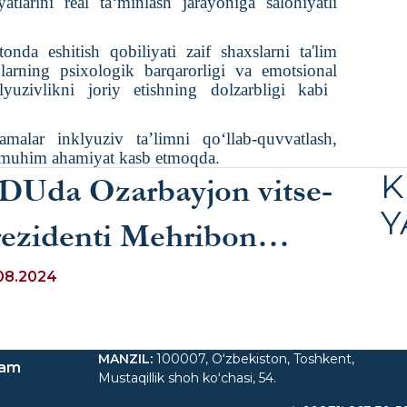
tlarini real ta‘minlash jarayoniga salohiyatli
onda eshitish qobiliyati zaif shaxslarni ta'lim
larning
psixologik barqarorligi va
emotsional
lyuzi
vlikni
joriy etishning dolzarbligi
kabi
alar inklyuziv ta’limni qo‘llab-quvvatlash,
a muhim ahamiyat kasb etmoqda.
K
IDUda Ozarbayjon vitse-
Y
rezidenti Mehribon
liyevaga bag’ishlangan
08.2024
tob taqdimoti bo‘lib o‘tdi
MANZIL
:
100007, Oʻzbekiston, Toshkent,
ram
Mustaqillik shoh koʻchasi, 54.