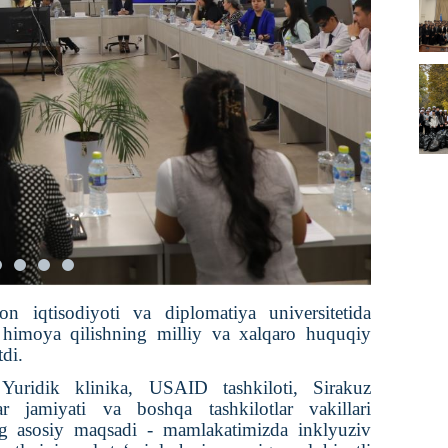
on iqtisodiyoti va diplomatiya universitetida
i himoya qilishning milliy va xalqaro huquqiy
tdi.
Yuridik klinika,
USAID
tashkiloti
, Sirakuz
r jamiyati va boshqa tashkilotlar vakillari
ng asosiy maqsadi - mamlakatimizda inklyuziv