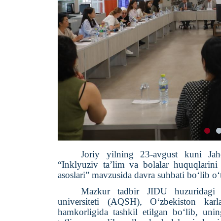
Joriy
yil
ning
23-avgust kuni
Jah
“Inklyuziv ta’lim va bolalar huquqlarin
asoslari” mavzusida davra suhbati bo‘lib o‘
Mazkur tadbir
JIDU huzuridagi 
universiteti
(AQSH)
, O‘zbekiston karla
hamkorligida
tashkil etil
gan bo‘lib, uni