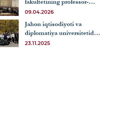
fakultetining professor-
o‘qituvchilari mart oyida
09.04.2026
samarali faoliyat yuritishdi
Jahon iqtisodiyoti va
diplomatiya universitetida
“Barqaror rivojlanish
23.11.2025
maqsadlariga erishish
haftaligi” doirasida Eko-
faol kun bo‘lib o‘tdi