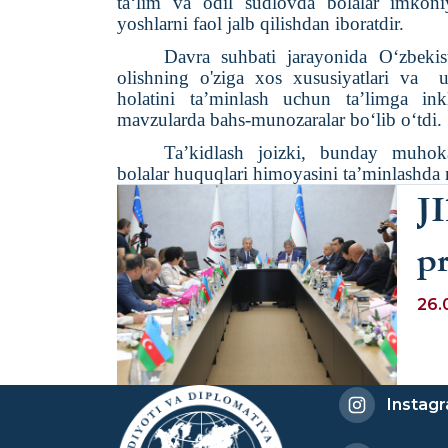
ta‘lim va odil sudlovda bolalar imkoniya
yoshlarni faol jalb qilishdan iboratdir.
Davra suhbati
jarayonida
O‘zbekist
olishning o'ziga xos xususiyatlari
va
u
holatini ta’minlash uchun ta’limga ink
mavzularda bahs-munozaralar bo‘lib o‘tdi.
Ta’kidlash joizki, b
unday muhokam
bolalar huquqlari himoyasini ta’minlashd
J
p
A
26.
ki
Instag