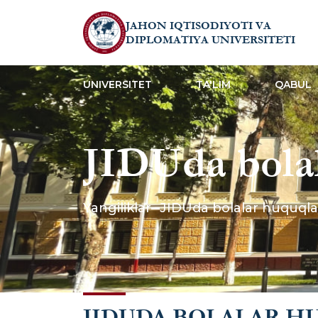
JAHON IQTISODIYOTI VA
DIPLOMATIYA UNIVERSITETI
UNIVERSITET
TA'LIM
QABUL
JIDUda bolal
mavzusiga ba
Yangiliklar
JIDUda bolalar huquqlar
bo‘lib o‘tdi
JIDUDA BOLALAR H