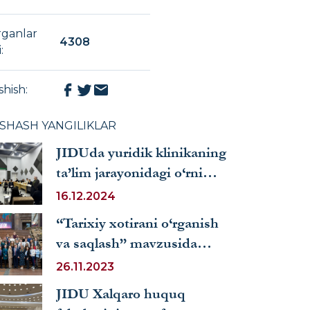
rganlar
4308
i
:
shish
:
XSHASH YANGILIKLAR
JIDUda yuridik klinikaning
ta’lim jarayonidagi o‘rni
muhokama qilindi
16.12.2024
“Tarixiy xotirani o‘rganish
va saqlash” mavzusida
xalqaro anjuman tashkil
26.11.2023
etildi
JIDU Xalqaro huquq