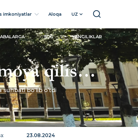
 imkoniyatlar
Aloqa
UZ
SEARCH
LABALARGA
SDG
YANGILIKLAR
moya qilish
a suhbati
suhbati bo‘lib o‘tdi
na
:
23.08.2024