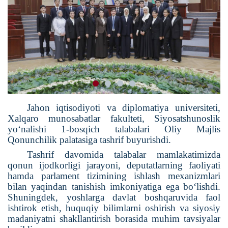
Jahon iqtisodiyoti va diplomatiya universiteti,
Xalqaro munosabatlar fakulteti, Siyosatshunoslik
yo‘nalishi 1-bosqich talabalari Oliy Majlis
Qonunchilik palatasiga tashrif buyurishdi.
Tashrif davomida talabalar mamlakatimizda
qonun ijodkorligi jarayoni, deputatlarning faoliyati
hamda parlament tizimining ishlash mexanizmlari
bilan yaqindan tanishish imkoniyatiga ega bo‘lishdi.
Shuningdek, yoshlarga davlat boshqaruvida faol
ishtirok etish, huquqiy bilimlarni oshirish va siyosiy
madaniyatni shakllantirish borasida muhim tavsiyalar