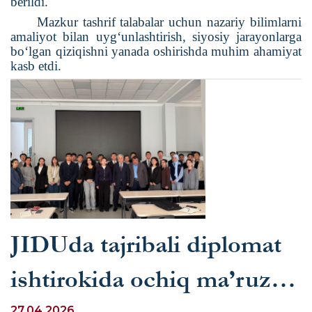
berildi.
Mazkur tashrif talabalar uchun nazariy bilimlarni
amaliyot bilan uyg‘unlashtirish, siyosiy jarayonlarga
bo‘lgan qiziqishni yanada oshirishda muhim ahamiyat
kasb etdi.
JIDUda tajribali diplomat
ishtirokida ochiq ma’ruza
27.04.2026