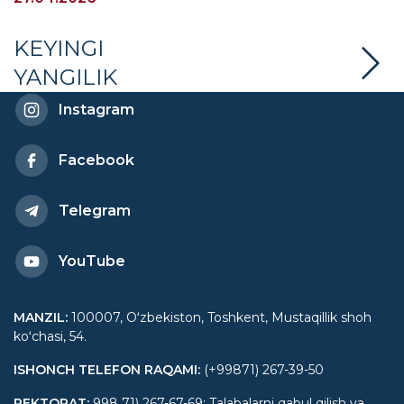
bo‘lib o‘tdi
KEYINGI
YANGILIK
Instagram
Facebook
Telegram
YouTube
MANZIL
:
100007, Oʻzbekiston, Toshkent, Mustaqillik shoh
koʻchasi, 54.
ISHONCH TELEFON RAQAMI
:
(+99871) 267-39-50
REKTORAT
:
998 71) 267-67-69; Talabalarni qabul qilish va