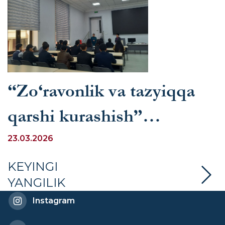
“Zo‘ravonlik va tazyiqqa
qarshi kurashish”
mavzusida targ‘ibot tadbiri
23.03.2026
tashkil etildi
KEYINGI
YANGILIK
Instagram