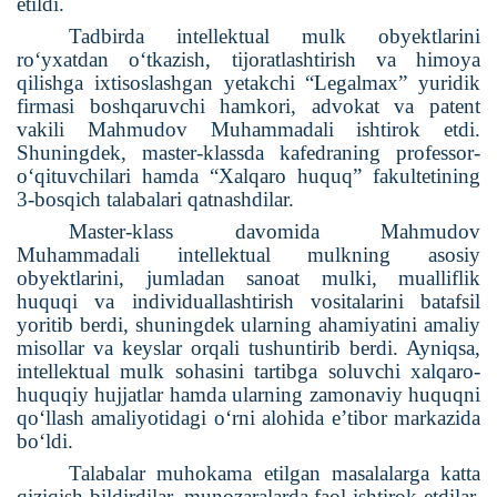
etildi.
Tadbirda intellektual mulk obyektlarini
ro‘yxatdan o‘tkazish, tijoratlashtirish va himoya
qilishga ixtisoslashgan yetakchi “Legalmax” yuridik
firmasi boshqaruvchi hamkori, advokat va patent
vakili Mahmudov Muhammadali ishtirok etdi.
Shuningdek, master-klassda kafedraning professor-
o‘qituvchilari hamda “Xalqaro huquq” fakultetining
3-bosqich talabalari qatnashdilar.
Master-klass davomida Mahmudov
Muhammadali intellektual mulkning asosiy
obyektlarini, jumladan sanoat mulki, mualliflik
huquqi va individuallashtirish vositalarini batafsil
yoritib berdi, shuningdek ularning ahamiyatini amaliy
misollar va keyslar orqali tushuntirib berdi. Ayniqsa,
intellektual mulk sohasini tartibga soluvchi xalqaro-
huquqiy hujjatlar hamda ularning zamonaviy huquqni
qo‘llash amaliyotidagi o‘rni alohida e’tibor markazida
bo‘ldi.
Talabalar muhokama etilgan masalalarga katta
qiziqish bildirdilar, munozaralarda faol ishtirok etdilar,