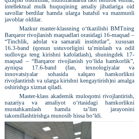
intellektual mulk huquqining amaliy jihatlariga oid
savollar berdilar hamda ularga batafsil va mazmunli
javoblar oldilar.
Mazkur master-klassning o‘tkazilishi BMTning
Barqaror rivojlanish maqsadlari orasidagi 16-maqsad –
“Tinchlik, adolat va samarali institutlar”, xususan
16.3-band (qonun ustuvorligini ta’minlash va odil
sudlovga teng kirishni kafolatlash), shuningdek 17-
maqsad – “Barqaror rivojlanish yo‘lida hamkorlik”,
ayniqsa 17.6-band (fan, texnologiyalar va
innovatsiyalar sohasida xalqaro hamkorlikni
rivojlantirish va ularga kirishni kengaytirish)ni amalga
oshirishga xizmat qiladi.
Master-klass akademik muloqotni rivojlantirish,
nazariya va amaliyot o‘rtasidagi hamkorlikni
mustahkamlash hamda ta’lim jarayonini
takomillashtirishga munosib hissa bo‘ldi.