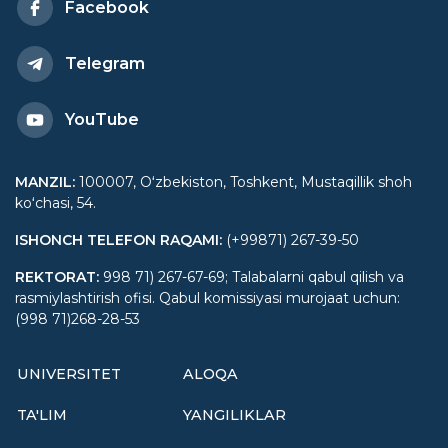
Facebook
Telegram
YouTube
MANZIL
:
100007, Oʻzbekiston, Toshkent, Mustaqillik shoh
koʻchasi, 54.
ISHONCH TELEFON RAQAMI
:
(+99871) 267-39-50
REKTORAT
:
998 71) 267-67-69; Talabalarni qabul qilish va
rasmiylashtirish ofisi. Qabul komissiyasi murojaat uchun:
(998 71)268-28-53
UNIVERSITET
ALOQA
TA'LIM
YANGILIKLAR