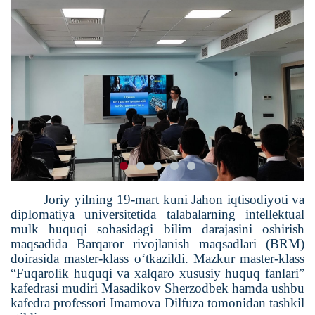
Joriy yilning 19-mart kuni Jahon iqtisodiyoti va
diplomatiya universitetida talabalarning intellektual
mulk huquqi sohasidagi bilim darajasini oshirish
maqsadida Barqaror rivojlanish maqsadlari (BRM)
doirasida master-klass o‘tkazildi. Mazkur master-klass
“Fuqarolik huquqi va xalqaro xususiy huquq fanlari”
kafedrasi mudiri Masadikov Sherzodbek hamda ushbu
kafedra professori Imamova Dilfuza tomonidan tashkil