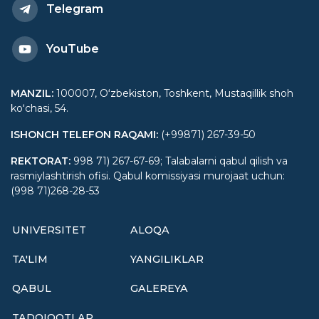
Telegram
YouTube
MANZIL
:
100007, Oʻzbekiston, Toshkent, Mustaqillik shoh
koʻchasi, 54.
ISHONCH TELEFON RAQAMI
:
(+99871) 267-39-50
REKTORAT
:
998 71) 267-67-69; Talabalarni qabul qilish va
rasmiylashtirish ofisi. Qabul komissiyasi murojaat uchun:
(998 71)268-28-53
UNIVERSITET
ALOQA
TA'LIM
YANGILIKLAR
QABUL
GALEREYA
TADQIQOTLAR