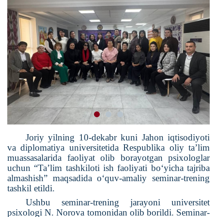
Joriy yilning 10-dekabr kuni Jahon iqtisodiyoti
va diplomatiya universitetida Respublika oliy ta’lim
muassasalarida faoliyat olib borayotgan psixologlar
uchun “Ta’lim tashkiloti ish faoliyati bo‘yicha tajriba
almashish” maqsadida o‘quv-amaliy seminar-trening
tashkil etildi.
Ushbu seminar-trening jarayoni universitet
psixologi N. Norova tomonidan olib borildi. Seminar-