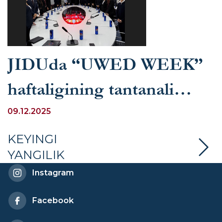
JIDUda “UWED WEEK”
haftaligining tantanali
ochilish marosimi bo‘lib
09.12.2025
o‘tdi
KEYINGI
YANGILIK
Instagram
Facebook