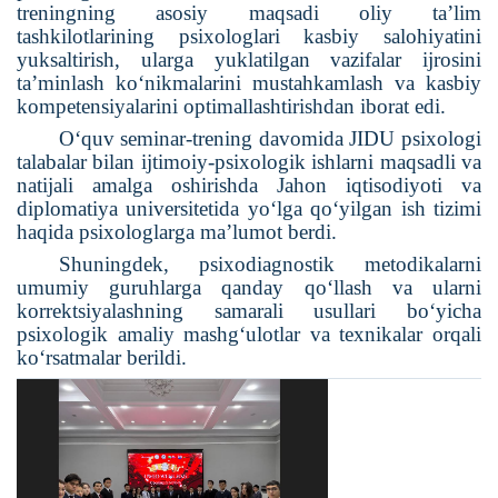
treningning asosiy maqsadi oliy ta’lim
tashkilotlarining psixologlari kasbiy salohiyatini
yuksaltirish, ularga yuklatilgan vazifalar ijrosini
ta’minlash ko‘nikmalarini mustahkamlash va kasbiy
kompetensiyalarini optimallashtirishdan iborat edi.
O‘quv seminar-trening davomida JIDU psixologi
talabalar bilan ijtimoiy-psixologik ishlarni maqsadli va
natijali amalga oshirishda Jahon iqtisodiyoti va
diplomatiya universitetida yo‘lga qo‘yilgan ish tizimi
haqida psixologlarga ma’lumot berdi.
Shuningdek, psixodiagnostik metodikalarni
umumiy guruhlarga qanday qo‘llash va ularni
korrektsiyalashning samarali usullari bo‘yicha
psixologik amaliy mashg‘ulotlar va texnikalar orqali
ko‘rsatmalar berildi.