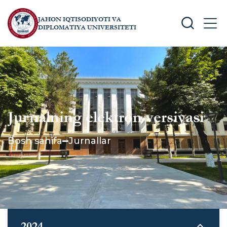
JAHON IQTISODIYOTI VA
SEARCH
MEN
DIPLOMATIYA UNIVERSITETI
Jurnalning elektron versiyasi
Bosh sahifa
Jurnallar
2024