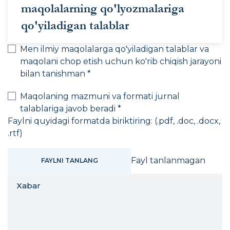
maqolalarning qo'lyozmalariga
qo'yiladigan talablar
Men ilmiy maqolalarga qo'yiladigan talablar va
maqolani chop etish uchun ko'rib chiqish jarayoni
bilan tanishman *
Maqolaning mazmuni va formati jurnal
talablariga javob beradi *
Faylni quyidagi formatda biriktiring:
(.pdf, .doc, .docx,
.rtf)
Fayl tanlanmagan
FAYLNI TANLANG