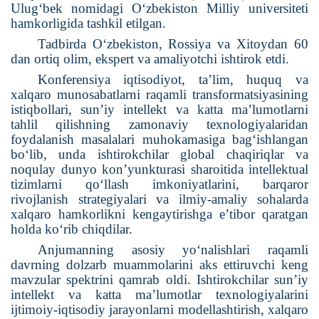
Ulug‘bek nomidagi O‘zbekiston Milliy universiteti
hamkorligida tashkil etilgan.
Tadbirda O‘zbekiston, Rossiya va Xitoydan 60
dan ortiq olim, ekspert va amaliyotchi ishtirok etdi.
Konferensiya iqtisodiyot, ta’lim, huquq va
xalqaro munosabatlarni raqamli transformatsiyasining
istiqbollari, sun’iy intellekt va katta ma’lumotlarni
tahlil qilishning zamonaviy texnologiyalaridan
foydalanish masalalari muhokamasiga bag‘ishlangan
bo‘lib, unda ishtirokchilar global chaqiriqlar va
noqulay dunyo kon’yunkturasi sharoitida intellektual
tizimlarni qo‘llash imkoniyatlarini, barqaror
rivojlanish strategiyalari va ilmiy-amaliy sohalarda
xalqaro hamkorlikni kengaytirishga e’tibor qaratgan
holda ko‘rib chiqdilar.
Anjumanning asosiy yo‘nalishlari raqamli
davrning dolzarb muammolarini aks ettiruvchi keng
mavzular spektrini qamrab oldi. Ishtirokchilar sun’iy
intellekt va katta ma’lumotlar texnologiyalarini
ijtimoiy-iqtisodiy jarayonlarni modellashtirish, xalqaro