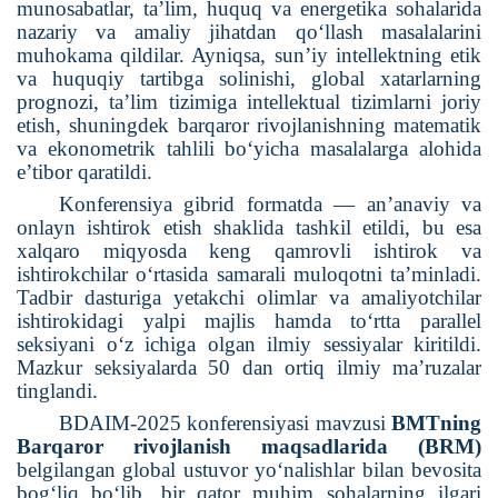
munosabatlar, ta’lim, huquq va energetika sohalarida
nazariy va amaliy jihatdan qo‘llash masalalarini
muhokama qildilar. Ayniqsa, sun’iy intellektning etik
va huquqiy tartibga solinishi, global xatarlarning
prognozi, ta’lim tizimiga intellektual tizimlarni joriy
etish, shuningdek barqaror rivojlanishning matematik
va ekonometrik tahlili bo‘yicha masalalarga alohida
e’tibor qaratildi.
Konferensiya gibrid formatda — an’anaviy va
onlayn ishtirok etish shaklida tashkil etildi, bu esa
xalqaro miqyosda keng qamrovli ishtirok va
ishtirokchilar o‘rtasida samarali muloqotni ta’minladi.
Tadbir dasturiga yetakchi olimlar va amaliyotchilar
ishtirokidagi yalpi majlis hamda to‘rtta parallel
seksiyani o‘z ichiga olgan ilmiy sessiyalar kiritildi.
Mazkur seksiyalarda 50 dan ortiq ilmiy ma’ruzalar
tinglandi.
BDAIM-2025 konferensiyasi mavzusi
BMTning
Barqaror rivojlanish maqsadlarida (BRM)
belgilangan global ustuvor yo‘nalishlar bilan bevosita
bog‘liq bo‘lib, bir qator muhim sohalarning ilgari