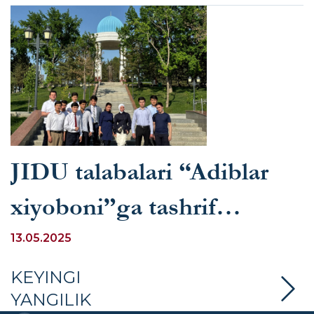
JIDU talabalari “Adiblar
xiyoboni”ga tashrif
buyurdi
13.05.2025
KEYINGI
YANGILIK