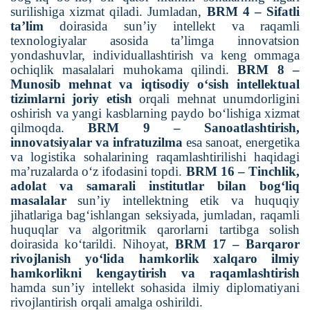
surilishiga xizmat qiladi. Jumladan,
BRM 4 – Sifatli
ta’lim
doirasida sun’iy intellekt va raqamli
texnologiyalar asosida ta’limga innovatsion
yondashuvlar, individuallashtirish va keng ommaga
ochiqlik masalalari muhokama qilindi.
BRM 8 –
Munosib mehnat va iqtisodiy o‘sish intellektual
tizimlarni joriy etish
orqali mehnat unumdorligini
oshirish va yangi kasblarning paydo bo‘lishiga xizmat
qilmoqda.
BRM 9 – Sanoatlashtirish,
innovatsiyalar va infratuzilma
esa sanoat, energetika
va logistika sohalarining raqamlashtirilishi haqidagi
ma’ruzalarda o‘z ifodasini topdi.
BRM 16 – Tinchlik,
adolat va samarali institutlar bilan bog‘liq
masalalar
sun’iy intellektning etik va huquqiy
jihatlariga bag‘ishlangan seksiyada, jumladan, raqamli
huquqlar va algoritmik qarorlarni tartibga solish
doirasida ko‘tarildi. Nihoyat,
BRM 17 – Barqaror
rivojlanish yo‘lida hamkorlik xalqaro ilmiy
hamkorlikni kengaytirish va raqamlashtirish
hamda sun’iy intellekt sohasida ilmiy diplomatiyani
rivojlantirish orqali amalga oshirildi.