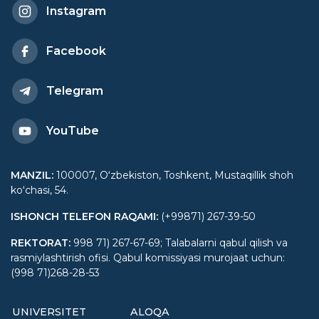
Instagram
Facebook
Telegram
YouTube
MANZIL
:
100007, Oʻzbekiston, Toshkent, Mustaqillik shoh
koʻchasi, 54.
ISHONCH TELEFON RAQAMI
:
(+99871) 267-39-50
REKTORAT
:
998 71) 267-67-69; Talabalarni qabul qilish va
rasmiylashtirish ofisi. Qabul komissiyasi murojaat uchun:
(998 71)268-28-53
UNIVERSITET
ALOQA