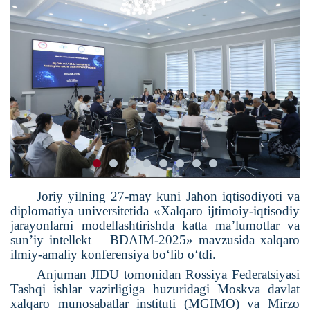
Joriy yilning 27-may kuni Jahon iqtisodiyoti va
diplomatiya universitetida «Xalqaro ijtimoiy-iqtisodiy
jarayonlarni modellashtirishda katta ma’lumotlar va
sun’iy intellekt – BDAIM-2025» mavzusida xalqaro
ilmiy-amaliy konferensiya bo‘lib o‘tdi.
Anjuman JIDU tomonidan Rossiya Federatsiyasi
Tashqi ishlar vazirligiga huzuridagi Moskva davlat
xalqaro munosabatlar instituti (MGIMO) va Mirzo